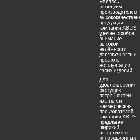
Являясь
немецким
производителем
высококачествен
продукции,
компания ABUS
уделяет особое
внимание
высокой
надёжности,
долговечности и
простоте
эксплуатации
своих изделий.
Для
удовлетворения
растущих
потребностей
частных и
коммерческих
пользователей
компания ABUS
предлагает
широкий
ассортимент
инновационных