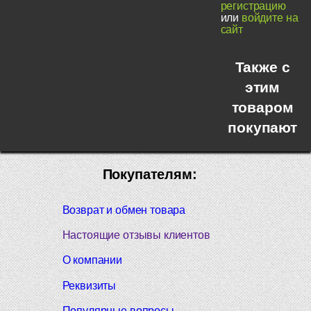
регистрацию
или
войдите на
сайт
Также с
этим
товаром
покупают
Покупателям:
Возврат и обмен товара
Настоящие отзывы клиентов
О компании
Реквизиты
Популярные вопросы