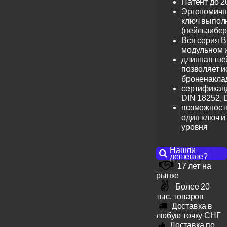
Патент до 2
Эргономичн
ключ выпол
(нейльзибер
Вся серия B
модульном 
длинная шей
позволяет и
броненакла
сертификац
DIN 18252, 
возможность
один ключ и
уровня
Нашли
дешевле?
17 лет на
рынке
Более 20
тыс. товаров
Доставка в
любую точку СНГ
Доставка по