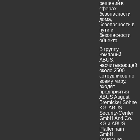
решений в
сферах
безопасности
дома,
безопасности в
пути и
безопасности
объекта.
В группу
компаний
ABUS,
насчитывающей
около 2500
сотрудников по
всему миру,
входят
предприятия
ABUS August
Bremicker Söhne
KG, ABUS
Security-Center
GmbH And Co.
KG и ABUS
Pfaffenhain
GmbH.
Компания