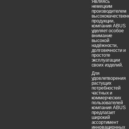
Являясь
немецким
производителем
высококачествен
продукции,
компания ABUS
уделяет особое
внимание
высокой
надёжности,
долговечности и
простоте
эксплуатации
своих изделий.
Для
удовлетворения
растущих
потребностей
частных и
коммерческих
пользователей
компания ABUS
предлагает
широкий
ассортимент
инновационных