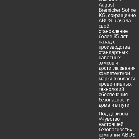
August
Bremicker Söhne
KG, сокращенно
ABUS, начала
своё
становление
более 85 лет
назад с
производства
стандартных
навесных
замков и
достигла звания
компетентной
марки в области
превентивных
технологий
обеспечения
безопасности
дома и в пути.
Под девизом
«Чувство
настоящей
безопасности»
компания ABUS