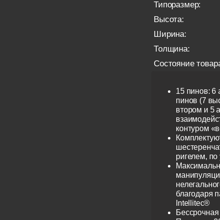
Типоразмер:
Высота:
Ширина:
Толщина:
Состояние товар
15 пинов: 6
пинов (7 выс
втором и 5 
взаимодейс
контуром «в
Комплектую
шестеренча
ригелем, по
Максимальн
манипуляци
нелегальног
благодаря 
Intellitec®
Бессрочная