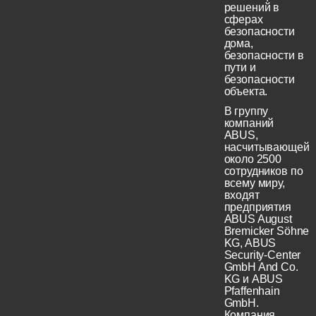
решений в
сферах
безопасности
дома,
безопасности в
пути и
безопасности
объекта.
В группу
компаний
ABUS,
насчитывающей
около 2500
сотрудников по
всему миру,
входят
предприятия
ABUS August
Bremicker Söhne
KG, ABUS
Security-Center
GmbH And Co.
KG и ABUS
Pfaffenhain
GmbH.
Компания