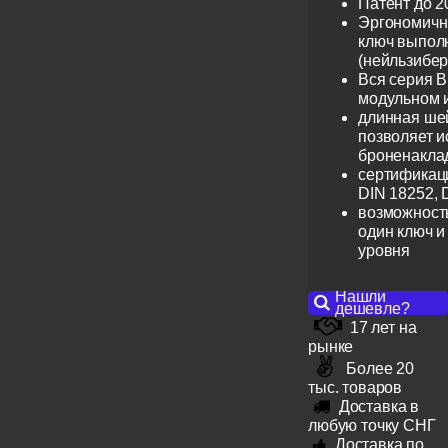
Патент до 2
Эргономичн
ключ выпол
(нейльзибер
Вся серия B
модульном 
длинная шей
позволяет и
броненакла
сертификац
DIN 18252, 
возможность
один ключ и
уровня
Нашли
дешевле?
17 лет на
рынке
Более 20
тыс. товаров
Доставка в
любую точку СНГ
Доставка по