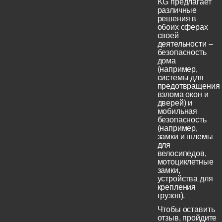
KG предлагает
различные
решения в
обоих сферах
своей
деятельности –
безопасность
дома
(например,
системы для
предотвращения
взлома окон и
дверей) и
мобильная
безопасность
(например,
замки и шлемы
для
велосипедов,
мотоциклетные
замки,
устройства для
крепления
грузов).
Чтобы оставить
отзыв, пройдите