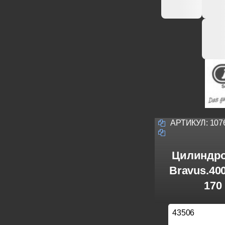
АРТИКУЛ:
107
Цилиндро
Bravus.40
170
43506