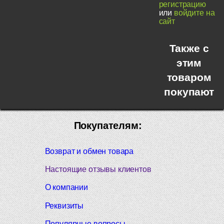
регистрацию
или
войдите на
сайт
Также с
этим
товаром
покупают
Покупателям:
Возврат и обмен товара
Настоящие отзывы клиентов
О компании
Реквизиты
Популярные вопросы