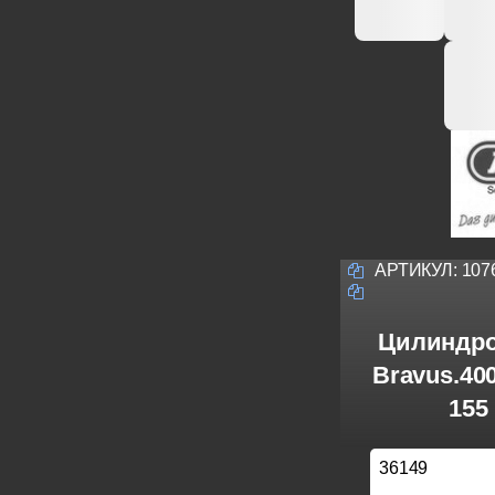
АРТИКУЛ:
107
Цилиндро
Bravus.40
155
36149