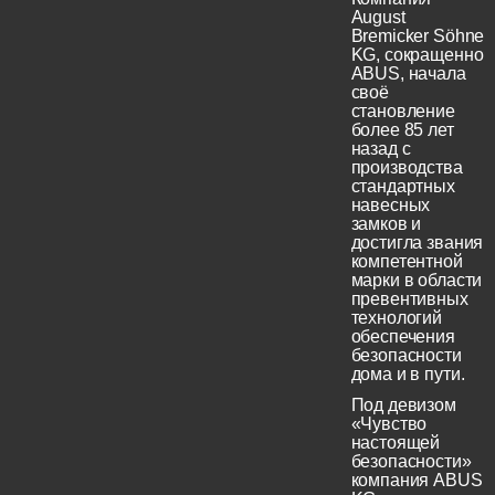
August
Bremicker Söhne
KG, сокращенно
ABUS, начала
своё
становление
более 85 лет
назад с
производства
стандартных
навесных
замков и
достигла звания
компетентной
марки в области
превентивных
технологий
обеспечения
безопасности
дома и в пути.
Под девизом
«Чувство
настоящей
безопасности»
компания ABUS