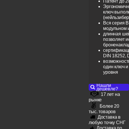
Патент до 2
Эргономичн
ключ выпол
(нейльзибер
Вся серия B
модульном 
длинная шей
позволяет и
броненакла
сертификац
DIN 18252, 
возможность
один ключ и
уровня
Нашли
дешевле?
17 лет на
рынке
Более 20
тыс. товаров
Доставка в
любую точку СНГ
Доставка по