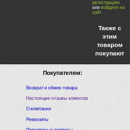
регистрацию
или
войдите на
сайт
Также с
этим
товаром
покупают
Покупателям:
Возврат и обмен товара
Настоящие отзывы клиентов
О компании
Реквизиты
Популярные вопросы