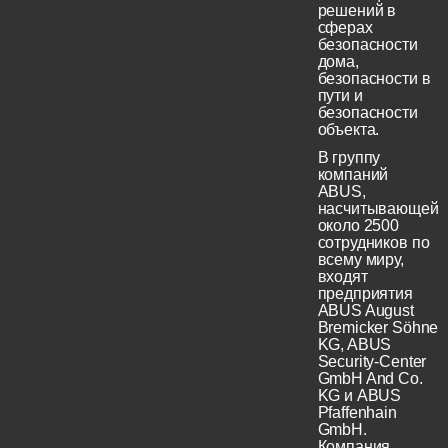
решений в
сферах
безопасности
дома,
безопасности в
пути и
безопасности
объекта.
В группу
компаний
ABUS,
насчитывающей
около 2500
сотрудников по
всему миру,
входят
предприятия
ABUS August
Bremicker Söhne
KG, ABUS
Security-Center
GmbH And Co.
KG и ABUS
Pfaffenhain
GmbH.
Компания