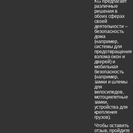
KG предлагает
различные
решения в
обоих сферах
своей
деятельности –
безопасность
дома
(например,
системы для
предотвращения
взлома окон и
дверей) и
мобильная
безопасность
(например,
замки и шлемы
для
велосипедов,
мотоциклетные
замки,
устройства для
крепления
грузов).
Чтобы оставить
отзыв, пройдите