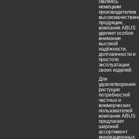
Являясь
немецким
производителем
высококачествен
продукции,
компания ABUS
уделяет особое
внимание
высокой
надёжности,
долговечности и
простоте
эксплуатации
своих изделий.
Для
удовлетворения
растущих
потребностей
частных и
коммерческих
пользователей
компания ABUS
предлагает
широкий
ассортимент
инновационных