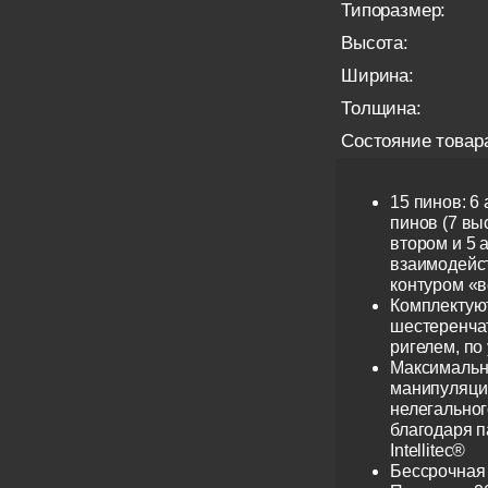
Типоразмер:
Высота:
Ширина:
Толщина:
Состояние товар
15 пинов: 6
пинов (7 выс
втором и 5 
взаимодейс
контуром «в
Комплектую
шестеренча
ригелем, по
Максимальн
манипуляци
нелегальног
благодаря 
Intellitec®
Бессрочная