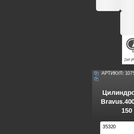
АРТИКУЛ:
107
Цилиндро
Bravus.40
150
35320