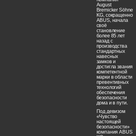
August
Bremicker Söhne
KG, сокращенно
ABUS, начала
своё
становление
более 85 лет
назад с
производства
стандартных
навесных
замков и
достигла звания
компетентной
марки в области
превентивных
технологий
обеспечения
безопасности
дома и в пути.
Под девизом
«Чувство
настоящей
безопасности»
компания ABUS