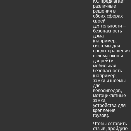
KG предлагает
различные
решения в
обоих сферах
своей
деятельности –
безопасность
дома
(например,
системы для
предотвращения
взлома окон и
дверей) и
мобильная
безопасность
(например,
замки и шлемы
для
велосипедов,
мотоциклетные
замки,
устройства для
крепления
грузов).
Чтобы оставить
отзыв, пройдите