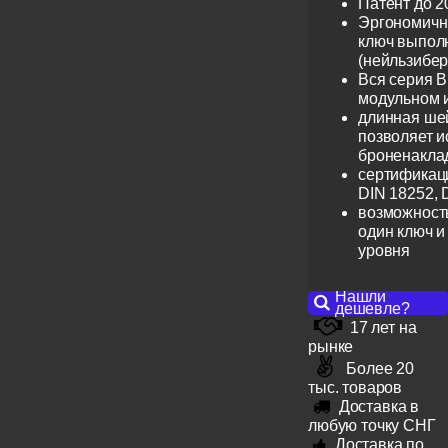
Патент до 2
Эргономичн
ключ выпол
(нейльзибер
Вся серия B
модульном 
длинная шей
позволяет и
броненакла
сертификац
DIN 18252, 
возможность
один ключ и
уровня
Нашли
дешевле?
17 лет на
рынке
Более 20
тыс. товаров
Доставка в
любую точку СНГ
Доставка по