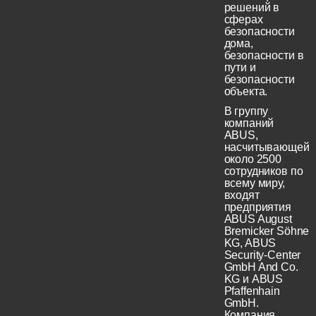
решений в
сферах
безопасности
дома,
безопасности в
пути и
безопасности
объекта.
В группу
компаний
ABUS,
насчитывающей
около 2500
сотрудников по
всему миру,
входят
предприятия
ABUS August
Bremicker Söhne
KG, ABUS
Security-Center
GmbH And Co.
KG и ABUS
Pfaffenhain
GmbH.
Компания