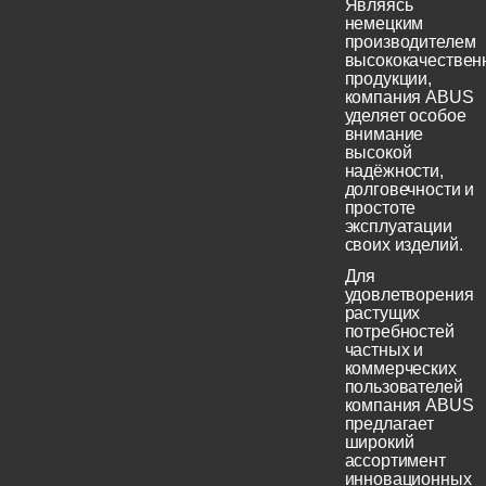
Являясь
немецким
производителем
высококачествен
продукции,
компания ABUS
уделяет особое
внимание
высокой
надёжности,
долговечности и
простоте
эксплуатации
своих изделий.
Для
удовлетворения
растущих
потребностей
частных и
коммерческих
пользователей
компания ABUS
предлагает
широкий
ассортимент
инновационных