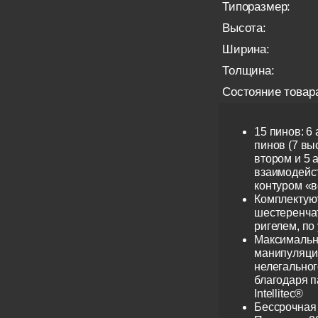
Типоразмер:
Высота:
Ширина:
Толщина:
Состояние товар
15 пинов: 6
пинов (7 выс
втором и 5 
взаимодейс
контуром «в
Комплектую
шестеренча
ригелем, по
Максимальн
манипуляци
нелегальног
благодаря 
Intellitec®
Бессрочная