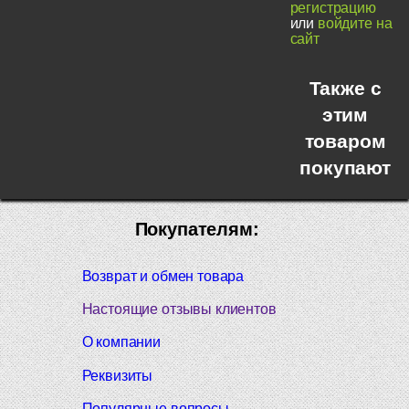
регистрацию
или
войдите на
сайт
Также с
этим
товаром
покупают
Покупателям:
Возврат и обмен товара
Настоящие отзывы клиентов
О компании
Реквизиты
Популярные вопросы