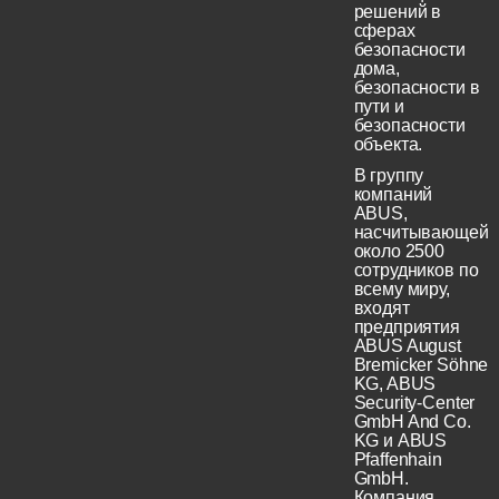
решений в
сферах
безопасности
дома,
безопасности в
пути и
безопасности
объекта.
В группу
компаний
ABUS,
насчитывающей
около 2500
сотрудников по
всему миру,
входят
предприятия
ABUS August
Bremicker Söhne
KG, ABUS
Security-Center
GmbH And Co.
KG и ABUS
Pfaffenhain
GmbH.
Компания