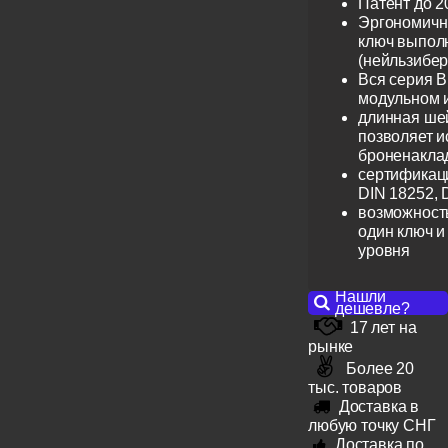
Патент до 2
Эргономичн
ключ выпол
(нейльзибер
Вся серия B
модульном 
длинная шей
позволяет и
броненакла
сертификац
DIN 18252, 
возможность
один ключ и
уровня
Нашли
дешевле?
17 лет на
рынке
Более 20
тыс. товаров
Доставка в
любую точку СНГ
Доставка по