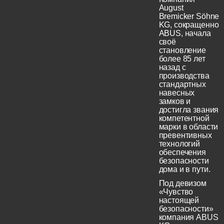
August
Bremicker Söhne
KG, сокращенно
ABUS, начала
своё
становление
более 85 лет
назад с
производства
стандартных
навесных
замков и
достигла звания
компетентной
марки в области
превентивных
технологий
обеспечения
безопасности
дома и в пути.
Под девизом
«Чувство
настоящей
безопасности»
компания ABUS