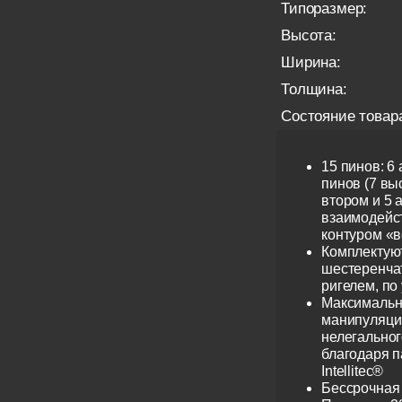
Типоразмер:
Высота:
Ширина:
Толщина:
Состояние товар
15 пинов: 6
пинов (7 выс
втором и 5 
взаимодейс
контуром «в
Комплектую
шестеренча
ригелем, по
Максимальн
манипуляци
нелегальног
благодаря 
Intellitec®
Бессрочная