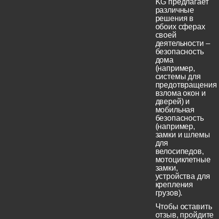
KG предлагает
различные
решения в
обоих сферах
своей
деятельности –
безопасность
дома
(например,
системы для
предотвращения
взлома окон и
дверей) и
мобильная
безопасность
(например,
замки и шлемы
для
велосипедов,
мотоциклетные
замки,
устройства для
крепления
грузов).
Чтобы оставить
отзыв, пройдите