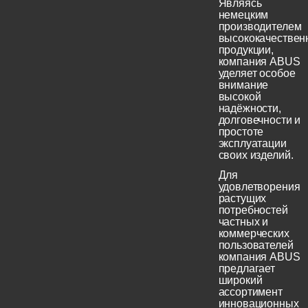
Являясь
немецким
производителем
высококачествен
продукции,
компания ABUS
уделяет особое
внимание
высокой
надёжности,
долговечности и
простоте
эксплуатации
своих изделий.
Для
удовлетворения
растущих
потребностей
частных и
коммерческих
пользователей
компания ABUS
предлагает
широкий
ассортимент
инновационных