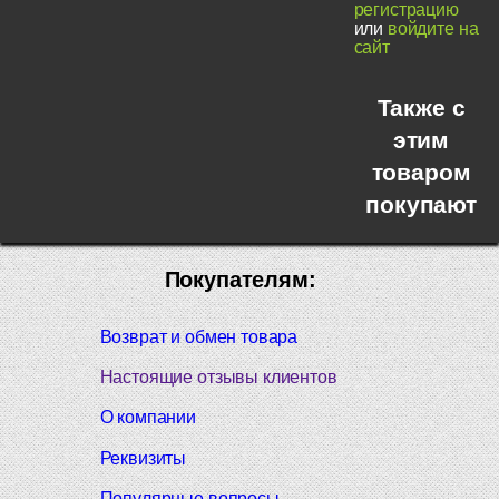
регистрацию
или
войдите на
сайт
Также с
этим
товаром
покупают
Покупателям:
Возврат и обмен товара
Настоящие отзывы клиентов
О компании
Реквизиты
Популярные вопросы