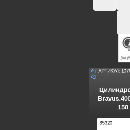
АРТИКУЛ:
107
Цилиндро
Bravus.40
150
35320