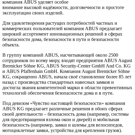
компания ABUS уделяет особое
внимание высокой надёжности, долговечности и простоте
эксплуатации своих изделий.
Для удовлетворения растущих потребностей частных и
коммерческих пользователей компания ABUS предлагает
широкий ассортимент инновационных решений в сферах
безопасности дома, безопасности в пути и безопасности
объекта.
В группу компаний ABUS, насчитывающей около 2500
сотрудников по всему миру, входят предприятия ABUS August
Bremicker Söhne KG, ABUS Security-Center GmbH And Co. KG
и ABUS Pfaffenhain GmbH. Компания August Bremicker Söhne
KG, сокращенно ABUS, начала своё становление более 85 лет
назад с производства стандартных навесных замков и
достигла звания компетентной марки в области превентивных
технологий обеспечения безопасности дома и в пути.
Под девизом «Чувство настоящей безопасности» компания
ABUS KG предлагает различные решения в обоих сферах
своей деятельности – безопасность дома (например, системы
для предотвращения взлома окон и дверей) и мобильная
безопасность (например, замки и шлемы для велосипедов,
мотоциклетные замки, устройства для крепления грузов).