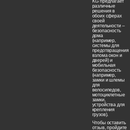
KG предлагает
различные
решения в
обоих сферах
своей
деятельности –
безопасность
дома
(например,
системы для
предотвращения
взлома окон и
дверей) и
мобильная
безопасность
(например,
замки и шлемы
для
велосипедов,
мотоциклетные
замки,
устройства для
крепления
грузов).
Чтобы оставить
отзыв, пройдите