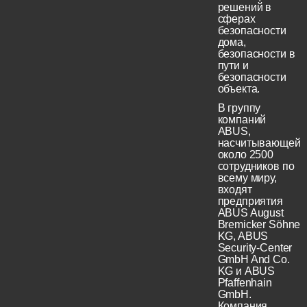
решений в
сферах
безопасности
дома,
безопасности в
пути и
безопасности
объекта.
В группу
компаний
ABUS,
насчитывающей
около 2500
сотрудников по
всему миру,
входят
предприятия
ABUS August
Bremicker Söhne
KG, ABUS
Security-Center
GmbH And Co.
KG и ABUS
Pfaffenhain
GmbH.
Компания