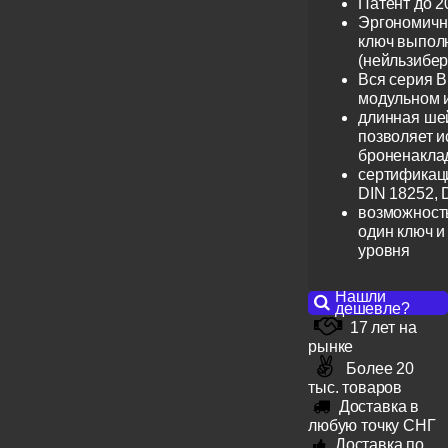
Патент до 2
Эргономичн
ключ выпол
(нейльзибер
Вся серия B
модульном 
длинная шей
позволяет и
броненакла
сертификац
DIN 18252, 
возможность
один ключ и
уровня
Нашли
дешевле?
17 лет на
рынке
Более 20
тыс. товаров
Доставка в
любую точку СНГ
Доставка по