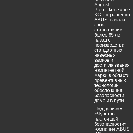
August
Bremicker Söhne
KG, сокращенно
ABUS, начала
своё
становление
более 85 лет
назад с
производства
стандартных
навесных
замков и
достигла звания
компетентной
марки в области
превентивных
технологий
обеспечения
безопасности
дома и в пути.
Под девизом
«Чувство
настоящей
безопасности»
компания ABUS