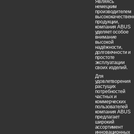
Являясь
немецким
производителем
высококачествен
продукции,
компания ABUS
уделяет особое
внимание
высокой
надёжности,
долговечности и
простоте
эксплуатации
своих изделий.
Для
удовлетворения
растущих
потребностей
частных и
коммерческих
пользователей
компания ABUS
предлагает
широкий
ассортимент
инновационных