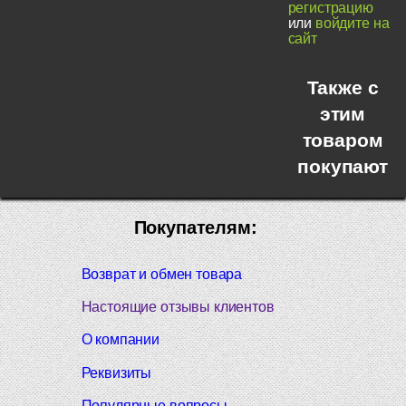
регистрацию
или
войдите на
сайт
Также с
этим
товаром
покупают
Покупателям:
Возврат и обмен товара
Настоящие отзывы клиентов
О компании
Реквизиты
Популярные вопросы