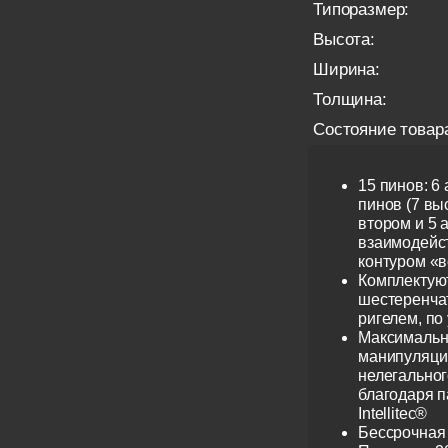
Типоразмер:
Высота:
Ширина:
Толщина:
Состояние товар
15 пинов: 6
пинов (7 выс
втором и 5 
взаимодейс
контуром «в
Комплектую
шестеренча
ригелем, по
Максимальн
манипуляци
нелегальног
благодаря 
Intellitec®
Бессрочная