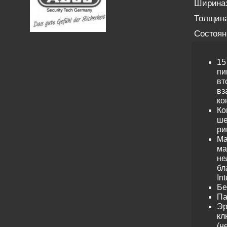
Ширина
Толщина
Состоян
15
пи
вт
вз
ко
Ко
ше
ри
Ма
ма
не
бл
Int
Бе
Па
Эр
кл
(н