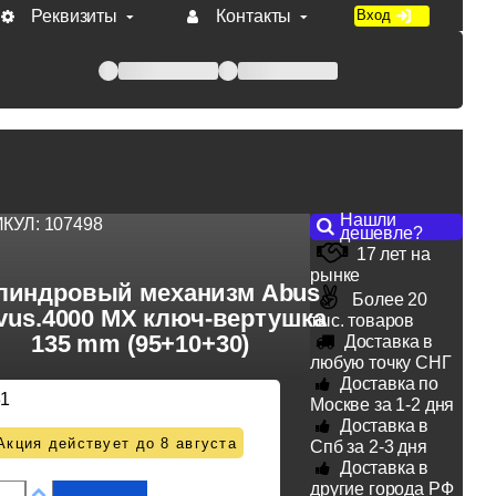
Реквизиты
Контакты
Вход
 при оплате по счету.
Нашли
ИКУЛ:
107498
дешевле?
17 лет на
рынке
линдровый механизм Abus
Более 20
vus.4000 MX ключ-вертушка
тыс. товаров
135 mm (95+10+30)
Доставка в
любую точку СНГ
Доставка по
31
Москве за 1-2 дня
Доставка в
Акция действует до 8 августа
Спб за 2-3 дня
Доставка в
другие города РФ