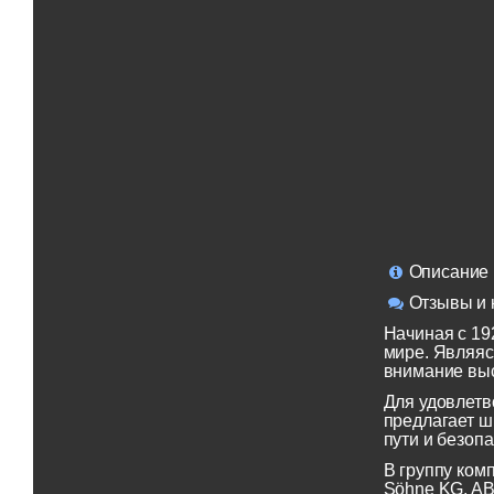
Описание
Отзывы и 
Начиная с 19
мире. Являяс
внимание выс
Для удовлетв
предлагает ш
пути и безопа
В группу ком
Söhne KG, AB