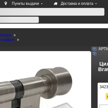
Пункты выдачи
Доставка и оплата
уб продукции Venezia, Fratelli, Tupai, Extreza, Melodia, Forme
нитура
я замков
АРТ
Ци
Bra
342