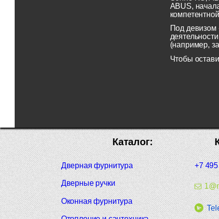
ABUS, начала
компетентной
Под девизом 
деятельности
(например, з
Чтобы остави
Каталог:
Дверная фурнитура
+7 495
Дверные ручки
1@m
Оконная фурнитура
Tel
Отопление и сантехника