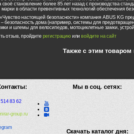
 своё становление более 85 лет назад с производства станд
 марки в области превентивных технологий обеспечения безо
«Чувство настоящей безопасности» компания ABUS KG пред
 – безопасность дома (например, системы для предотвращен
амки и шлемы для велосипедов, мотоциклетные замки, устрой
ть отзыв, пройдите
регистрацию
или
войдите на сайт
Также с этим товаром
Контакты:
Мы в соц. сетях:
 514 83 62
irar-group.ru
egram
Скачать каталог дня: