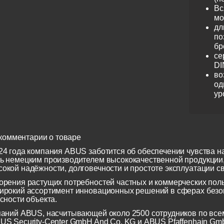
Вс
мо
дл
по
бр
се
DI
во
од
ур
комментарии о товаре
24 года компания ABUS заботится об обеспечении чувства н
ь немецким производителем высококачественной продукции
окой надёжности, долговечности и простоте эксплуатации св
орения растущих потребностей частных и коммерческих по
ирокий ассортимент инновационных решений в сферах безоп
сности объекта.
паний ABUS, насчитывающей около 2500 сотрудников по всем
US Security-Center GmbH And Co. KG и ABUS Pfaffenhain Gm