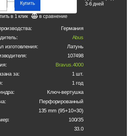
Купить
3-6 дней
пить в 1 клик
в сравнение
производства:
Германия
дитель:
Abus
л изготовления:
Латунь
изводителя:
107498
ия:
Bravus.4000
зана за:
1 шт.
я:
1 год
индра:
Ключ-вертушка
ча:
Перфорированный
135 mm (95+10+30)
мер:
100/35
33.0