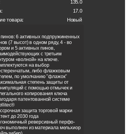
:
135.0
:
17.0
ие товара:
Новый
 пинов: 6 активных подпружиненных
нов (7 высот) в одном ряду, 4 - во
ором и 5 активных пинов,
аимодействующих с третьим
нтуром «волной» на ключе.
мплектуются на выбор
стеренчатым, либо флажковым
гелем, по умолчанию "флажок"
ксимальная степень защиты от
нипуляций с помощью отмычек и
легального копирования ключа
агодаря патентованной системе
ellitec®
ссрочная защита торговой марки
тент до 2030 года
гономичный реверсивный перфо-
юч выполнен из материала мельхиор
ейльзибер)