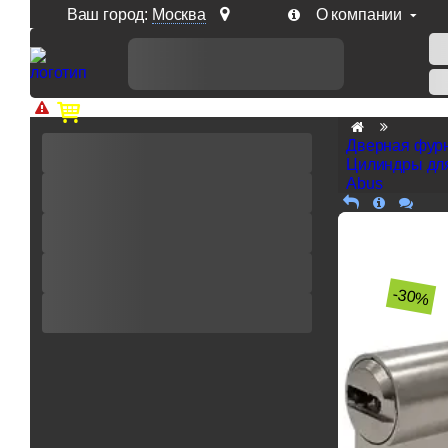
Ваш город:
Москва
О компании
Доп. скидка от цен на сайте 7% при заказе от 50 тыс. р
Дверная фур
Цилиндры дл
Abus
-30%