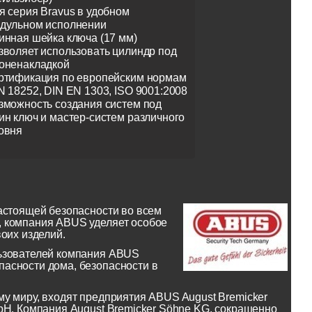
я серия Bravus в удобном
дульном исполнении
инная шейка ключа (17 мм)
зволяет использовать цилиндр под
оненакладкой
ртификация по европейским нормам
N 18252, DIN EN 1303, ISO 9001:2008
зможность создания систем под
ин ключ и мастер-систем различного
овня
астоящей безопасности во всем
, компания ABUS уделяет особое
оих изделий.
льзователей компания ABUS
асности дома, безопасности в
у миру, входят предприятия ABUS August Bremicker
bH. Компания August Bremicker Söhne KG, сокращенно