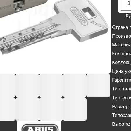
Ку
Страна 
Произво
Материа
Код про
Коллекц
Цена ука
Гаранти
Тип цил
Тип клю
Размер:
Типораз
Высота: