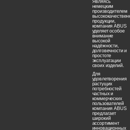
Являясь
немецким
производителем
высококачествен
продукции,
компания ABUS
уделяет особое
внимание
высокой
надёжности,
долговечности и
простоте
эксплуатации
своих изделий.
Для
удовлетворения
растущих
потребностей
частных и
коммерческих
пользователей
компания ABUS
предлагает
широкий
ассортимент
инновационных