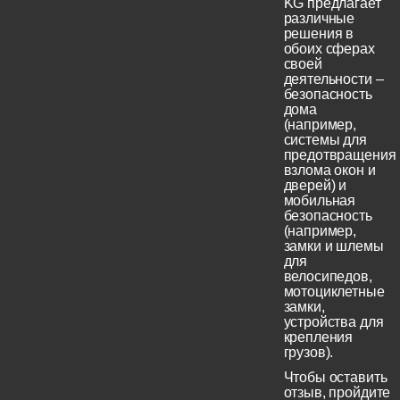
KG предлагает
различные
решения в
обоих сферах
своей
деятельности –
безопасность
дома
(например,
системы для
предотвращения
взлома окон и
дверей) и
мобильная
безопасность
(например,
замки и шлемы
для
велосипедов,
мотоциклетные
замки,
устройства для
крепления
грузов).
Чтобы оставить
отзыв, пройдите