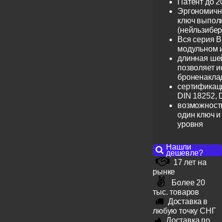
Патент до 2
Эргономичн
ключ выпол
(нейльзибер
Вся серия B
модульном 
длинная шей
позволяет и
броненакла
сертификац
DIN 18252, 
возможность
один ключ и
уровня
Нашли
дешевле?
17 лет на
рынке
Более 20
тыс. товаров
Доставка в
любую точку СНГ
Доставка по