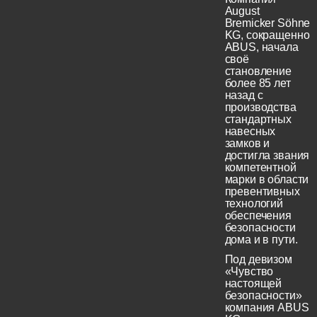
August
Bremicker Söhne
KG, сокращенно
ABUS, начала
своё
становление
более 85 лет
назад с
производства
стандартных
навесных
замков и
достигла звания
компетентной
марки в области
превентивных
технологий
обеспечения
безопасности
дома и в пути.
Под девизом
«Чувство
настоящей
безопасности»
компания ABUS