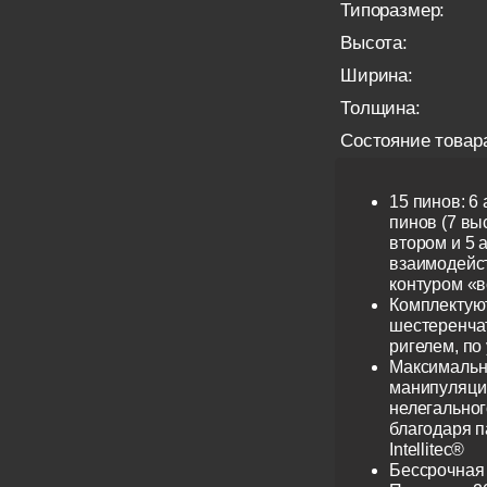
Типоразмер:
Высота:
Ширина:
Толщина:
Состояние товар
15 пинов: 6
пинов (7 выс
втором и 5 
взаимодейс
контуром «в
Комплектую
шестеренча
ригелем, по
Максимальн
манипуляци
нелегальног
благодаря 
Intellitec®
Бессрочная