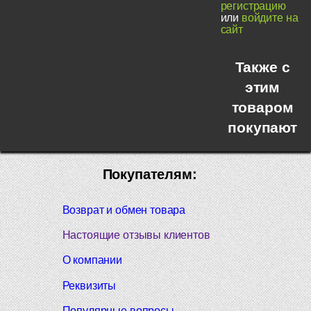
регистрацию
или
войдите на
сайт
Также с
этим
товаром
покупают
Покупателям:
Возврат и обмен товара
Настоящие отзывы клиентов
О компании
Реквизиты
Популярные вопросы