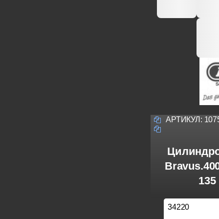
АРТИКУЛ:
107
Цилиндро
Bravus.40
135
34220