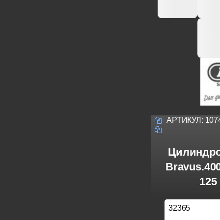
АРТИКУЛ:
107
Цилиндро
Bravus.40
125
32365