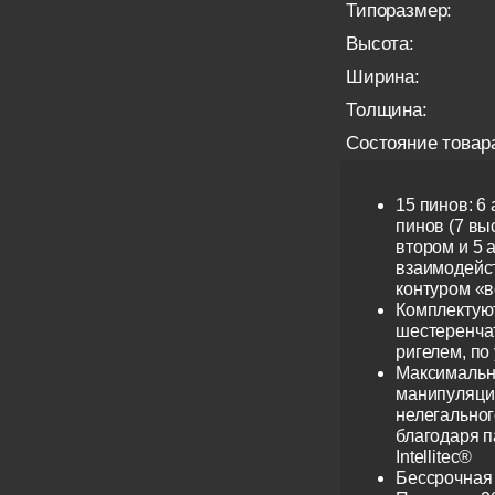
Типоразмер:
Высота:
Ширина:
Толщина:
Состояние товар
15 пинов: 6
пинов (7 выс
втором и 5 
взаимодейс
контуром «в
Комплектую
шестеренча
ригелем, по
Максимальн
манипуляци
нелегальног
благодаря 
Intellitec®
Бессрочная