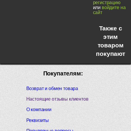
регистрацию
или
войдите на
сайт
Также с
этим
товаром
покупают
Покупателям:
Возврат и обмен товара
Настоящие отзывы клиентов
О компании
Реквизиты
Популярные вопросы