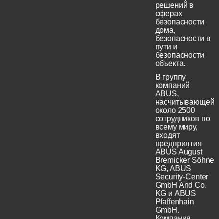
решений в
сферах
безопасности
дома,
безопасности в
пути и
безопасности
объекта.
В группу
компаний
ABUS,
насчитывающей
около 2500
сотрудников по
всему миру,
входят
предприятия
ABUS August
Bremicker Söhne
KG, ABUS
Security-Center
GmbH And Co.
KG и ABUS
Pfaffenhain
GmbH.
Компания