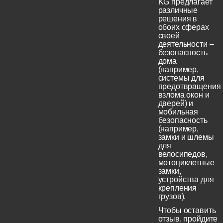
KG предлагает
различные
решения в
обоих сферах
своей
деятельности –
безопасность
дома
(например,
системы для
предотвращения
взлома окон и
дверей) и
мобильная
безопасность
(например,
замки и шлемы
для
велосипедов,
мотоциклетные
замки,
устройства для
крепления
грузов).
Чтобы оставить
отзыв, пройдите