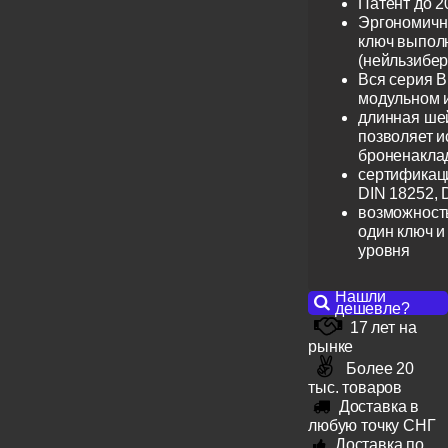
Патент до 2
Эргономичн
ключ выпол
(нейльзибер
Вся серия B
модульном 
длинная шей
позволяет и
броненакла
сертификац
DIN 18252, 
возможность
один ключ и
уровня
Нашли
дешевле?
17 лет на
рынке
Более 20
тыс. товаров
Доставка в
любую точку СНГ
Доставка по