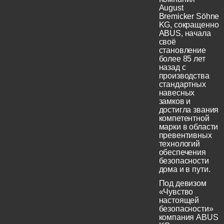
August
Bremicker Söhne
KG, сокращенно
ABUS, начала
своё
становление
более 85 лет
назад с
производства
стандартных
навесных
замков и
достигла звания
компетентной
марки в области
превентивных
технологий
обеспечения
безопасности
дома и в пути.
Под девизом
«Чувство
настоящей
безопасности»
компания ABUS