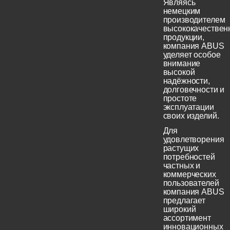
Являясь
немецким
производителем
высококачествен
продукции,
компания ABUS
уделяет особое
внимание
высокой
надёжности,
долговечности и
простоте
эксплуатации
своих изделий.
Для
удовлетворения
растущих
потребностей
частных и
коммерческих
пользователей
компания ABUS
предлагает
широкий
ассортимент
инновационных