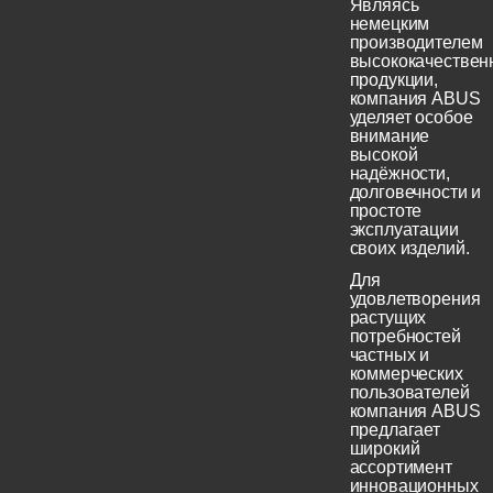
Являясь
немецким
производителем
высококачествен
продукции,
компания ABUS
уделяет особое
внимание
высокой
надёжности,
долговечности и
простоте
эксплуатации
своих изделий.
Для
удовлетворения
растущих
потребностей
частных и
коммерческих
пользователей
компания ABUS
предлагает
широкий
ассортимент
инновационных