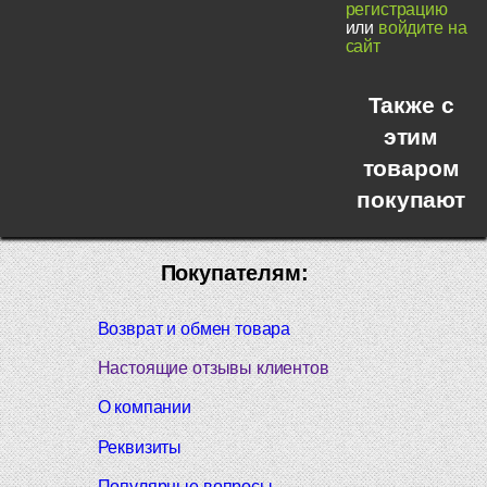
регистрацию
или
войдите на
сайт
Также с
этим
товаром
покупают
Покупателям:
Возврат и обмен товара
Настоящие отзывы клиентов
О компании
Реквизиты
Популярные вопросы