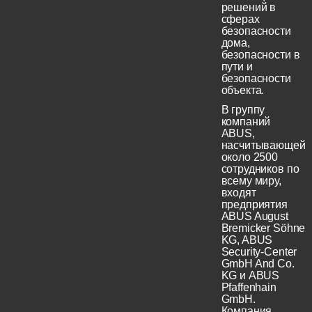
решений в
сферах
безопасности
дома,
безопасности в
пути и
безопасности
объекта.
В группу
компаний
ABUS,
насчитывающей
около 2500
сотрудников по
всему миру,
входят
предприятия
ABUS August
Bremicker Söhne
KG, ABUS
Security-Center
GmbH And Co.
KG и ABUS
Pfaffenhain
GmbH.
Компания