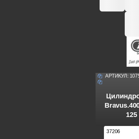
АРТИКУЛ:
107
Цилиндро
Bravus.40
125
37206