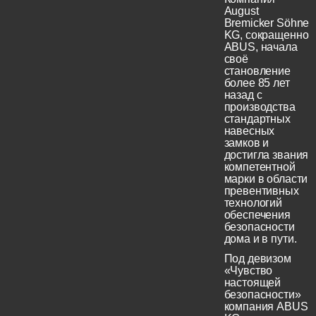
August
Bremicker Söhne
KG, сокращенно
ABUS, начала
своё
становление
более 85 лет
назад с
производства
стандартных
навесных
замков и
достигла звания
компетентной
марки в области
превентивных
технологий
обеспечения
безопасности
дома и в пути.
Под девизом
«Чувство
настоящей
безопасности»
компания ABUS