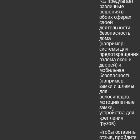
KG предлагает
различные
решения в
обоих сферах
своей
деятельности –
безопасность
дома
(например,
системы для
предотвращения
взлома окон и
дверей) и
мобильная
безопасность
(например,
замки и шлемы
для
велосипедов,
мотоциклетные
замки,
устройства для
крепления
грузов).
Чтобы оставить
отзыв, пройдите