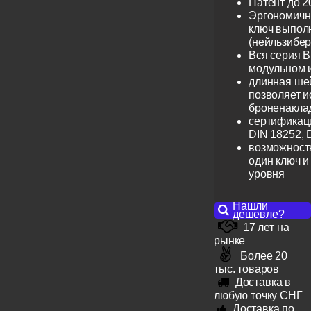
Патент до 2
Эргономичн
ключ выпол
(нейльзибер
Вся серия B
модульном 
длинная шей
позволяет и
броненакла
сертификац
DIN 18252, 
возможность
один ключ и
уровня
Нашли
дешевле?
17 лет на
рынке
Более 20
тыс. товаров
Доставка в
любую точку СНГ
Доставка по