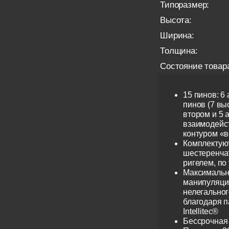
Типоразмер:
Высота:
Ширина:
Толщина:
Состояние товар
15 пинов: 6
пинов (7 выс
втором и 5 
взаимодейс
контуром «в
Комплектую
шестеренча
ригелем, по
Максимальн
манипуляци
нелегальног
благодаря 
Intellitec®
Бессрочная