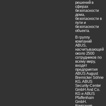
решений в
сферах
безопасности
дома,
безопасности в
пути и
безопасности
объекта.
В группу
компаний
ABUS,
насчитывающей
около 2500
сотрудников по
всему миру,
входят
предприятия
ABUS August
Bremicker Söhne
KG, ABUS
Security-Center
GmbH And Co.
KG и ABUS
Pfaffenhain
GmbH.
Компания