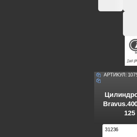
АРТИКУЛ:
107
Цилиндро
Bravus.40
125
31236