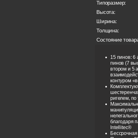
Типоразмер:
Высота:
Ширина:
Толщина:
Состояние товар
15 пинов: 6
пинов (7 выс
втором и 5 
взаимодейс
контуром «в
Комплектую
шестеренча
ригелем, по
Максимальн
манипуляци
нелегальног
благодаря 
Intellitec®
Бессрочная