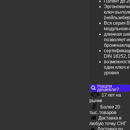
Патент до 2
Эргономичн
ключ выпол
(нейльзибер
Вся серия B
модульном 
длинная шей
позволяет и
броненакла
сертификац
DIN 18252, 
возможность
один ключ и
уровня
Нашли
дешевле?
17 лет на
рынке
Более 20
тыс. товаров
Доставка в
любую точку СНГ
Доставка по