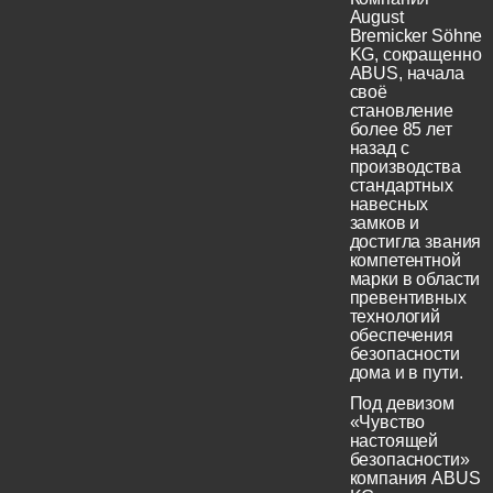
August
Bremicker Söhne
KG, сокращенно
ABUS, начала
своё
становление
более 85 лет
назад с
производства
стандартных
навесных
замков и
достигла звания
компетентной
марки в области
превентивных
технологий
обеспечения
безопасности
дома и в пути.
Под девизом
«Чувство
настоящей
безопасности»
компания ABUS