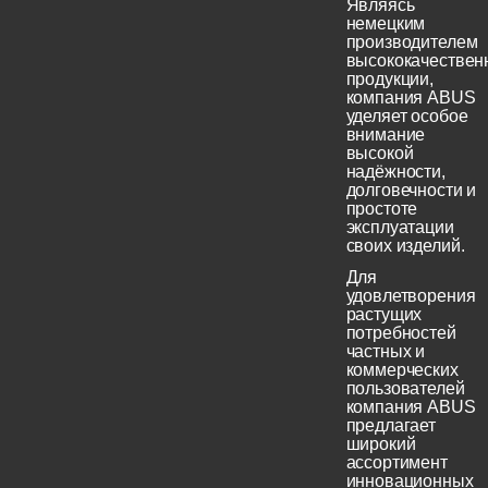
Являясь
немецким
производителем
высококачествен
продукции,
компания ABUS
уделяет особое
внимание
высокой
надёжности,
долговечности и
простоте
эксплуатации
своих изделий.
Для
удовлетворения
растущих
потребностей
частных и
коммерческих
пользователей
компания ABUS
предлагает
широкий
ассортимент
инновационных