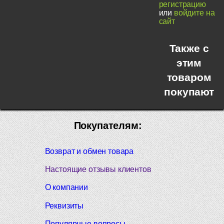
регистрацию
или
войдите на
сайт
Также с
этим
товаром
покупают
Покупателям:
Возврат и обмен товара
Настоящие отзывы клиентов
О компании
Реквизиты
Популярные вопросы