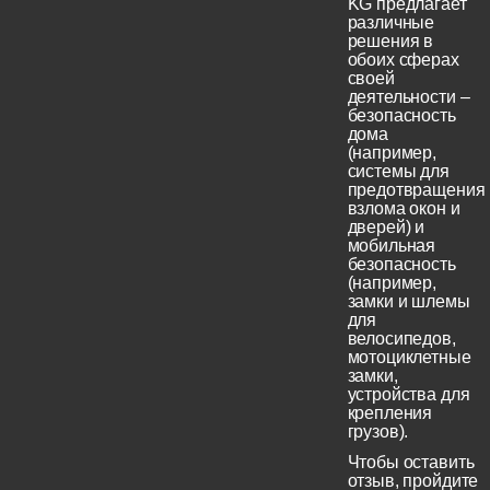
KG предлагает
различные
решения в
обоих сферах
своей
деятельности –
безопасность
дома
(например,
системы для
предотвращения
взлома окон и
дверей) и
мобильная
безопасность
(например,
замки и шлемы
для
велосипедов,
мотоциклетные
замки,
устройства для
крепления
грузов).
Чтобы оставить
отзыв, пройдите