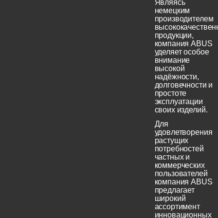
Являясь
немецким
производителем
высококачествен
продукции,
компания ABUS
уделяет особое
внимание
высокой
надёжности,
долговечности и
простоте
эксплуатации
своих изделий.
Для
удовлетворения
растущих
потребностей
частных и
коммерческих
пользователей
компания ABUS
предлагает
широкий
ассортимент
инновационных