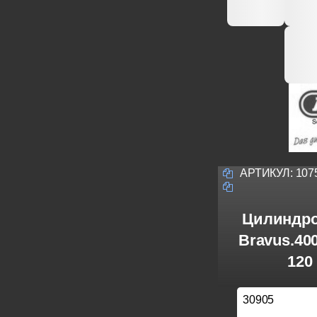
АРТИКУЛ:
107
Цилиндро
Bravus.40
120
30905