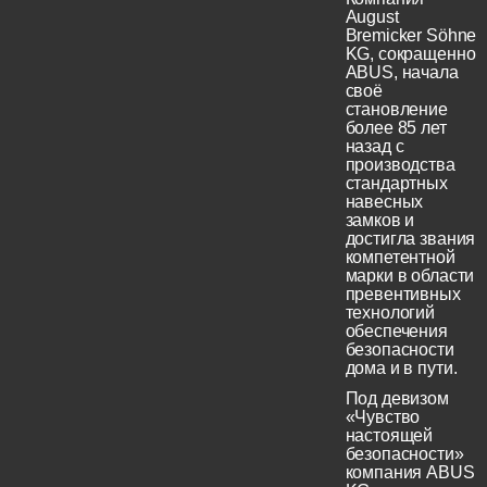
August
Bremicker Söhne
KG, сокращенно
ABUS, начала
своё
становление
более 85 лет
назад с
производства
стандартных
навесных
замков и
достигла звания
компетентной
марки в области
превентивных
технологий
обеспечения
безопасности
дома и в пути.
Под девизом
«Чувство
настоящей
безопасности»
компания ABUS