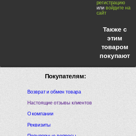
регистрацию
или
войдите на
сайт
Также с
этим
товаром
покупают
Покупателям:
Возврат и обмен товара
Настоящие отзывы клиентов
О компании
Реквизиты
Популярные вопросы