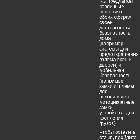
KG предлагает
различные
решения в
обоих сферах
своей
деятельности –
безопасность
дома
(например,
системы для
предотвращения
взлома окон и
дверей) и
мобильная
безопасность
(например,
замки и шлемы
для
велосипедов,
мотоциклетные
замки,
устройства для
крепления
грузов).
Чтобы оставить
отзыв, пройдите