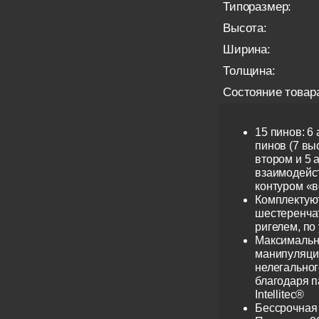
Типоразмер:
Высота:
Ширина:
Толщина:
Состояние товар
15 пинов: 6
пинов (7 выс
втором и 5 
взаимодейс
контуром «в
Комплектую
шестеренча
ригелем, по
Максимальн
манипуляци
нелегальног
благодаря 
Intellitec®
Бессрочная