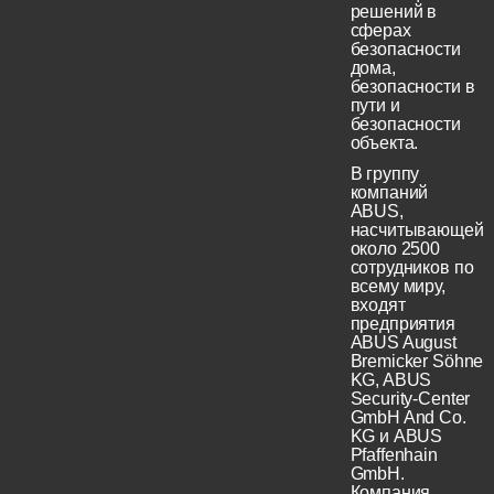
решений в
сферах
безопасности
дома,
безопасности в
пути и
безопасности
объекта.
В группу
компаний
ABUS,
насчитывающей
около 2500
сотрудников по
всему миру,
входят
предприятия
ABUS August
Bremicker Söhne
KG, ABUS
Security-Center
GmbH And Co.
KG и ABUS
Pfaffenhain
GmbH.
Компания