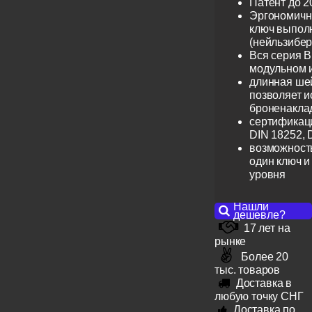
Патент до 2
Эргономичн
ключ выпол
(нейльзибер
Вся серия B
модульном 
длинная шей
позволяет и
броненакла
сертификац
DIN 18252, 
возможность
один ключ и
уровня
Нашли
дешевле?
17 лет на
рынке
Более 20
тыс. товаров
Доставка в
любую точку СНГ
Доставка по