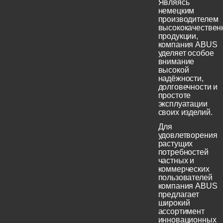
Являясь
немецким
производителем
высококачествен
продукции,
компания ABUS
уделяет особое
внимание
высокой
надёжности,
долговечности и
простоте
эксплуатации
своих изделий.
Для
удовлетворения
растущих
потребностей
частных и
коммерческих
пользователей
компания ABUS
предлагает
широкий
ассортимент
инновационных