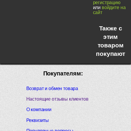
регистрацию
или
войдите на
сайт
Также с
этим
товаром
покупают
Покупателям:
Возврат и обмен товара
Настоящие отзывы клиентов
О компании
Реквизиты
Популярные вопросы