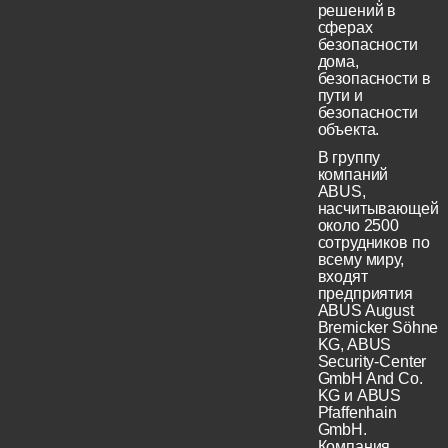
решений в
сферах
безопасности
дома,
безопасности в
пути и
безопасности
объекта.
В группу
компаний
ABUS,
насчитывающей
около 2500
сотрудников по
всему миру,
входят
предприятия
ABUS August
Bremicker Söhne
KG, ABUS
Security-Center
GmbH And Co.
KG и ABUS
Pfaffenhain
GmbH.
Компания