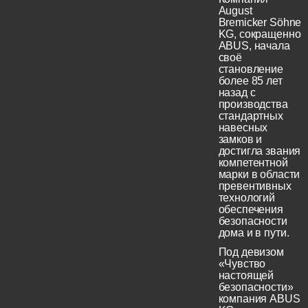
August
Bremicker Söhne
KG, сокращенно
ABUS, начала
своё
становление
более 85 лет
назад с
производства
стандартных
навесных
замков и
достигла звания
компетентной
марки в области
превентивных
технологий
обеспечения
безопасности
дома и в пути.
Под девизом
«Чувство
настоящей
безопасности»
компания ABUS