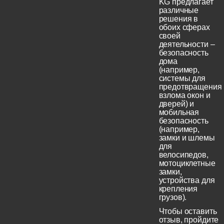
KG предлагает
различные
решения в
обоих сферах
своей
деятельности –
безопасность
дома
(например,
системы для
предотвращения
взлома окон и
дверей) и
мобильная
безопасность
(например,
замки и шлемы
для
велосипедов,
мотоциклетные
замки,
устройства для
крепления
грузов).
Чтобы оставить
отзыв, пройдите