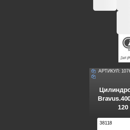
АРТИКУЛ:
107
Цилиндро
Bravus.40
120
38118