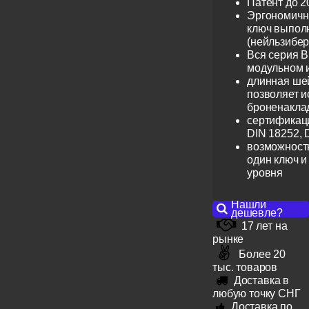
Патент до 2
Эргономичн
ключ выпол
(нейльзибер
Вся серия B
модульном 
длинная шей
позволяет и
броненакла
сертификац
DIN 18252, 
возможность
один ключ и
уровня
Нашли
дешевле?
17 лет на
рынке
Более 20
тыс. товаров
Доставка в
любую точку СНГ
Доставка по