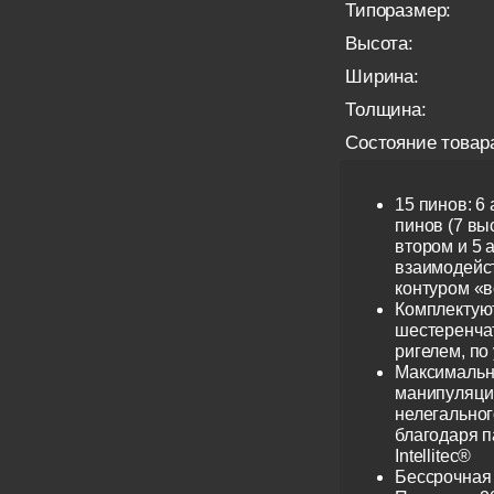
Типоразмер:
Высота:
Ширина:
Толщина:
Состояние товар
15 пинов: 6
пинов (7 выс
втором и 5 
взаимодейс
контуром «в
Комплектую
шестеренча
ригелем, по
Максимальн
манипуляци
нелегальног
благодаря 
Intellitec®
Бессрочная