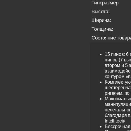
Типоразмер:
Высота:
Ширина:
Толщина:
Состояние товар
15 пинов: 6
пинов (7 выс
втором и 5 
взаимодейс
контуром «в
Комплектую
шестеренча
ригелем, по
Максимальн
манипуляци
нелегальног
благодаря 
Intellitec®
Бессрочная