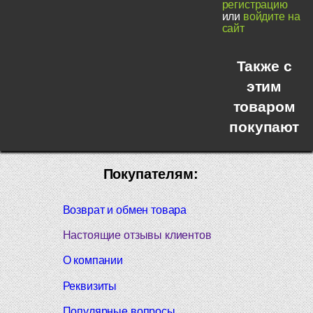
регистрацию
или
войдите на
сайт
Также с
этим
товаром
покупают
Покупателям:
Возврат и обмен товара
Настоящие отзывы клиентов
О компании
Реквизиты
Популярные вопросы