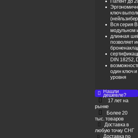
Патент до 2
Эргономичн
ключ выпол
(нейльзибер
Вся серия B
модульном 
длинная шей
позволяет и
броненакла
сертификац
DIN 18252, 
возможность
один ключ и
уровня
Нашли
дешевле?
17 лет на
рынке
Более 20
тыс. товаров
Доставка в
любую точку СНГ
Доставка по