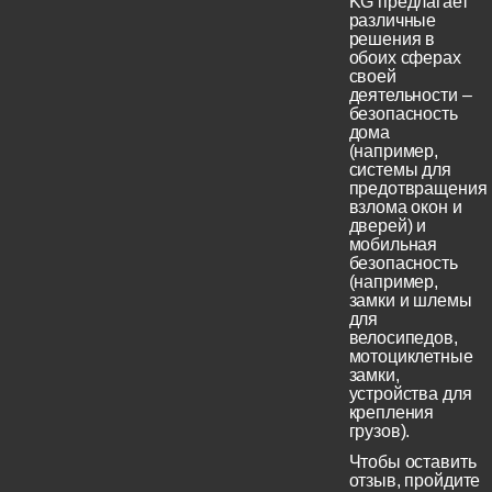
KG предлагает
различные
решения в
обоих сферах
своей
деятельности –
безопасность
дома
(например,
системы для
предотвращения
взлома окон и
дверей) и
мобильная
безопасность
(например,
замки и шлемы
для
велосипедов,
мотоциклетные
замки,
устройства для
крепления
грузов).
Чтобы оставить
отзыв, пройдите