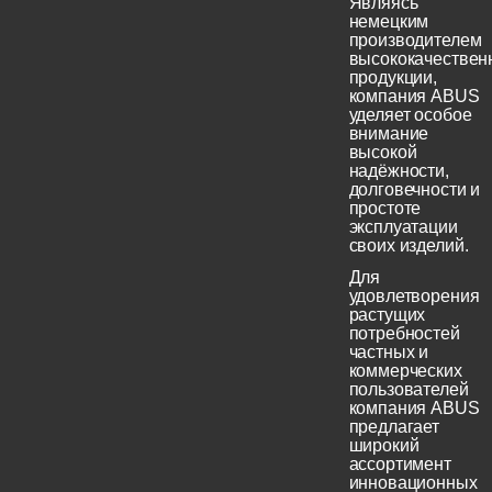
Являясь
немецким
производителем
высококачествен
продукции,
компания ABUS
уделяет особое
внимание
высокой
надёжности,
долговечности и
простоте
эксплуатации
своих изделий.
Для
удовлетворения
растущих
потребностей
частных и
коммерческих
пользователей
компания ABUS
предлагает
широкий
ассортимент
инновационных