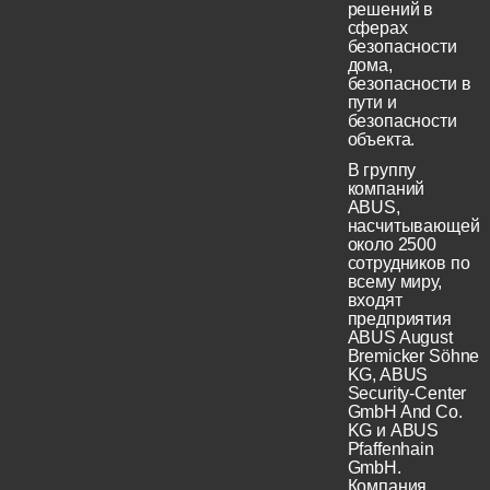
решений в
сферах
безопасности
дома,
безопасности в
пути и
безопасности
объекта.
В группу
компаний
ABUS,
насчитывающей
около 2500
сотрудников по
всему миру,
входят
предприятия
ABUS August
Bremicker Söhne
KG, ABUS
Security-Center
GmbH And Co.
KG и ABUS
Pfaffenhain
GmbH.
Компания