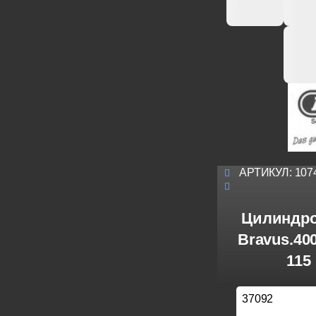
АРТИКУЛ:
107
Цилиндро
Bravus.40
115
37092