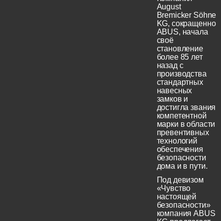
August
Bremicker Söhne
KG, сокращенно
ABUS, начала
своё
становление
более 85 лет
назад с
производства
стандартных
навесных
замков и
достигла звания
компетентной
марки в области
превентивных
технологий
обеспечения
безопасности
дома и в пути.
Под девизом
«Чувство
настоящей
безопасности»
компания ABUS