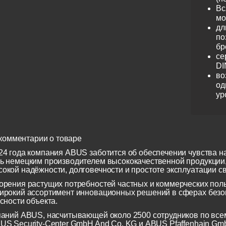
Вс
мо
дл
по
бр
се
DI
во
од
ур
комментарии о товаре
24 года компания ABUS заботится об обеспечении чувства н
ь немецким производителем высококачественной продукции
окой надёжности, долговечности и простоте эксплуатации св
орения растущих потребностей частных и коммерческих по
ирокий ассортимент инновационных решений в сферах безоп
сности объекта.
паний ABUS, насчитывающей около 2500 сотрудников по всем
US Security-Center GmbH And Co. KG и ABUS Pfaffenhain Gm