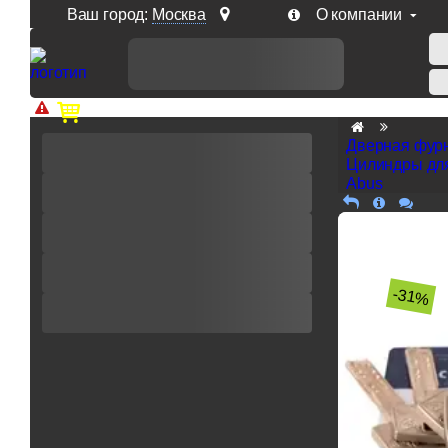
Ваш город:
Москва
О компании
Доп. скидка от цен на сайте 7% при заказе от 50 тыс. р
Дверная фур
Цилиндры дл
Abus
-31%