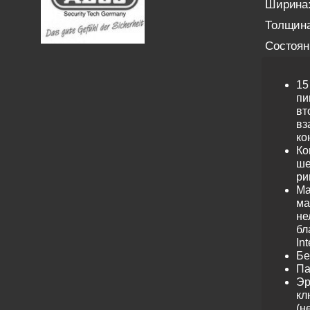
Ширина
Толщина
Состоян
15
пи
вт
вз
ко
Ко
ше
ри
Ма
ма
не
бл
Int
Бе
Па
Эр
кл
(н