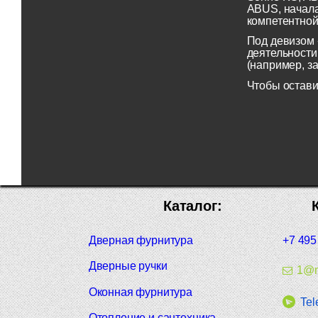
ABUS, начала
компетентной
Под девизом 
деятельности
(например, з
Чтобы остави
Каталог:
Дверная фурнитура
+7 495
Дверные ручки
1@m
Оконная фурнитура
Tel
Отопление и сантехника