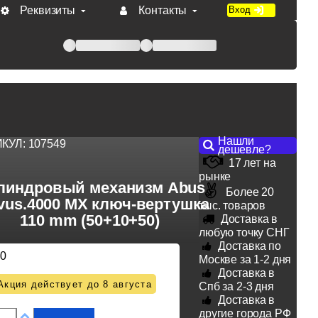
Реквизиты
Контакты
Вход
 при оплате по счету.
Нашли
ИКУЛ:
107549
дешевле?
17 лет на
рынке
линдровый механизм Abus
Более 20
vus.4000 MX ключ-вертушка
тыс. товаров
110 mm (50+10+50)
Доставка в
любую точку СНГ
Доставка по
30
Москве за 1-2 дня
Доставка в
Акция действует до 8 августа
Спб за 2-3 дня
Доставка в
другие города РФ