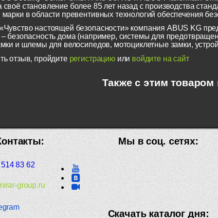
 своё становление более 85 лет назад с производства станд
 марки в области превентивных технологий обеспечения безо
«Чувство настоящей безопасности» компания ABUS KG пред
 – безопасность дома (например, системы для предотвращен
амки и шлемы для велосипедов, мотоциклетные замки, устрой
ть отзыв, пройдите
регистрацию
или
войдите на сайт
Также с этим товаром
Контакты:
Мы в соц. сетях:
 514 83 62
irar-group.ru
egram
Скачать каталог дня: