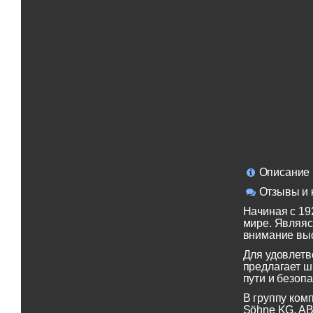
Описание
Отзывы и 
Начиная с 19
мире. Являяс
внимание выс
Для удовлетв
предлагает ш
пути и безопа
В группу ком
Söhne KG, AB