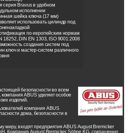
я серия Bravus в удобном
дульном исполнении
инная шейка ключа (17 мм)
зволяет использовать цилиндр под
оненакладкой
ртификация по европейским нормам
N 18252, DIN EN 1303, ISO 9001:2008
зможность создания систем под
ин ключ и мастер-систем различного
овня
астоящей безопасности во всем
, компания ABUS уделяет особое
оих изделий.
льзователей компания ABUS
асности дома, безопасности в
у миру, входят предприятия ABUS August Bremicker
bH. Компания August Bremicker Söhne KG, сокращенно