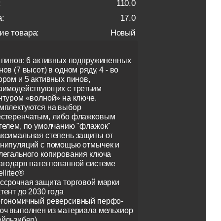
:
110.0
:
17.0
ие товара:
Новый
 пинов: 6 активных подпружиненных
нов (7 высот) в одном ряду, 4 - во
ором и 5 активных пинов,
аимодействующих с третьим
нтуром «волной» на ключе.
мплектуются на выбор
стеренчатым, либо флажковым
гелем, по умолчанию "флажок"
ксимальная степень защиты от
нипуляций с помощью отмычек и
легального копирования ключа
агодаря патентованной системе
ellitec®
ссрочная защита торговой марки
тент до 2030 года
гономичный реверсивный перфо-
юч выполнен из материала мельхиор
ейльзибер)