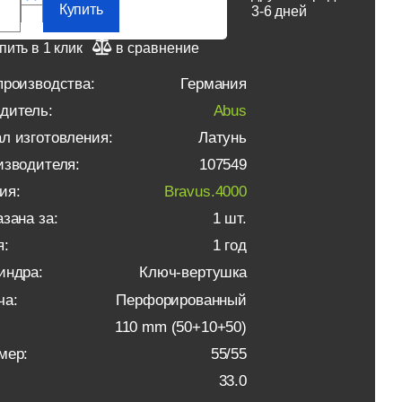
Купить
3-6 дней
пить в 1 клик
в сравнение
производства:
Германия
дитель:
Abus
л изготовления:
Латунь
изводителя:
107549
ия:
Bravus.4000
зана за:
1 шт.
я:
1 год
индра:
Ключ-вертушка
ча:
Перфорированный
110 mm (50+10+50)
мер:
55/55
33.0