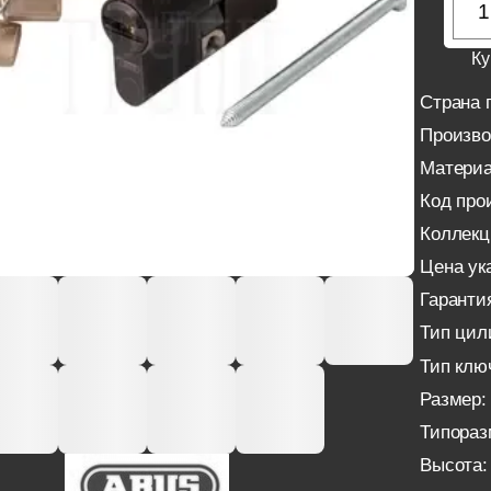
Ку
Страна 
Произво
Материа
Код про
Коллекц
Цена ука
Гаранти
Тип цил
Тип клю
Размер:
Типораз
Высота: