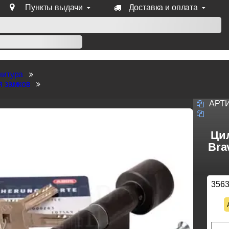
Пункты выдачи
Доставка и оплата
уб продукции Venezia, Fratelli, Tupai, Extreza, Melodia, Forme
нитура
я замков
АРТ
Ци
Bra
356