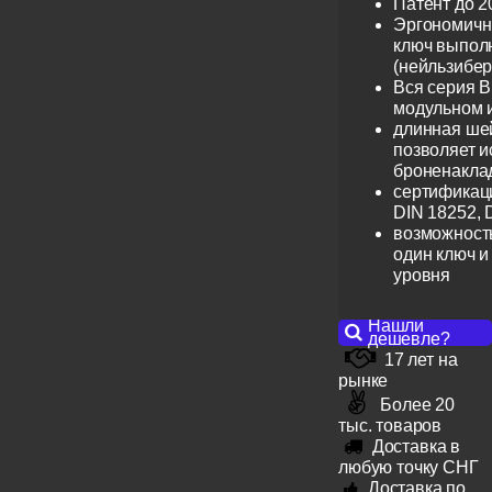
Патент до 2
Эргономичн
ключ выпол
(нейльзибер
Вся серия B
модульном 
длинная шей
позволяет и
броненакла
сертификац
DIN 18252, 
возможность
один ключ и
уровня
Нашли
дешевле?
17 лет на
рынке
Более 20
тыс. товаров
Доставка в
любую точку СНГ
Доставка по