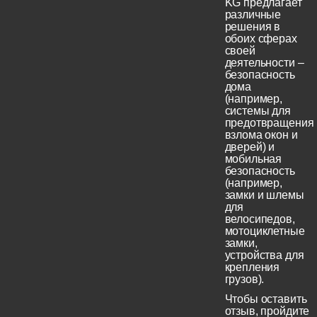
KG предлагает
различные
решения в
обоих сферах
своей
деятельности –
безопасность
дома
(например,
системы для
предотвращения
взлома окон и
дверей) и
мобильная
безопасность
(например,
замки и шлемы
для
велосипедов,
мотоциклетные
замки,
устройства для
крепления
грузов).
Чтобы оставить
отзыв, пройдите