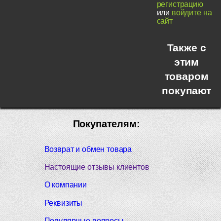
регистрацию
или
войдите на
сайт
Также с
этим
товаром
покупают
Покупателям:
Возврат и обмен товара
Настоящие отзывы клиентов
О компании
Реквизиты
Популярные вопросы