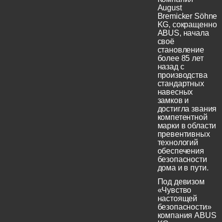
August
Bremicker Söhne
KG, сокращенно
ABUS, начала
своё
становление
более 85 лет
назад с
производства
стандартных
навесных
замков и
достигла звания
компетентной
марки в области
превентивных
технологий
обеспечения
безопасности
дома и в пути.
Под девизом
«Чувство
настоящей
безопасности»
компания ABUS