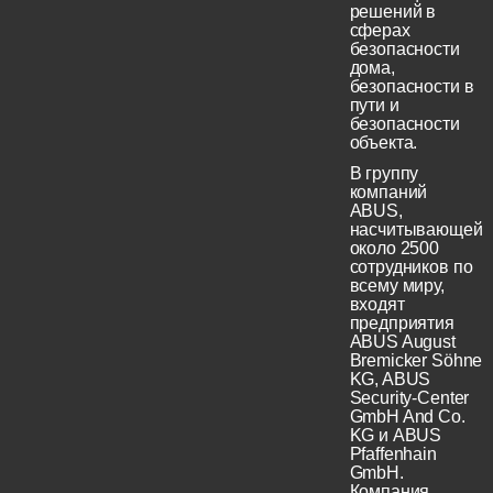
решений в
сферах
безопасности
дома,
безопасности в
пути и
безопасности
объекта.
В группу
компаний
ABUS,
насчитывающей
около 2500
сотрудников по
всему миру,
входят
предприятия
ABUS August
Bremicker Söhne
KG, ABUS
Security-Center
GmbH And Co.
KG и ABUS
Pfaffenhain
GmbH.
Компания