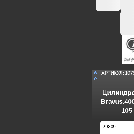
АРТИКУЛ:
107
Цилиндро
Bravus.40
105
29309