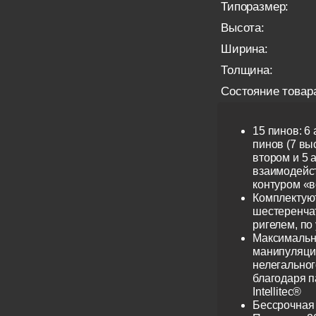
Типоразмер:
Высота:
Ширина:
Толщина:
Состояние товар
15 пинов: 6
пинов (7 выс
втором и 5 
взаимодейс
контуром «в
Комплектую
шестеренча
ригелем, по
Максимальн
манипуляци
нелегальног
благодаря 
Intellitec®
Бессрочная