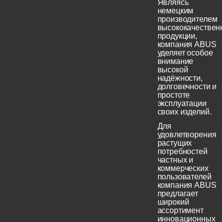
Являясь
немецким
производителем
высококачествен
продукции,
компания ABUS
уделяет особое
внимание
высокой
надёжности,
долговечности и
простоте
эксплуатации
своих изделий.
Для
удовлетворения
растущих
потребностей
частных и
коммерческих
пользователей
компания ABUS
предлагает
широкий
ассортимент
инновационных