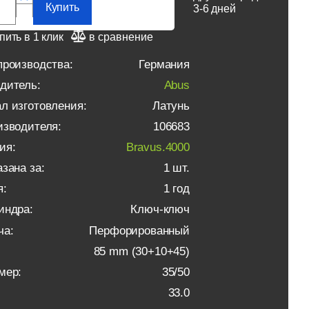
Купить
3-6 дней
пить в 1 клик
в сравнение
производства:
Германия
дитель:
Abus
л изготовления:
Латунь
изводителя:
106683
ия:
Bravus.4000
зана за:
1 шт.
я:
1 год
индра:
Ключ-ключ
ча:
Перфорированный
85 mm (30+10+45)
мер:
35/50
33.0