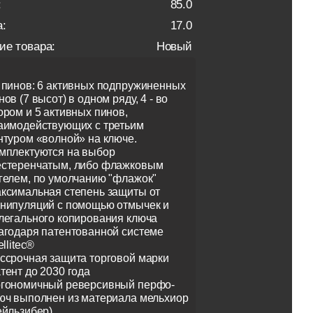
:
85.0
:
17.0
ие товара:
Новый
 пинов: 6 активных подпружиненных
нов (7 высот) в одном ряду, 4 - во
ором и 5 активных пинов,
аимодействующих с третьим
нтуром «волной» на ключе.
мплектуются на выбор
стеренчатым, либо флажковым
гелем, по умолчанию "флажок"
ксимальная степень защиты от
нипуляций с помощью отмычек и
легального копирования ключа
агодаря патентованной системе
ellitec®
ссрочная защита торговой марки
тент до 2030 года
гономичный реверсивный перфо-
юч выполнен из материала мельхиор
ейльзибер)