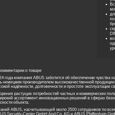
Вс
мо
дл
по
бр
се
DI
во
од
ур
комментарии о товаре
24 года компания ABUS заботится об обеспечении чувства н
ь немецким производителем высококачественной продукции
окой надёжности, долговечности и простоте эксплуатации св
орения растущих потребностей частных и коммерческих по
ирокий ассортимент инновационных решений в сферах безоп
сности объекта.
паний ABUS, насчитывающей около 2500 сотрудников по всем
US Security-Center GmbH And Co. KG и ABUS Pfaffenhain Gm