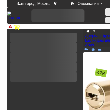
Ваш город:
Москва
О компании
Доп. скидка от цен на сайте 7% при заказе от 50 тыс. р
Дверная фур
Цилиндры дл
Abus
-17%