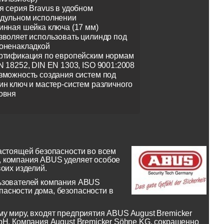
я серия Bravus в удобном
дульном исполнении
инная шейка ключа (17 мм)
зволяет использовать цилиндр под
оненакладкой
ртификация по европейским нормам
N 18252, DIN EN 1303, ISO 9001:2008
зможность создания систем под
ин ключ и мастер-систем различного
овня
астоящей безопасности во всем
, компания ABUS уделяет особое
оих изделий.
льзователей компания ABUS
асности дома, безопасности в
у миру, входят предприятия ABUS August Bremicker
bH. Компания August Bremicker Söhne KG, сокращенно