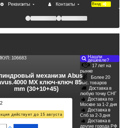
Реквизиты
Контакты
Вход
 при оплате по счету.
Нашли
ИКУЛ:
106683
дешевле?
17 лет на
рынке
линдровый механизм Abus
Более 20
avus.4000 MX ключ-ключ 85
тыс. товаров
mm (30+10+45)
Доставка в
любую точку СНГ
Доставка по
22
Москве за 1-2 дня
Доставка в
кция действует до 15 августа
Спб за 2-3 дня
Доставка в
другие города РФ