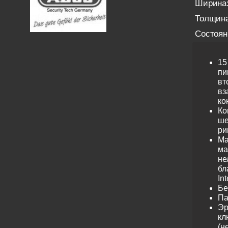
Ширина
Толщина
Состоян
15
пи
вт
вз
ко
Ко
ше
ри
Ма
ма
не
бл
Int
Бе
Па
Эр
кл
(н