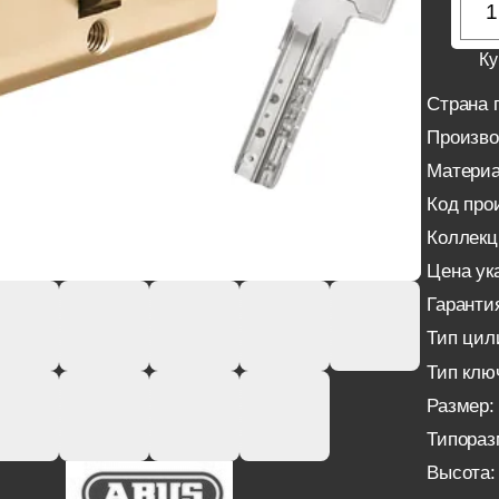
Ку
Страна 
Произво
Материа
Код про
Коллекц
Цена ука
Гаранти
Тип цил
Тип клю
Размер:
Типораз
Высота: