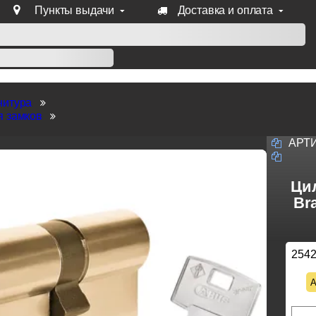
Пункты выдачи
Доставка и оплата
уб продукции Venezia, Fratelli, Tupai, Extreza, Melodia, Forme
нитура
я замков
АРТ
Ци
Br
254
А