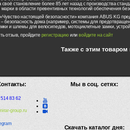
 своё становление более 85 лет назад с производства станд
 марки в области превентивных технологий обеспечения безо
«Чувство настоящей безопасности» компания ABUS KG пред
 – безопасность дома (например, системы для предотвращен
амки и шлемы для велосипедов, мотоциклетные замки, устрой
ть отзыв, пройдите
регистрацию
или
войдите на сайт
Также с этим товаром
Контакты:
Мы в соц. сетях:
 514 83 62
irar-group.ru
egram
Скачать каталог дня: