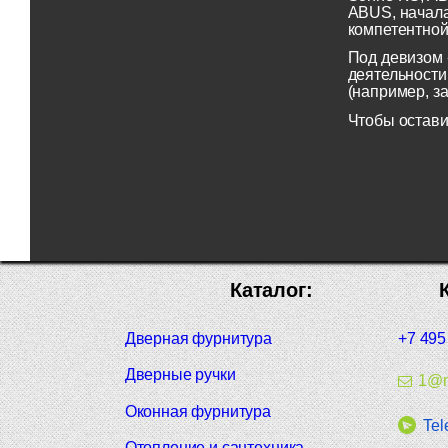
ABUS, начала
компетентной
Под девизом 
деятельности
(например, з
Чтобы остави
Каталог:
Дверная фурнитура
+7 495
Дверные ручки
1@m
Оконная фурнитура
Tel
Отопление и сантехника