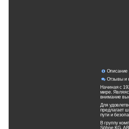
Описание
Отзывы и 
Начиная с 19
мире. Являяс
внимание выс
Для удовлетв
предлагает ш
пути и безопа
В группу ком
Söhne KG, AB