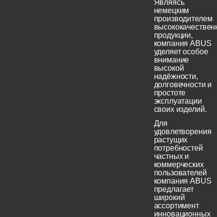
Являясь
немецким
производителем
высококачествен
продукции,
компания ABUS
уделяет особое
внимание
высокой
надёжности,
долговечности и
простоте
эксплуатации
своих изделий.
Для
удовлетворения
растущих
потребностей
частных и
коммерческих
пользователей
компания ABUS
предлагает
широкий
ассортимент
инновационных