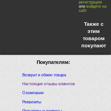
регистрацию
или
войдите на
сайт
Также с
этим
товаром
покупают
Покупателям:
Возврат и обмен товара
Настоящие отзывы клиентов
О компании
Реквизиты
Популярные вопросы