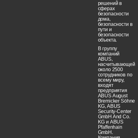
решений в
сферах
безопасности
дома,
безопасности в
пути и
безопасности
объекта.
В группу
компаний
ABUS,
насчитывающей
около 2500
сотрудников по
всему миру,
входят
предприятия
ABUS August
Bremicker Söhne
KG, ABUS
Security-Center
GmbH And Co.
KG и ABUS
Pfaffenhain
GmbH.
Компания