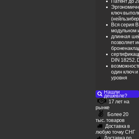
Патент до 2
Эргономичн
ключ выпол
(нейльзибер
Вся серия B
модульном 
длинная шей
позволяет и
броненакла
сертификац
DIN 18252, 
возможность
один ключ и
уровня
Нашли
дешевле?
17 лет на
рынке
Более 20
тыс. товаров
Доставка в
любую точку СНГ
Доставка по