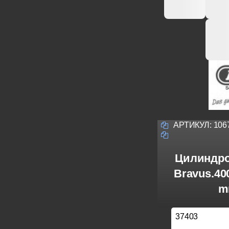
АРТИКУЛ:
106
Цилиндро
Bravus.40
m
37403