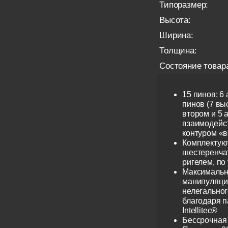
Типоразмер:
Высота:
Ширина:
Толщина:
Состояние товар
15 пинов: 6
пинов (7 выс
втором и 5 
взаимодейс
контуром «в
Комплектую
шестеренча
ригелем, по
Максимальн
манипуляци
нелегальног
благодаря 
Intellitec®
Бессрочная