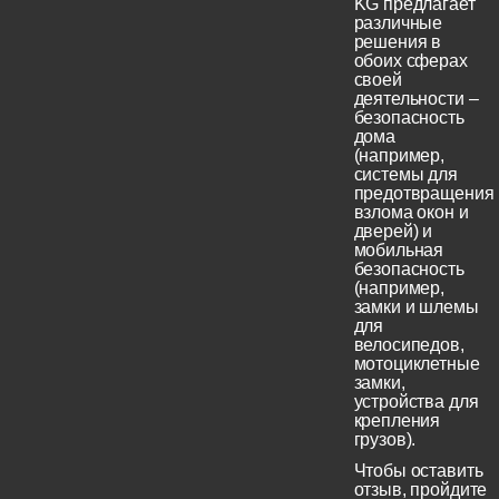
KG предлагает
различные
решения в
обоих сферах
своей
деятельности –
безопасность
дома
(например,
системы для
предотвращения
взлома окон и
дверей) и
мобильная
безопасность
(например,
замки и шлемы
для
велосипедов,
мотоциклетные
замки,
устройства для
крепления
грузов).
Чтобы оставить
отзыв, пройдите