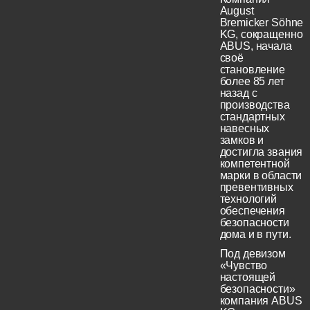
August
Bremicker Söhne
KG, сокращенно
ABUS, начала
своё
становление
более 85 лет
назад с
производства
стандартных
навесных
замков и
достигла звания
компетентной
марки в области
превентивных
технологий
обеспечения
безопасности
дома и в пути.
Под девизом
«Чувство
настоящей
безопасности»
компания ABUS