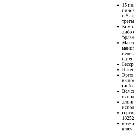
15 пи
пинов
и 5 а
треть
Компл
либо 
"фла
Макси
мани
нелег
патен
Бесср
Патен
Эрго
выпол
(нейл
Вся с
испо
длинн
испол
серти
18252
возмо
ключ 