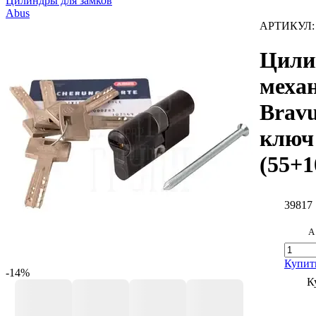
Цилиндры для замков
Abus
АРТИКУЛ
Цили
меха
Brav
ключ
(55+1
39817
А
Купит
-14%
К