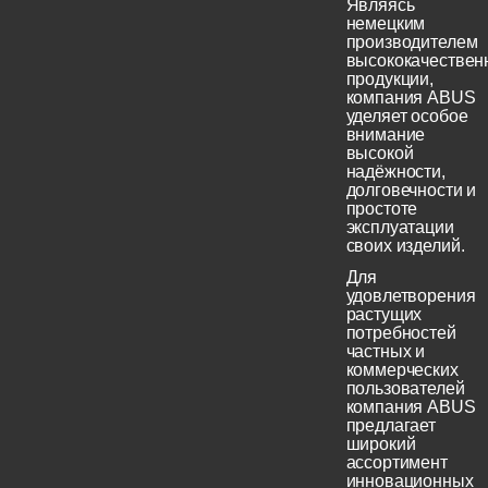
Являясь
немецким
производителем
высококачествен
продукции,
компания ABUS
уделяет особое
внимание
высокой
надёжности,
долговечности и
простоте
эксплуатации
своих изделий.
Для
удовлетворения
растущих
потребностей
частных и
коммерческих
пользователей
компания ABUS
предлагает
широкий
ассортимент
инновационных