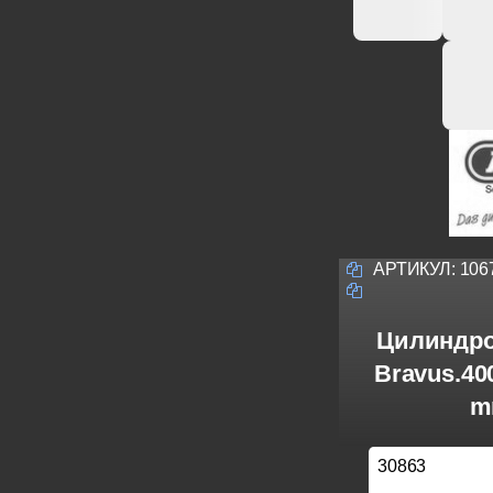
АРТИКУЛ:
106
Цилиндро
Bravus.40
m
30863