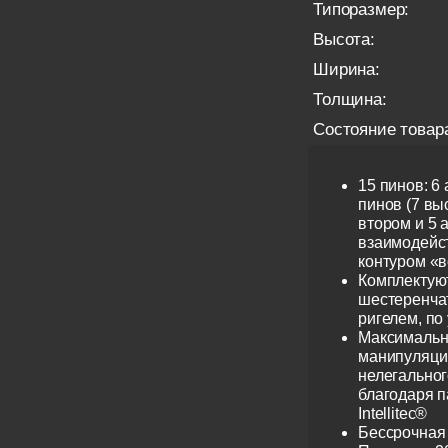
Типоразмер:
Высота:
Ширина:
Толщина:
Состояние товар
15 пинов: 6
пинов (7 выс
втором и 5 
взаимодейс
контуром «в
Комплектую
шестеренча
ригелем, по
Максимальн
манипуляци
нелегальног
благодаря 
Intellitec®
Бессрочная