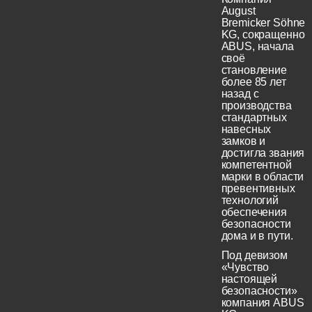
August
Bremicker Söhne
KG, сокращенно
ABUS, начала
своё
становление
более 85 лет
назад с
производства
стандартных
навесных
замков и
достигла звания
компетентной
марки в области
превентивных
технологий
обеспечения
безопасности
дома и в пути.
Под девизом
«Чувство
настоящей
безопасности»
компания ABUS