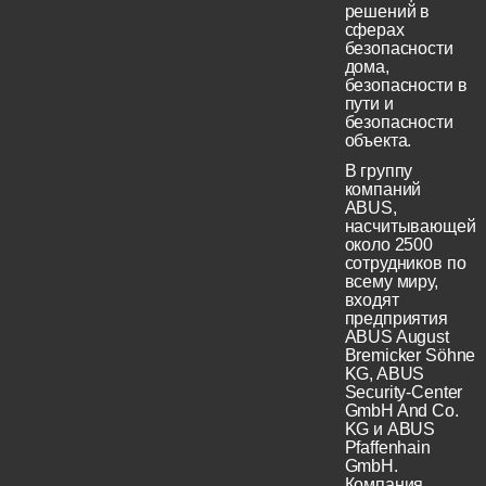
решений в
сферах
безопасности
дома,
безопасности в
пути и
безопасности
объекта.
В группу
компаний
ABUS,
насчитывающей
около 2500
сотрудников по
всему миру,
входят
предприятия
ABUS August
Bremicker Söhne
KG, ABUS
Security-Center
GmbH And Co.
KG и ABUS
Pfaffenhain
GmbH.
Компания