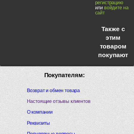
регистрацию
или
войдите на
сайт
Также с
этим
товаром
покупают
Покупателям:
Возврат и обмен товара
Настоящие отзывы клиентов
О компании
Реквизиты
Популярные вопросы