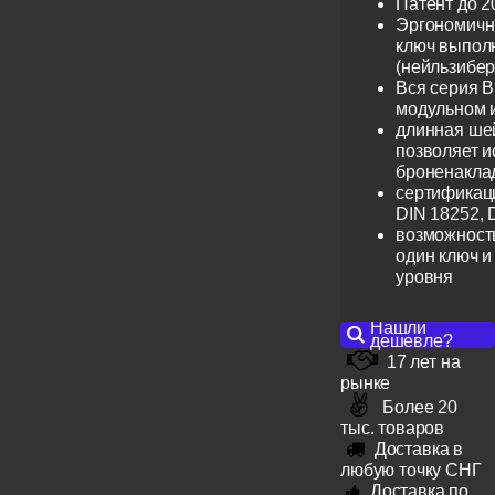
Патент до 2
Эргономичн
ключ выпол
(нейльзибер
Вся серия B
модульном 
длинная шей
позволяет и
броненакла
сертификац
DIN 18252, 
возможность
один ключ и
уровня
Нашли
дешевле?
17 лет на
рынке
Более 20
тыс. товаров
Доставка в
любую точку СНГ
Доставка по