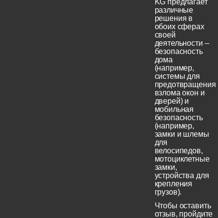
KG предлагает
различные
решения в
обоих сферах
своей
деятельности –
безопасность
дома
(например,
системы для
предотвращения
взлома окон и
дверей) и
мобильная
безопасность
(например,
замки и шлемы
для
велосипедов,
мотоциклетные
замки,
устройства для
крепления
грузов).
Чтобы оставить
отзыв, пройдите