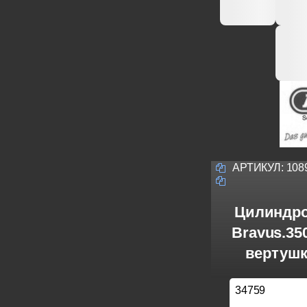
АРТИКУЛ:
108
Цилиндро
Bravus.3
вертушк
34759