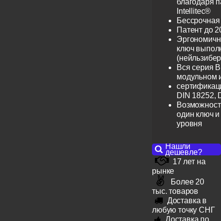
благодаря 
Intellitec®
Бессрочная
Патент до 2
Эргономичн
ключ выпол
(нейльзибер
Вся серия B
модульном 
сертификац
DIN 18252, 
Возможност
один ключ и
уровня
Нашли
дешевле?
17 лет на
рынке
Более 20
тыс. товаров
Доставка в
любую точку СНГ
Доставка по