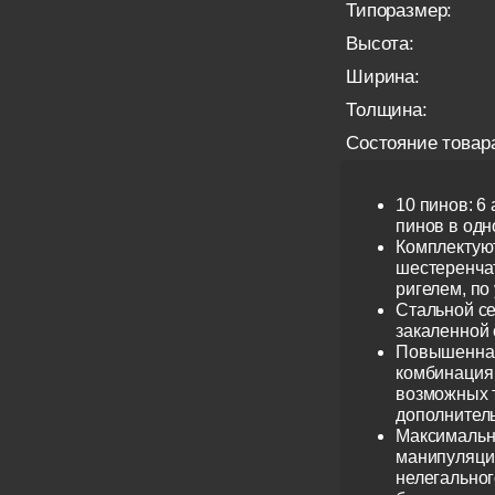
Типоразмер:
Высота:
Ширина:
Толщина:
Состояние товар
10 пинов: 6
пинов в одно
Комплектую
шестеренча
ригелем, по
Стальной се
закаленной 
Повышенная
комбинация 
возможных 
дополнител
Максимальн
манипуляци
нелегальног