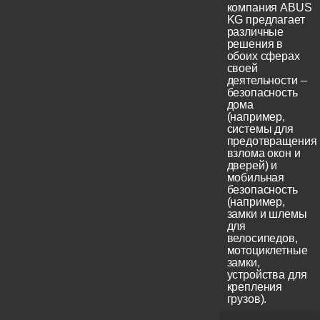
компания ABUS
KG предлагает
различные
решения в
обоих сферах
своей
деятельности –
безопасность
дома
(например,
системы для
предотвращения
взлома окон и
дверей) и
мобильная
безопасность
(например,
замки и шлемы
для
велосипедов,
мотоциклетные
замки,
устройства для
крепления
грузов).