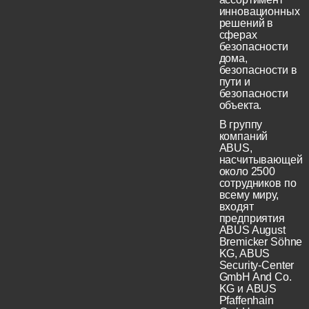
инновационных
решений в
сферах
безопасности
дома,
безопасности в
пути и
безопасности
объекта.
В группу
компаний
ABUS,
насчитывающей
около 2500
сотрудников по
всему миру,
входят
предприятия
ABUS August
Bremicker Söhne
KG, ABUS
Security-Center
GmbH And Co.
KG и ABUS
Pfaffenhain