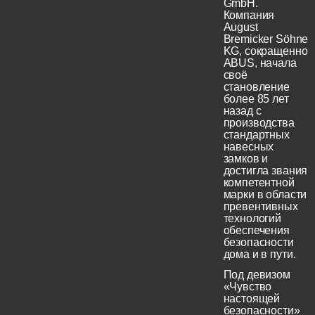
GmbH.
Компания
August
Bremicker Söhne
KG, сокращенно
ABUS, начала
своё
становление
более 85 лет
назад с
производства
стандартных
навесных
замков и
достигла звания
компетентной
марки в области
превентивных
технологий
обеспечения
безопасности
дома и в пути.
Под девизом
«Чувство
настоящей
безопасности»