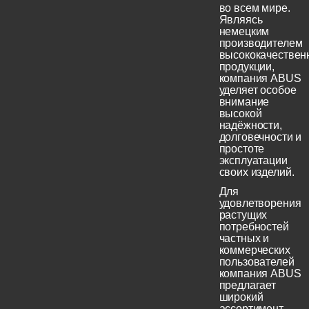
во всем мире.
Являясь
немецким
производителем
высококачествен
продукции,
компания ABUS
уделяет особое
внимание
высокой
надёжности,
долговечности и
простоте
эксплуатации
своих изделий.
Для
удовлетворения
растущих
потребностей
частных и
коммерческих
пользователей
компания ABUS
предлагает
широкий
ассортимент