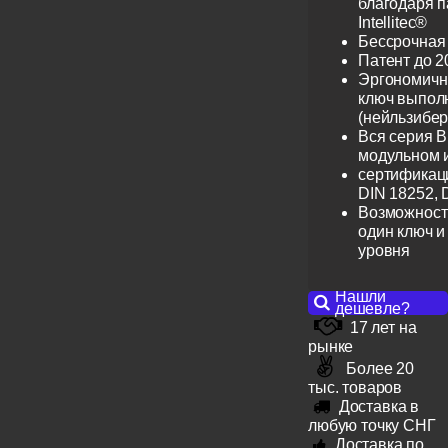
благодаря 
Intellitec®
Бессрочная
Патент до 2
Эргономичн
ключ выпол
(нейльзибер
Вся серия B
модульном 
сертификац
DIN 18252, 
Возможност
один ключ и
уровня
Нашли
дешевле?
17 лет на
рынке
Более 20
тыс. товаров
Доставка в
любую точку СНГ
Доставка по