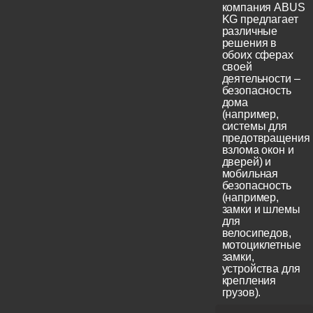
компания ABUS
KG предлагает
различные
решения в
обоих сферах
своей
деятельности –
безопасность
дома
(например,
системы для
предотвращения
взлома окон и
дверей) и
мобильная
безопасность
(например,
замки и шлемы
для
велосипедов,
мотоциклетные
замки,
устройства для
крепления
грузов).