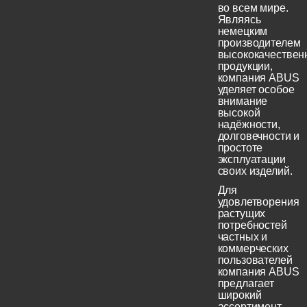
во всем мире.
Являясь
немецким
производителем
высококачествен
продукции,
компания ABUS
уделяет особое
внимание
высокой
надёжности,
долговечности и
простоте
эксплуатации
своих изделий.
Для
удовлетворения
растущих
потребностей
частных и
коммерческих
пользователей
компания ABUS
предлагает
широкий
ассортимент