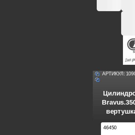
АРТИКУЛ:
109
Цилиндро
Bravus.3
вертушка
46450