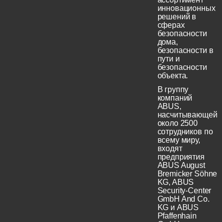
инновационных
решений в
сферах
безопасности
дома,
безопасности в
пути и
безопасности
объекта.
В группу
компаний
ABUS,
насчитывающей
около 2500
сотрудников по
всему миру,
входят
предприятия
ABUS August
Bremicker Söhne
KG, ABUS
Security-Center
GmbH And Co.
KG и ABUS
Pfaffenhain