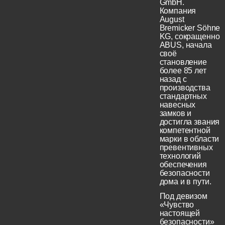
GmbH.
Компания
August
Bremicker Söhne
KG, сокращенно
ABUS, начала
своё
становление
более 85 лет
назад с
производства
стандартных
навесных
замков и
достигла звания
компетентной
марки в области
превентивных
технологий
обеспечения
безопасности
дома и в пути.
Под девизом
«Чувство
настоящей
безопасности»