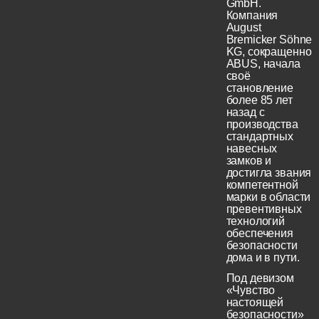
GmbH.
Компания
August
Bremicker Söhne
KG, сокращенно
ABUS, начала
своё
становление
более 85 лет
назад с
производства
стандартных
навесных
замков и
достигла звания
компетентной
марки в области
превентивных
технологий
обеспечения
безопасности
дома и в пути.
Под девизом
«Чувство
настоящей
безопасности»