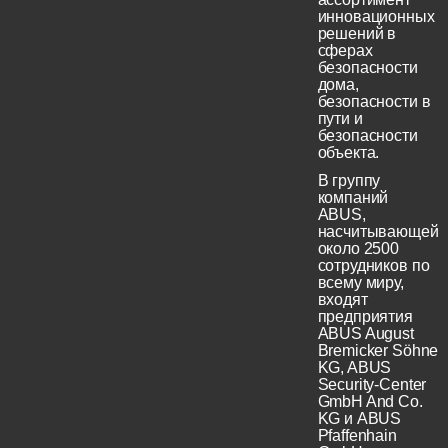
инновационных
решений в
сферах
безопасности
дома,
безопасности в
пути и
безопасности
объекта.
В группу
компаний
ABUS,
насчитывающей
около 2500
сотрудников по
всему миру,
входят
предприятия
ABUS August
Bremicker Söhne
KG, ABUS
Security-Center
GmbH And Co.
KG и ABUS
Pfaffenhain