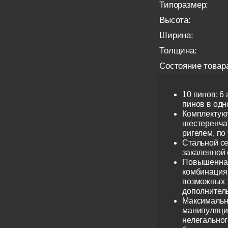
Типоразмер:
Высота:
Ширина:
Толщина:
Состояние товар
10 пинов: 6
пинов в одно
Комплектую
шестеренча
ригелем, по
Стальной се
закаленной 
Повышенная
комбинация 
возможных 
дополнител
Максимальн
манипуляци
нелегальног