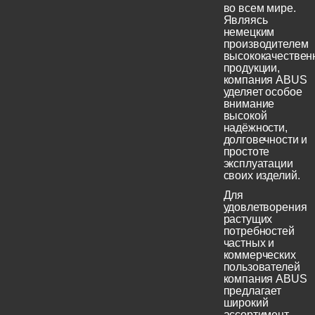
во всем мире.
Являясь
немецким
производителем
высококачествен
продукции,
компания ABUS
уделяет особое
внимание
высокой
надёжности,
долговечности и
простоте
эксплуатации
своих изделий.
Для
удовлетворения
растущих
потребностей
частных и
коммерческих
пользователей
компания ABUS
предлагает
широкий
ассортимент