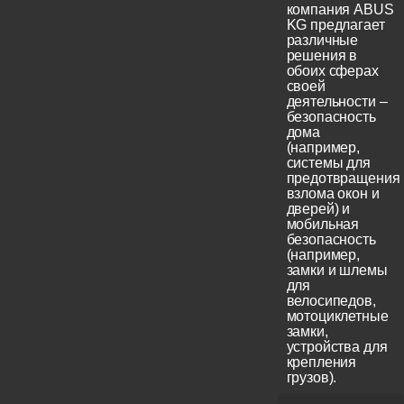
компания ABUS
KG предлагает
различные
решения в
обоих сферах
своей
деятельности –
безопасность
дома
(например,
системы для
предотвращения
взлома окон и
дверей) и
мобильная
безопасность
(например,
замки и шлемы
для
велосипедов,
мотоциклетные
замки,
устройства для
крепления
грузов).