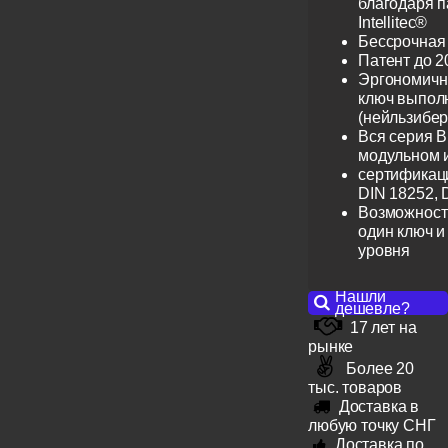
благодаря 
Intellitec®
Бессрочная
Патент до 2
Эргономичн
ключ выпол
(нейльзибер
Вся серия B
модульном 
сертификац
DIN 18252, 
Возможност
один ключ и
уровня
Нашли
дешевле?
17 лет на
рынке
Более 20
тыс. товаров
Доставка в
любую точку СНГ
Доставка по