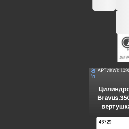
АРТИКУЛ:
109
Цилиндро
Bravus.3
вертушка
46729