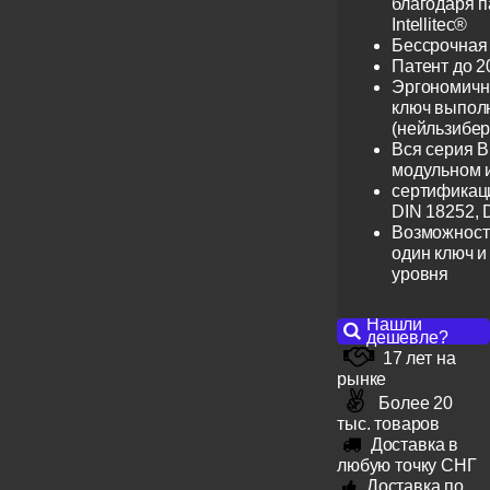
благодаря 
Intellitec®
Бессрочная
Патент до 2
Эргономичн
ключ выпол
(нейльзибер
Вся серия B
модульном 
сертификац
DIN 18252, 
Возможност
один ключ и
уровня
Нашли
дешевле?
17 лет на
рынке
Более 20
тыс. товаров
Доставка в
любую точку СНГ
Доставка по