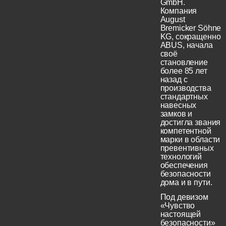
GmbH.
Компания
August
Bremicker Söhne
KG, сокращенно
ABUS, начала
своё
становление
более 85 лет
назад с
производства
стандартных
навесных
замков и
достигла звания
компетентной
марки в области
превентивных
технологий
обеспечения
безопасности
дома и в пути.
Под девизом
«Чувство
настоящей
безопасности»