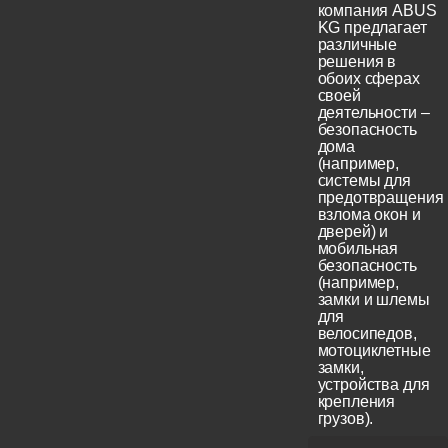
компания ABUS
KG предлагает
различные
решения в
обоих сферах
своей
деятельности –
безопасность
дома
(например,
системы для
предотвращения
взлома окон и
дверей) и
мобильная
безопасность
(например,
замки и шлемы
для
велосипедов,
мотоциклетные
замки,
устройства для
крепления
грузов).