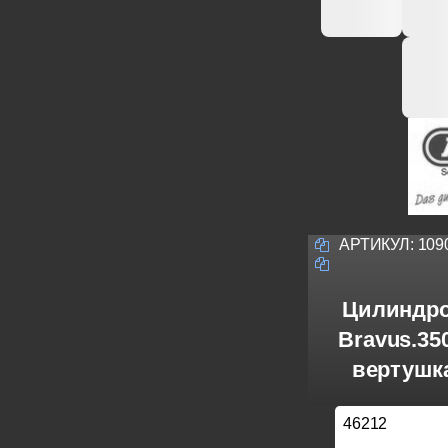
АРТИКУЛ:
109
Цилиндро
Bravus.3
вертушка
46212