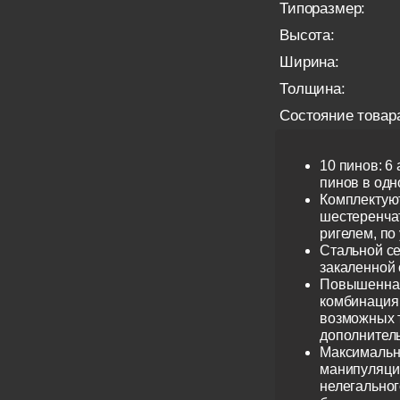
Типоразмер:
Высота:
Ширина:
Толщина:
Состояние товар
10 пинов: 6
пинов в одно
Комплектую
шестеренча
ригелем, по
Стальной се
закаленной 
Повышенная
комбинация 
возможных 
дополнител
Максимальн
манипуляци
нелегальног