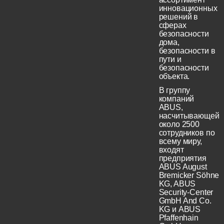
инновационных
решений в
сферах
безопасности
дома,
безопасности в
пути и
безопасности
объекта.
В группу
компаний
ABUS,
насчитывающей
около 2500
сотрудников по
всему миру,
входят
предприятия
ABUS August
Bremicker Söhne
KG, ABUS
Security-Center
GmbH And Co.
KG и ABUS
Pfaffenhain