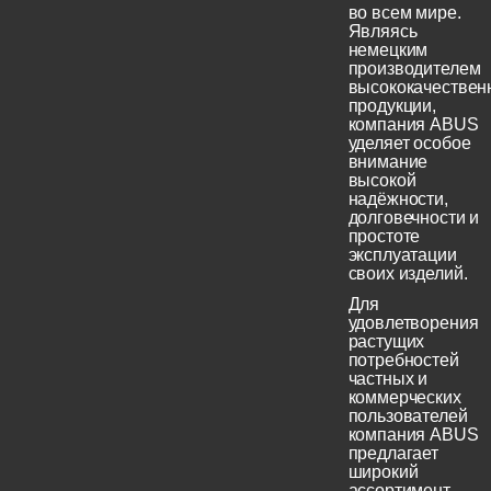
во всем мире.
Являясь
немецким
производителем
высококачествен
продукции,
компания ABUS
уделяет особое
внимание
высокой
надёжности,
долговечности и
простоте
эксплуатации
своих изделий.
Для
удовлетворения
растущих
потребностей
частных и
коммерческих
пользователей
компания ABUS
предлагает
широкий
ассортимент