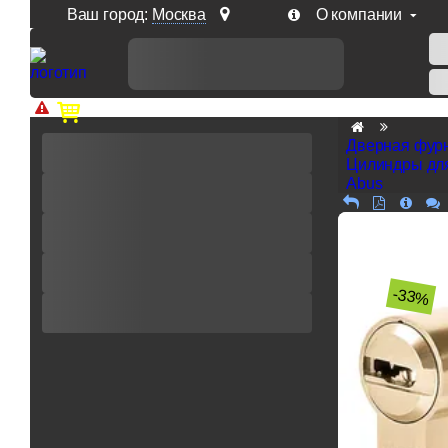
Ваш город:
Москва
О компании
Доп. скидка от цен на сайте 7% при заказе от 50 тыс. р
Дверная фур
Цилиндры дл
Abus
-33%