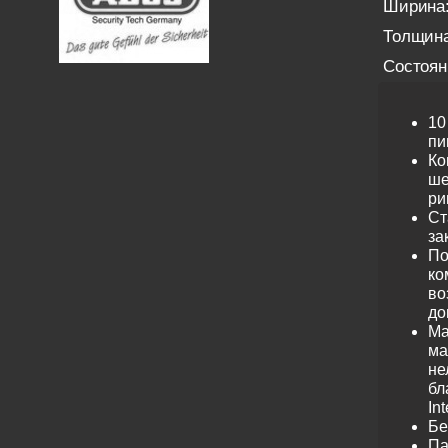
Ширина
Толщина
Состоян
10
пи
Ко
ше
ри
Ст
за
По
ко
во
до
Ма
ма
не
бл
Int
Бе
Па