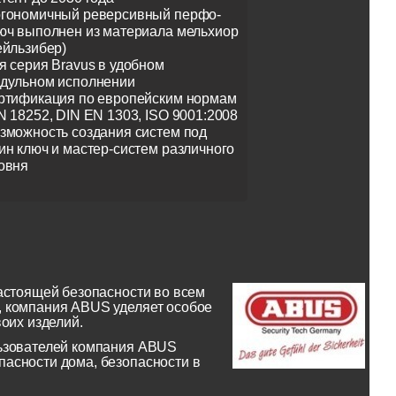
гономичный реверсивный перфо-
юч выполнен из материала мельхиор
ейльзибер)
я серия Bravus в удобном
дульном исполнении
ртификация по европейским нормам
N 18252, DIN EN 1303, ISO 9001:2008
зможность создания систем под
ин ключ и мастер-систем различного
овня
астоящей безопасности во всем
, компания ABUS уделяет особое
оих изделий.
льзователей компания ABUS
асности дома, безопасности в