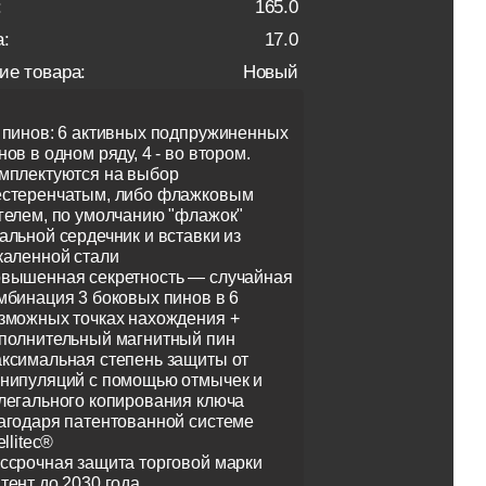
:
165.0
:
17.0
ие товара:
Новый
 пинов: 6 активных подпружиненных
нов в одном ряду, 4 - во втором.
мплектуются на выбор
стеренчатым, либо флажковым
гелем, по умолчанию "флажок"
альной сердечник и вставки из
каленной стали
вышенная секретность — случайная
мбинация 3 боковых пинов в 6
зможных точках нахождения +
полнительный магнитный пин
ксимальная степень защиты от
нипуляций с помощью отмычек и
легального копирования ключа
агодаря патентованной системе
ellitec®
ссрочная защита торговой марки
тент до 2030 года