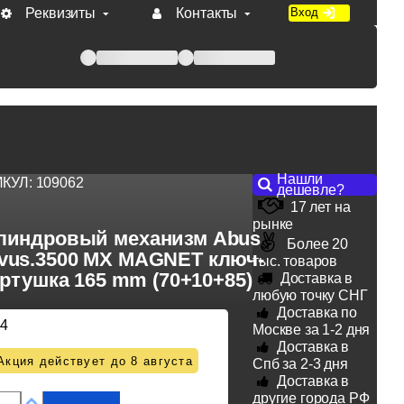
Реквизиты
Контакты
Вход
 при оплате по счету.
Нашли
ИКУЛ:
109062
дешевле?
17 лет на
рынке
линдровый механизм Abus
Более 20
vus.3500 MX MAGNET ключ-
тыс. товаров
ртушка 165 mm (70+10+85)
Доставка в
любую точку СНГ
Доставка по
44
Москве за 1-2 дня
Доставка в
Акция действует до 8 августа
Спб за 2-3 дня
Доставка в
другие города РФ