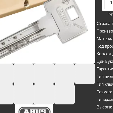
Ку
Страна 
Произво
Материа
Код про
Коллекц
Цена ука
Гаранти
Тип цил
Тип клю
Размер:
Типораз
Высота: