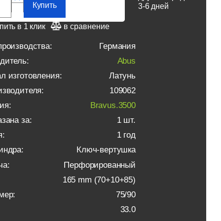
Купить
3-6 дней
пить в 1 клик
в сравнение
производства:
Германия
дитель:
Abus
л изготовления:
Латунь
изводителя:
109062
ия:
Bravus.3500
зана за:
1 шт.
я:
1 год
индра:
Ключ-вертушка
ча:
Перфорированный
165 mm (70+10+85)
мер:
75/90
33.0