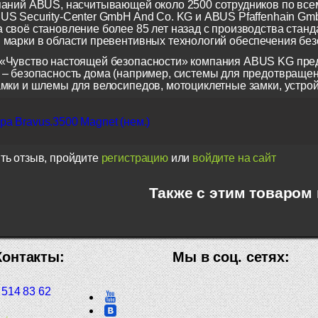
паний ABUS, насчитывающей около 2500 сотрудников по всем
US Security-Center GmbH And Co. KG и ABUS Pfaffenhain Gm
 своё становление более 85 лет назад с производства станд
 марки в области превентивных технологий обеспечения безо
«Чувство настоящей безопасности» компания ABUS KG пред
 – безопасность дома (например, системы для предотвращен
амки и шлемы для велосипедов, мотоциклетные замки, устрой
а Bravus.3500 Magnet (нем.)
ть отзыв, пройдите
регистрацию
или
войдите на сайт
Также с этим товаром
Контакты:
Мы в соц. сетях:
 514 83 62