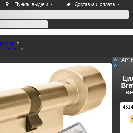
Пункты выдачи
Доставка и оплата
уб продукции Venezia, Fratelli, Tupai, Extreza, Melodia, Forme
нитура
я замков
АРТ
Ци
Bra
ве
451