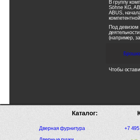
В группу ком
Söhne KG, AB
ABUS, начала
компетентной
Под девизом 
деятельности
(например, з
Брошюр
Чтобы остави
Каталог:
Дверная фурнитура
+7 495
Дверные ручки