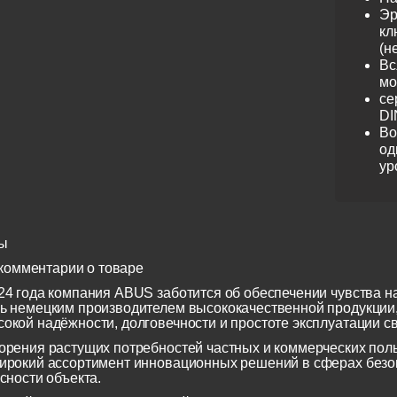
Эр
кл
(н
Вс
мо
се
DI
Во
од
ур
ы
комментарии о товаре
24 года компания ABUS заботится об обеспечении чувства н
ь немецким производителем высококачественной продукции
окой надёжности, долговечности и простоте эксплуатации св
орения растущих потребностей частных и коммерческих по
ирокий ассортимент инновационных решений в сферах безоп
сности объекта.