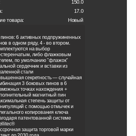
:
150.0
:
17.0
ие товара:
Новый
 пинов: 6 активных подпружиненных
нов в одном ряду, 4 - во втором.
мплектуются на выбор
стеренчатым, либо флажковым
гелем, по умолчанию "флажок"
альной сердечник и вставки из
каленной стали
вышенная секретность — случайная
мбинация 3 боковых пинов в 6
зможных точках нахождения +
полнительный магнитный пин
ксимальная степень защиты от
нипуляций с помощью отмычек и
легального копирования ключа
агодаря патентованной системе
ellitec®
ссрочная защита торговой марки
тент до 2030 года