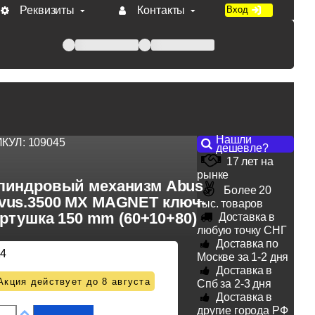
Реквизиты
Контакты
Вход
 при оплате по счету.
Нашли
ИКУЛ:
109045
дешевле?
17 лет на
рынке
линдровый механизм Abus
Более 20
vus.3500 MX MAGNET ключ-
тыс. товаров
ртушка 150 mm (60+10+80)
Доставка в
любую точку СНГ
Доставка по
14
Москве за 1-2 дня
Доставка в
Акция действует до 8 августа
Спб за 2-3 дня
Доставка в
другие города РФ