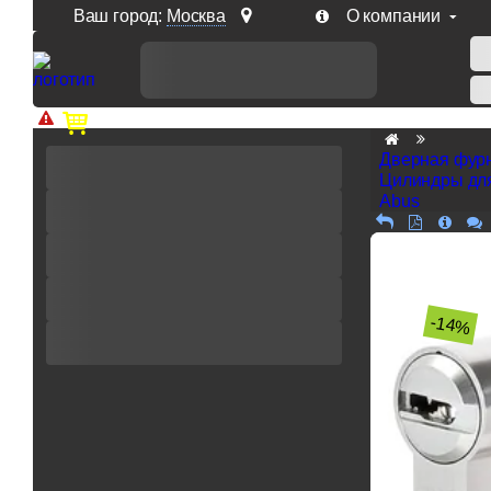
Ваш город:
Москва
О компании
Доп. скидка от цен на сайте 7% при заказе от 50 тыс. р
Дверная фур
Цилиндры дл
Abus
-14%