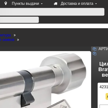
Пункты выдачи
Доставка и оплата
уб продукции Venezia, Fratelli, Tupai, Extreza, Melodia, Forme
нитура
я замков
АРТ
Ци
Bra
ве
423