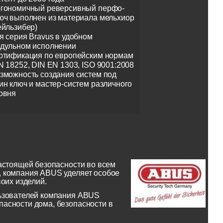
гономичный реверсивный перфо-
юч выполнен из материала мельхиор
ейльзибер)
я серия Bravus в удобном
дульном исполнении
ртификация по европейским нормам
N 18252, DIN EN 1303, ISO 9001:2008
зможность создания систем под
ин ключ и мастер-систем различного
овня
астоящей безопасности во всем
, компания ABUS уделяет особое
оих изделий.
льзователей компания ABUS
асности дома, безопасности в