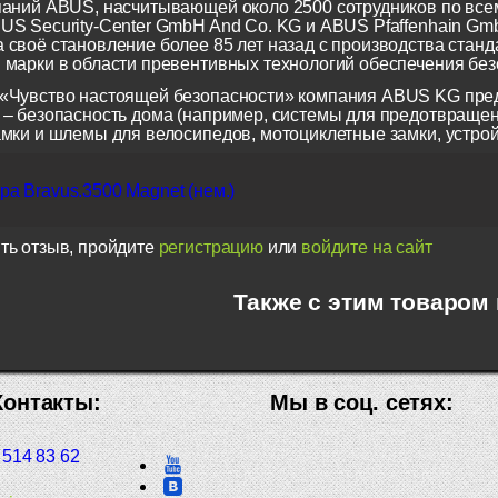
паний ABUS, насчитывающей около 2500 сотрудников по всем
US Security-Center GmbH And Co. KG и ABUS Pfaffenhain Gm
 своё становление более 85 лет назад с производства станд
 марки в области превентивных технологий обеспечения безо
«Чувство настоящей безопасности» компания ABUS KG пред
 – безопасность дома (например, системы для предотвращен
амки и шлемы для велосипедов, мотоциклетные замки, устрой
а Bravus.3500 Magnet (нем.)
ть отзыв, пройдите
регистрацию
или
войдите на сайт
Также с этим товаром
Контакты:
Мы в соц. сетях:
 514 83 62