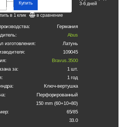
Купить
3-6 дней
пить в 1 клик
в сравнение
производства:
Германия
дитель:
Abus
л изготовления:
Латунь
изводителя:
109045
ия:
Bravus.3500
зана за:
1 шт.
я:
1 год
индра:
Ключ-вертушка
ча:
Перфорированный
150 mm (60+10+80)
мер:
65/85
33.0