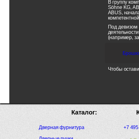
В группу ком
Söhne KG, AB
ABUS, начала
компетентной
Под девизом 
деятельности
(например, з
Брошюр
Чтобы остави
Каталог:
Дверная фурнитура
+7 495
Дверные ручки