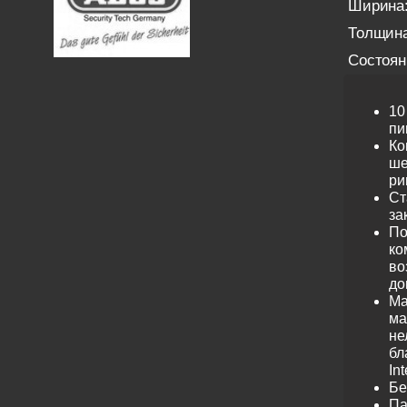
Ширина
Толщина
Состоян
10
пи
Ко
ше
ри
Ст
за
По
ко
во
до
Ма
ма
не
бл
Int
Бе
Па