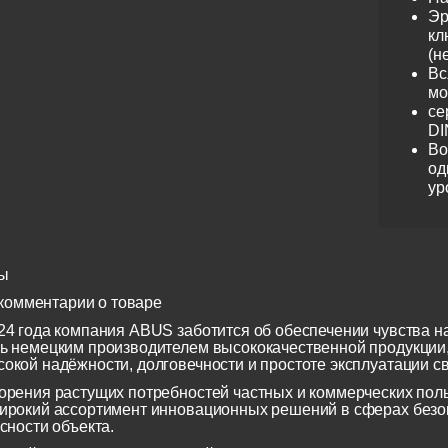
Эр
кл
(н
Вс
мо
се
DI
Во
од
ур
ы
комментарии о товаре
24 года компания ABUS заботится об обеспечении чувства н
ь немецким производителем высококачественной продукции
окой надёжности, долговечности и простоте эксплуатации св
орения растущих потребностей частных и коммерческих по
ирокий ассортимент инновационных решений в сферах безоп
сности объекта.