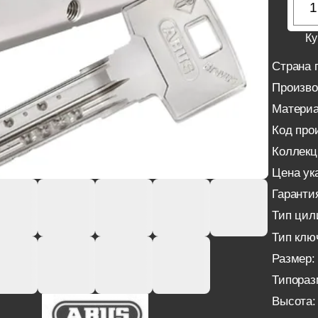
Ку
Страна 
Произво
Материа
Код про
Коллекц
Цена ука
Гаранти
Тип цил
Тип клю
Размер:
Типораз
Высота: