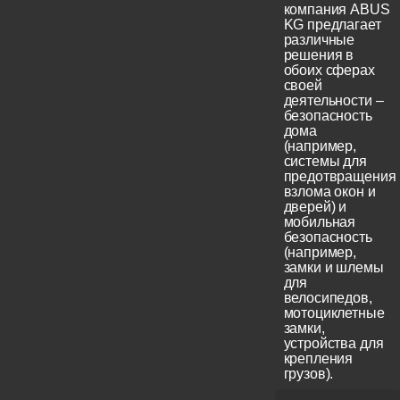
компания ABUS
KG предлагает
различные
решения в
обоих сферах
своей
деятельности –
безопасность
дома
(например,
системы для
предотвращения
взлома окон и
дверей) и
мобильная
безопасность
(например,
замки и шлемы
для
велосипедов,
мотоциклетные
замки,
устройства для
крепления
грузов).