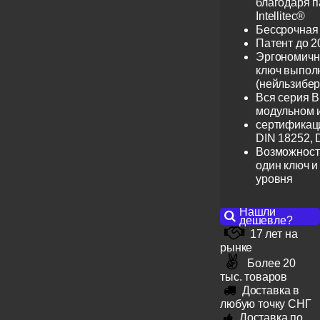
благодаря 
Intellitec®
Бессрочная
Патент до 2
Эргономичн
ключ выпол
(нейльзибер
Вся серия B
модульном 
сертификац
DIN 18252, 
Возможност
один ключ и
уровня
Нашли
дешевле?
17 лет на
рынке
Более 20
тыс. товаров
Доставка в
любую точку СНГ
Доставка по