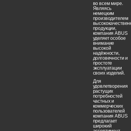
во всем мире.
Являясь
немецким
производителем
высококачествен
продукции,
компания ABUS
уделяет особое
внимание
высокой
надёжности,
долговечности и
простоте
эксплуатации
своих изделий.
Для
удовлетворения
растущих
потребностей
частных и
коммерческих
пользователей
компания ABUS
предлагает
широкий
ассортимент