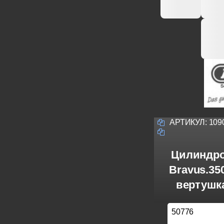
АРТИКУЛ:
109
Цилиндро
Bravus.3
вертушка
50776