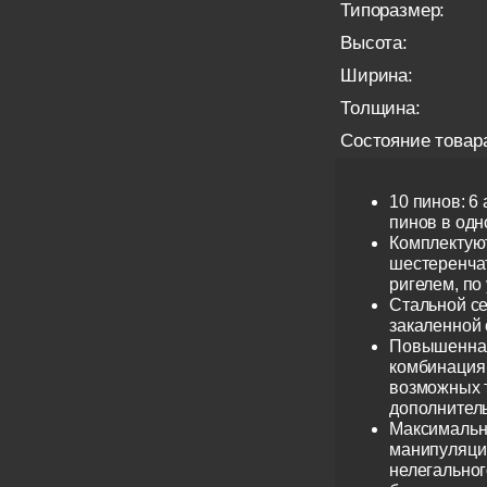
Типоразмер:
Высота:
Ширина:
Толщина:
Состояние товар
10 пинов: 6
пинов в одно
Комплектую
шестеренча
ригелем, по
Стальной се
закаленной 
Повышенная
комбинация 
возможных 
дополнител
Максимальн
манипуляци
нелегальног