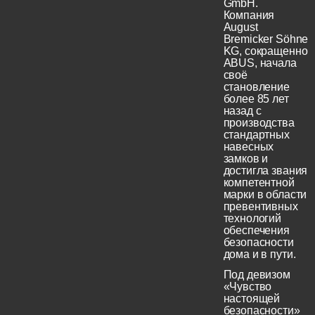
GmbH.
Компания
August
Bremicker Söhne
KG, сокращенно
ABUS, начала
своё
становление
более 85 лет
назад с
производства
стандартных
навесных
замков и
достигла звания
компетентной
марки в области
превентивных
технологий
обеспечения
безопасности
дома и в пути.
Под девизом
«Чувство
настоящей
безопасности»