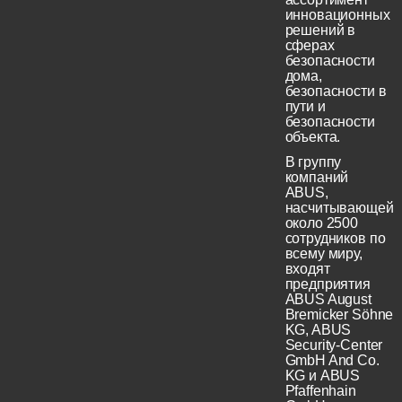
инновационных
решений в
сферах
безопасности
дома,
безопасности в
пути и
безопасности
объекта.
В группу
компаний
ABUS,
насчитывающей
около 2500
сотрудников по
всему миру,
входят
предприятия
ABUS August
Bremicker Söhne
KG, ABUS
Security-Center
GmbH And Co.
KG и ABUS
Pfaffenhain