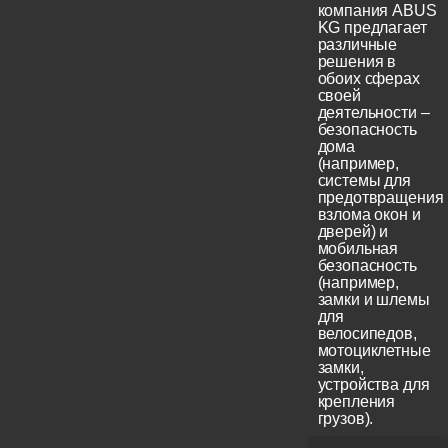
компания ABUS
KG предлагает
различные
решения в
обоих сферах
своей
деятельности –
безопасность
дома
(например,
системы для
предотвращения
взлома окон и
дверей) и
мобильная
безопасность
(например,
замки и шлемы
для
велосипедов,
мотоциклетные
замки,
устройства для
крепления
грузов).