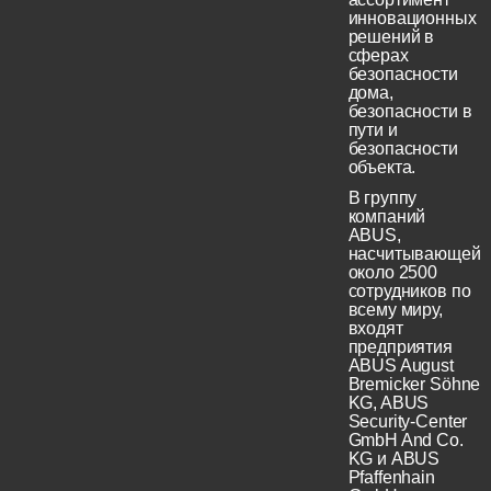
инновационных
решений в
сферах
безопасности
дома,
безопасности в
пути и
безопасности
объекта.
В группу
компаний
ABUS,
насчитывающей
около 2500
сотрудников по
всему миру,
входят
предприятия
ABUS August
Bremicker Söhne
KG, ABUS
Security-Center
GmbH And Co.
KG и ABUS
Pfaffenhain