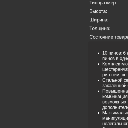
Типоразмер:
Высота:
Ширина:
Толщина:
Состояние товар
10 пинов: 6
пинов в одно
Комплектую
шестеренча
ригелем, по
Стальной се
закаленной 
Повышенная
комбинация 
возможных 
дополнител
Максимальн
манипуляци
нелегальног