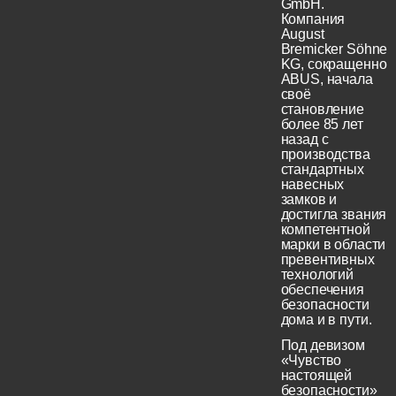
GmbH.
Компания
August
Bremicker Söhne
KG, сокращенно
ABUS, начала
своё
становление
более 85 лет
назад с
производства
стандартных
навесных
замков и
достигла звания
компетентной
марки в области
превентивных
технологий
обеспечения
безопасности
дома и в пути.
Под девизом
«Чувство
настоящей
безопасности»