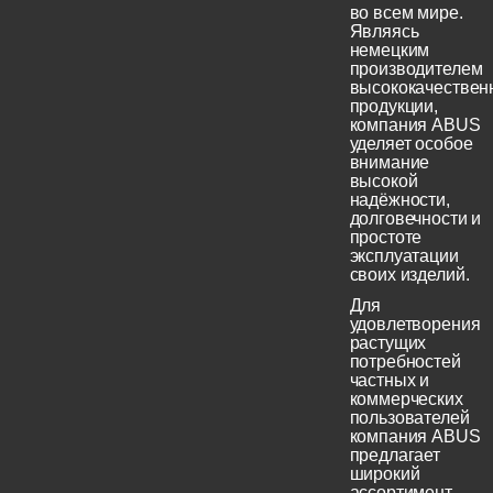
во всем мире.
Являясь
немецким
производителем
высококачествен
продукции,
компания ABUS
уделяет особое
внимание
высокой
надёжности,
долговечности и
простоте
эксплуатации
своих изделий.
Для
удовлетворения
растущих
потребностей
частных и
коммерческих
пользователей
компания ABUS
предлагает
широкий
ассортимент