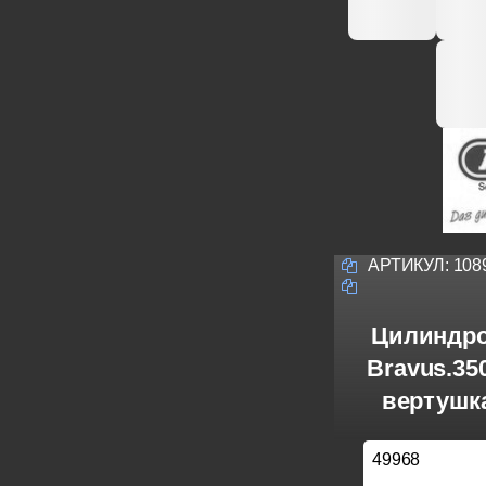
АРТИКУЛ:
108
Цилиндро
Bravus.3
вертушка
49968