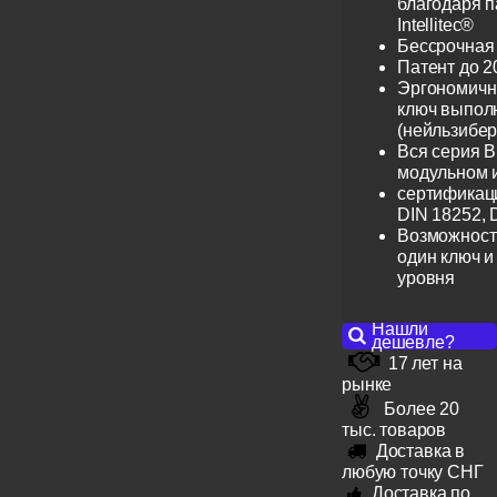
благодаря 
Intellitec®
Бессрочная
Патент до 2
Эргономичн
ключ выпол
(нейльзибер
Вся серия B
модульном 
сертификац
DIN 18252, 
Возможност
один ключ и
уровня
Нашли
дешевле?
17 лет на
рынке
Более 20
тыс. товаров
Доставка в
любую точку СНГ
Доставка по