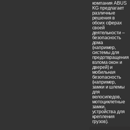
компания ABUS
KG предлагает
различные
решения в
обоих сферах
своей
деятельности –
безопасность
дома
(например,
системы для
предотвращения
взлома окон и
дверей) и
мобильная
безопасность
(например,
замки и шлемы
для
велосипедов,
мотоциклетные
замки,
устройства для
крепления
грузов).