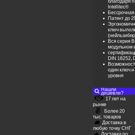
благодаря 
Intellitec®
Бессрочная
Патент до 2
Эргономичн
ключ выпол
(нейльзибер
Вся серия B
модульном 
сертификац
DIN 18252, 
Возможност
один ключ и
уровня
Нашли
дешевле?
17 лет на
рынке
Более 20
тыс. товаров
Доставка в
любую точку СНГ
Доставка по