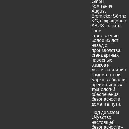
GmbH.
Компания
August
Bremicker Söhne
KG, сокращенно
ABUS, начала
своё
становление
более 85 лет
назад с
производства
стандартных
навесных
замков и
достигла звания
компетентной
марки в области
превентивных
технологий
обеспечения
безопасности
дома и в пути.
Под девизом
«Чувство
настоящей
безопасности»