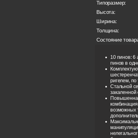
Типоразмер:
Высота:
Ширина:
Толщина:
Состояние товар
10 пинов: 6
пинов в одно
Комплектую
шестеренча
ригелем, по
Стальной се
закаленной 
Повышенная
комбинация 
возможных 
дополнител
Максимальн
манипуляци
нелегальног