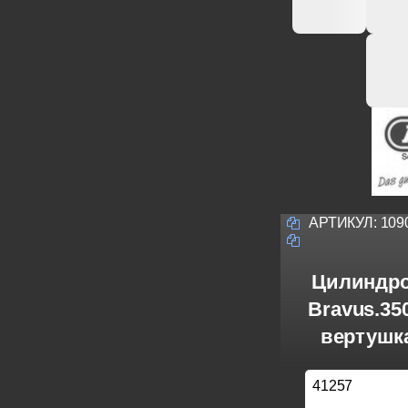
АРТИКУЛ:
109
Цилиндро
Bravus.3
вертушка
41257