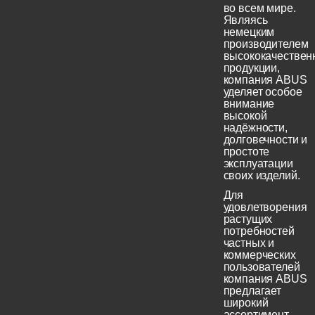
во всем мире.
Являясь
немецким
производителем
высококачествен
продукции,
компания ABUS
уделяет особое
внимание
высокой
надёжности,
долговечности и
простоте
эксплуатации
своих изделий.
Для
удовлетворения
растущих
потребностей
частных и
коммерческих
пользователей
компания ABUS
предлагает
широкий
ассортимент