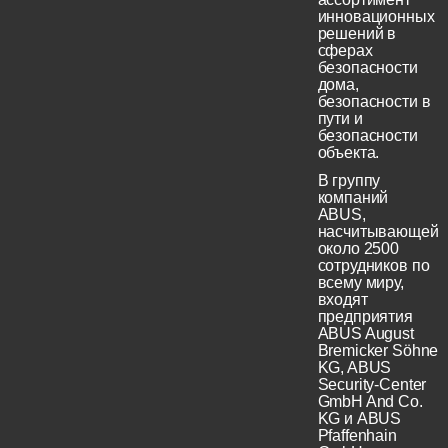
инновационных
решений в
сферах
безопасности
дома,
безопасности в
пути и
безопасности
объекта.
В группу
компаний
ABUS,
насчитывающей
около 2500
сотрудников по
всему миру,
входят
предприятия
ABUS August
Bremicker Söhne
KG, ABUS
Security-Center
GmbH And Co.
KG и ABUS
Pfaffenhain