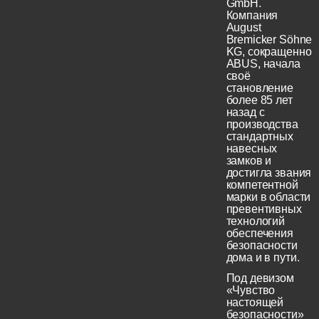
GmbH.
Компания
August
Bremicker Söhne
KG, сокращенно
ABUS, начала
своё
становление
более 85 лет
назад с
производства
стандартных
навесных
замков и
достигла звания
компетентной
марки в области
превентивных
технологий
обеспечения
безопасности
дома и в пути.
Под девизом
«Чувство
настоящей
безопасности»