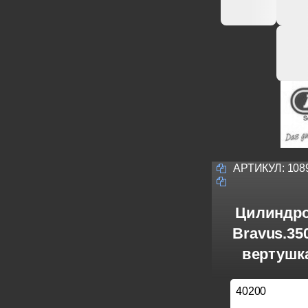
АРТИКУЛ:
108
Цилиндро
Bravus.3
вертушка
40200