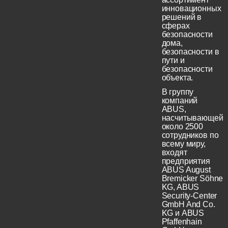
инновационных
решений в
сферах
безопасности
дома,
безопасности в
пути и
безопасности
объекта.
В группу
компаний
ABUS,
насчитывающей
около 2500
сотрудников по
всему миру,
входят
предприятия
ABUS August
Bremicker Söhne
KG, ABUS
Security-Center
GmbH And Co.
KG и ABUS
Pfaffenhain