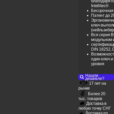
благодаря 
Intellitec®
Бессрочная
Патент до 2
Эргономичн
ключ выпол
(нейльзибер
Вся серия B
модульном 
сертификац
DIN 18252, 
Возможност
один ключ и
уровня
Нашли
дешевле?
17 лет на
рынке
Более 20
тыс. товаров
Доставка в
любую точку СНГ
Доставка по