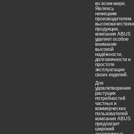
во всем мире.
Являясь
немецким
производителем
высококачествен
продукции,
компания ABUS
уделяет особое
внимание
высокой
надёжности,
долговечности и
простоте
эксплуатации
своих изделий.
Для
удовлетворения
растущих
потребностей
частных и
коммерческих
пользователей
компания ABUS
предлагает
широкий
ассортимент