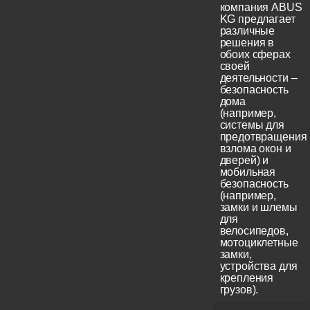
компания ABUS
KG предлагает
различные
решения в
обоих сферах
своей
деятельности –
безопасность
дома
(например,
системы для
предотвращения
взлома окон и
дверей) и
мобильная
безопасность
(например,
замки и шлемы
для
велосипедов,
мотоциклетные
замки,
устройства для
крепления
грузов).