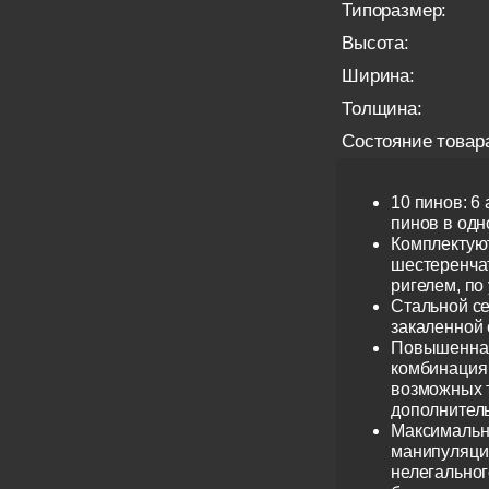
Типоразмер:
Высота:
Ширина:
Толщина:
Состояние товар
10 пинов: 6
пинов в одно
Комплектую
шестеренча
ригелем, по
Стальной се
закаленной 
Повышенная
комбинация 
возможных 
дополнител
Максимальн
манипуляци
нелегальног