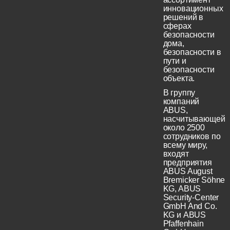
инновационных
решений в
сферах
безопасности
дома,
безопасности в
пути и
безопасности
объекта.
В группу
компаний
ABUS,
насчитывающей
около 2500
сотрудников по
всему миру,
входят
предприятия
ABUS August
Bremicker Söhne
KG, ABUS
Security-Center
GmbH And Co.
KG и ABUS
Pfaffenhain