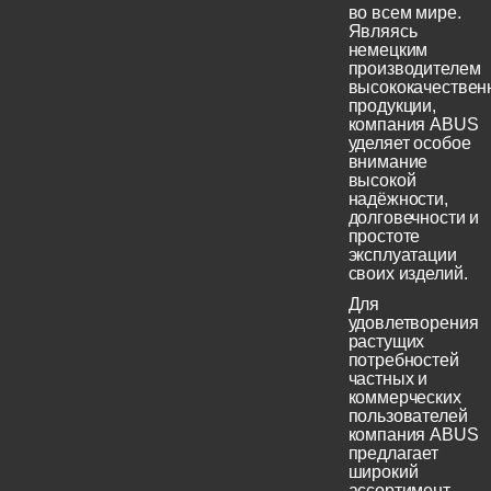
во всем мире.
Являясь
немецким
производителем
высококачествен
продукции,
компания ABUS
уделяет особое
внимание
высокой
надёжности,
долговечности и
простоте
эксплуатации
своих изделий.
Для
удовлетворения
растущих
потребностей
частных и
коммерческих
пользователей
компания ABUS
предлагает
широкий
ассортимент