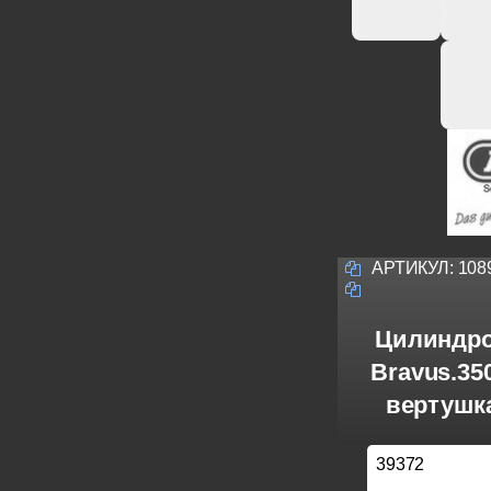
АРТИКУЛ:
108
Цилиндро
Bravus.3
вертушка
39372