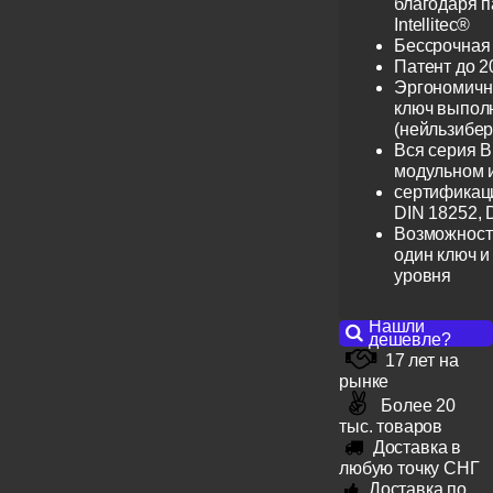
благодаря 
Intellitec®
Бессрочная
Патент до 2
Эргономичн
ключ выпол
(нейльзибер
Вся серия B
модульном 
сертификац
DIN 18252, 
Возможност
один ключ и
уровня
Нашли
дешевле?
17 лет на
рынке
Более 20
тыс. товаров
Доставка в
любую точку СНГ
Доставка по