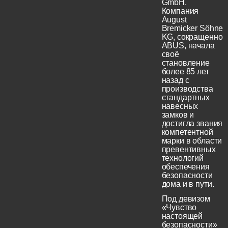
GmbH.
Компания
August
Bremicker Söhne
KG, сокращенно
ABUS, начала
своё
становление
более 85 лет
назад с
производства
стандартных
навесных
замков и
достигла звания
компетентной
марки в области
превентивных
технологий
обеспечения
безопасности
дома и в пути.
Под девизом
«Чувство
настоящей
безопасности»