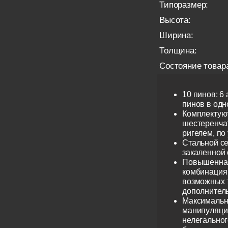
Типоразмер:
Высота:
Ширина:
Толщина:
Состояние товар
10 пинов: 6
пинов в одно
Комплектую
шестеренча
ригелем, по
Стальной се
закаленной 
Повышенная
комбинация 
возможных 
дополнител
Максимальн
манипуляци
нелегальног