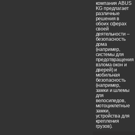
компания ABUS
KG предлагает
различные
решения в
обоих сферах
своей
деятельности –
безопасность
дома
(например,
системы для
предотвращения
взлома окон и
дверей) и
мобильная
безопасность
(например,
замки и шлемы
для
велосипедов,
мотоциклетные
замки,
устройства для
крепления
грузов).