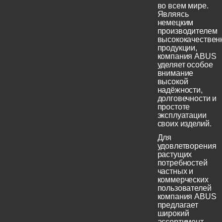
во всем мире.
Являясь
немецким
производителем
высококачествен
продукции,
компания ABUS
уделяет особое
внимание
высокой
надёжности,
долговечности и
простоте
эксплуатации
своих изделий.
Для
удовлетворения
растущих
потребностей
частных и
коммерческих
пользователей
компания ABUS
предлагает
широкий
ассортимент