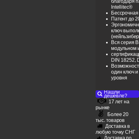
благодаря 
Intellitec®
Бессрочная
Патент до 2
Эргономичн
ключ выпол
(нейльзибер
Вся серия B
модульном 
сертификац
DIN 18252, 
Возможност
один ключ и
уровня
Нашли
дешевле?
17 лет на
рынке
Более 20
тыс. товаров
Доставка в
любую точку СНГ
Доставка по