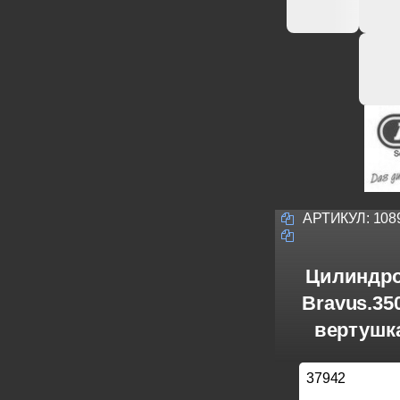
АРТИКУЛ:
108
Цилиндро
Bravus.3
вертушка
37942