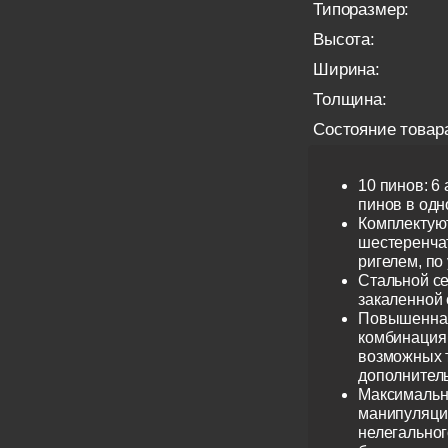
Типоразмер:
Высота:
Ширина:
Толщина:
Состояние товар
10 пинов: 6
пинов в одно
Комплектую
шестеренча
ригелем, по
Стальной се
закаленной 
Повышенная
комбинация 
возможных 
дополнител
Максимальн
манипуляци
нелегальног