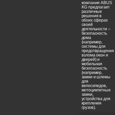
компания ABUS
KG предлагает
различные
решения в
обоих сферах
своей
деятельности –
безопасность
дома
(например,
системы для
предотвращения
взлома окон и
дверей) и
мобильная
безопасность
(например,
замки и шлемы
для
велосипедов,
мотоциклетные
замки,
устройства для
крепления
грузов).