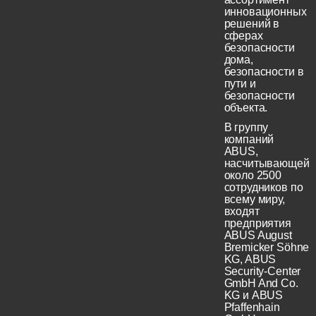
инновационных
решений в
сферах
безопасности
дома,
безопасности в
пути и
безопасности
объекта.
В группу
компаний
ABUS,
насчитывающей
около 2500
сотрудников по
всему миру,
входят
предприятия
ABUS August
Bremicker Söhne
KG, ABUS
Security-Center
GmbH And Co.
KG и ABUS
Pfaffenhain