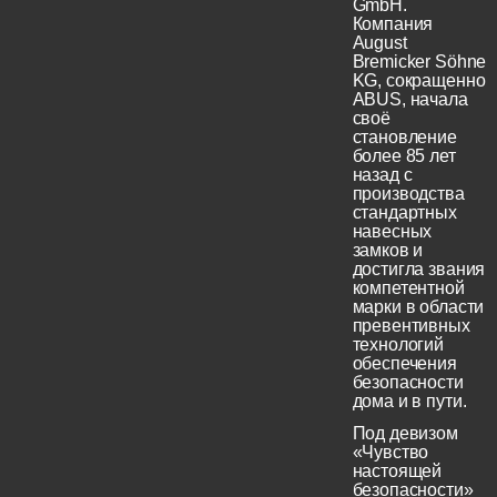
GmbH.
Компания
August
Bremicker Söhne
KG, сокращенно
ABUS, начала
своё
становление
более 85 лет
назад с
производства
стандартных
навесных
замков и
достигла звания
компетентной
марки в области
превентивных
технологий
обеспечения
безопасности
дома и в пути.
Под девизом
«Чувство
настоящей
безопасности»