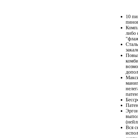
10 пи
пинов
Компл
либо 
"фла
Сталь
закал
Повыш
комби
возмо
допо
Макси
мани
нелег
патен
Бесср
Патен
Эрго
выпол
(нейл
Вся с
испо