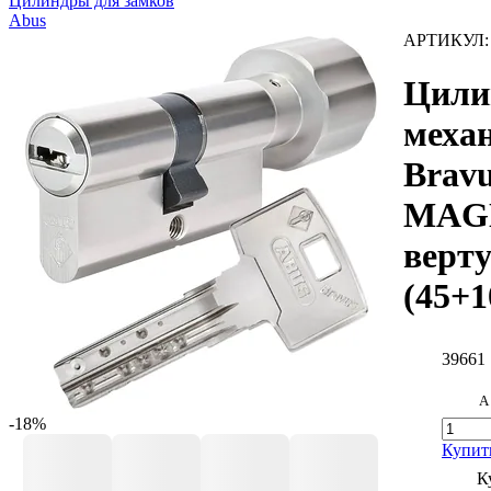
Цилиндры для замков
Abus
АРТИКУЛ
Цили
меха
Brav
MAGN
верт
(45+1
39661
А
-18%
Купит
К