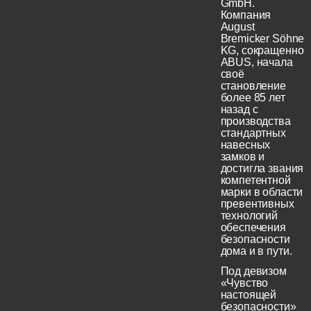
GmbH.
Компания
August
Bremicker Söhne
KG, сокращенно
ABUS, начала
своё
становление
более 85 лет
назад с
производства
стандартных
навесных
замков и
достигла звания
компетентной
марки в области
превентивных
технологий
обеспечения
безопасности
дома и в пути.
Под девизом
«Чувство
настоящей
безопасности»