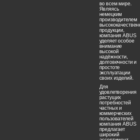
во всем мире.
Являясь
немецким
производителем
высококачествен
продукции,
компания ABUS
уделяет особое
внимание
высокой
надёжности,
долговечности и
простоте
эксплуатации
своих изделий.
Для
удовлетворения
растущих
потребностей
частных и
коммерческих
пользователей
компания ABUS
предлагает
широкий
ассортимент