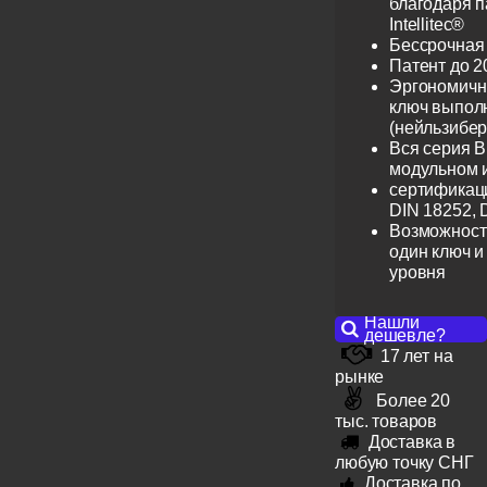
благодаря 
Intellitec®
Бессрочная
Патент до 2
Эргономичн
ключ выпол
(нейльзибер
Вся серия B
модульном 
сертификац
DIN 18252, 
Возможност
один ключ и
уровня
Нашли
дешевле?
17 лет на
рынке
Более 20
тыс. товаров
Доставка в
любую точку СНГ
Доставка по