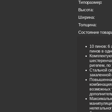
Типоразмер:
Высота:
Ширина:
Толщина:
Состояние товар
10 пинов: 6
пинов в одно
Комплектую
шестеренча
ригелем, по
Стальной се
закаленной 
Повышенная
комбинация 
возможных 
дополнител
Максимальн
манипуляци
нелегальног