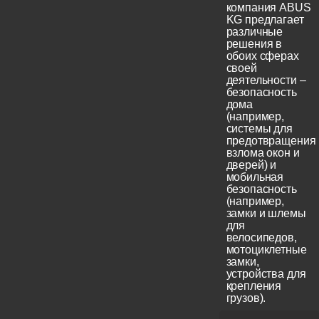
компания ABUS
KG предлагает
различные
решения в
обоих сферах
своей
деятельности –
безопасность
дома
(например,
системы для
предотвращения
взлома окон и
дверей) и
мобильная
безопасность
(например,
замки и шлемы
для
велосипедов,
мотоциклетные
замки,
устройства для
крепления
грузов).