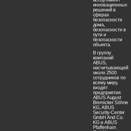
инновационных
решений в
сферах
безопасности
дома,
безопасности в
пути и
безопасности
объекта.
В группу
компаний
ABUS,
насчитывающей
около 2500
сотрудников по
всему миру,
входят
предприятия
ABUS August
Bremicker Söhne
KG, ABUS
Security-Center
GmbH And Co.
KG и ABUS
Pfaffenhain