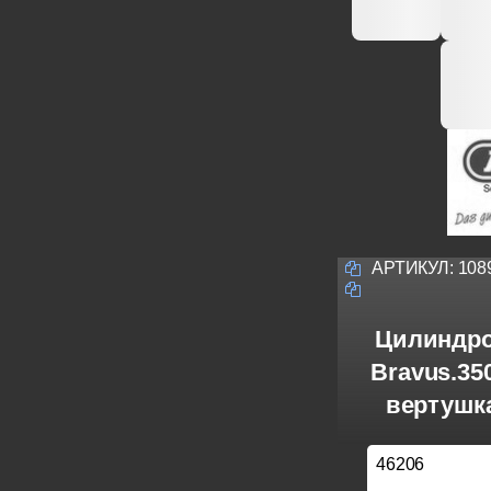
АРТИКУЛ:
108
Цилиндро
Bravus.3
вертушка
46206