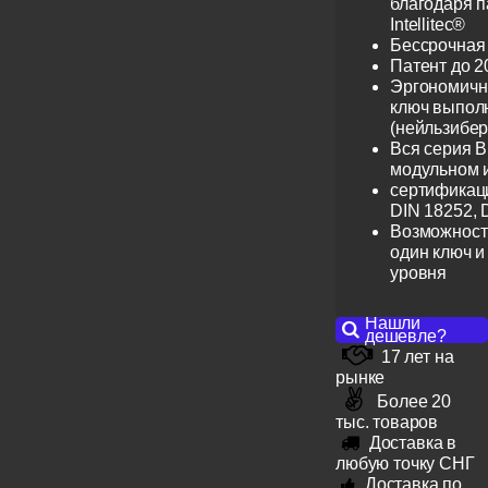
благодаря 
Intellitec®
Бессрочная
Патент до 2
Эргономичн
ключ выпол
(нейльзибер
Вся серия B
модульном 
сертификац
DIN 18252, 
Возможност
один ключ и
уровня
Нашли
дешевле?
17 лет на
рынке
Более 20
тыс. товаров
Доставка в
любую точку СНГ
Доставка по