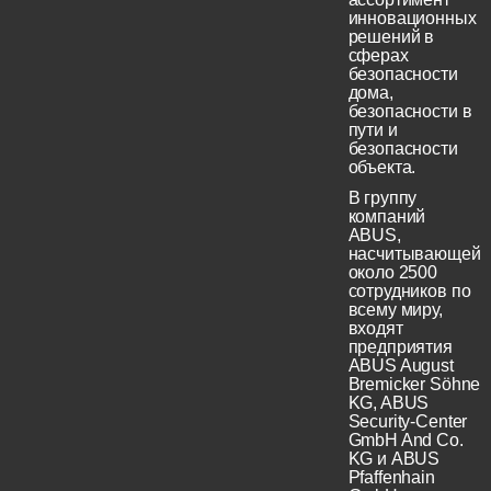
инновационных
решений в
сферах
безопасности
дома,
безопасности в
пути и
безопасности
объекта.
В группу
компаний
ABUS,
насчитывающей
около 2500
сотрудников по
всему миру,
входят
предприятия
ABUS August
Bremicker Söhne
KG, ABUS
Security-Center
GmbH And Co.
KG и ABUS
Pfaffenhain