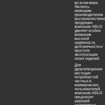
во всем мире.
Являясь
немецким
производителем
высококачествен
продукции,
компания ABUS
уделяет особое
внимание
высокой
надёжности,
долговечности и
простоте
эксплуатации
своих изделий.
Для
удовлетворения
растущих
потребностей
частных и
коммерческих
пользователей
компания ABUS
предлагает
широкий
ассортимент