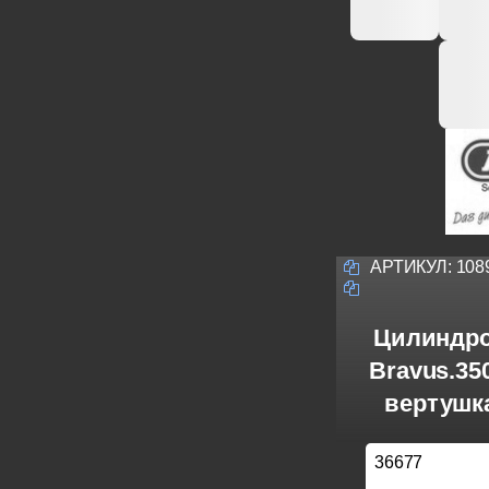
АРТИКУЛ:
108
Цилиндро
Bravus.3
вертушка
36677