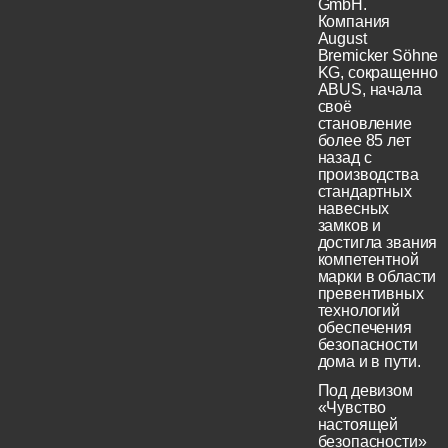
GmbH.
Компания
August
Bremicker Söhne
KG, сокращенно
ABUS, начала
своё
становление
более 85 лет
назад с
производства
стандартных
навесных
замков и
достигла звания
компетентной
марки в области
превентивных
технологий
обеспечения
безопасности
дома и в пути.
Под девизом
«Чувство
настоящей
безопасности»