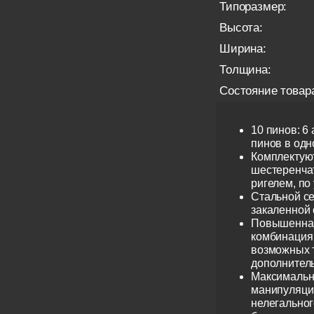
Типоразмер:
Высота:
Ширина:
Толщина:
Состояние товар
10 пинов: 6
пинов в одно
Комплектую
шестеренча
ригелем, по
Стальной се
закаленной 
Повышенная
комбинация 
возможных 
дополнител
Максимальн
манипуляци
нелегальног