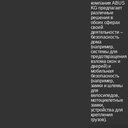
компания ABUS
KG предлагает
различные
решения в
обоих сферах
своей
деятельности –
безопасность
дома
(например,
системы для
предотвращения
взлома окон и
дверей) и
мобильная
безопасность
(например,
замки и шлемы
для
велосипедов,
мотоциклетные
замки,
устройства для
крепления
грузов).