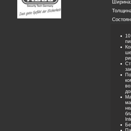
Ширина
Толщина
Состоян
10
пи
Ко
ше
ри
Ст
за
По
ко
во
до
Ма
ма
не
бл
Int
Бе
Па