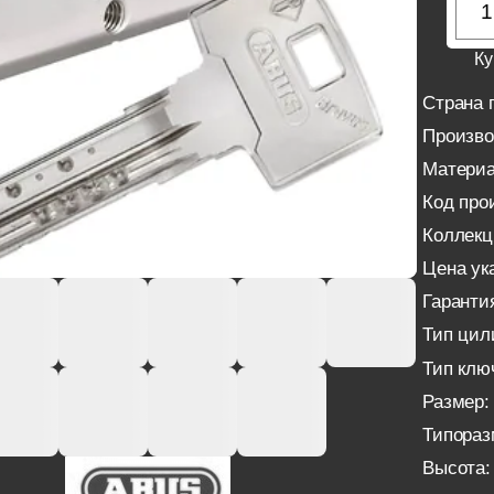
Ку
Страна 
Произво
Материа
Код про
Коллекц
Цена ука
Гаранти
Тип цил
Тип клю
Размер:
Типораз
Высота: