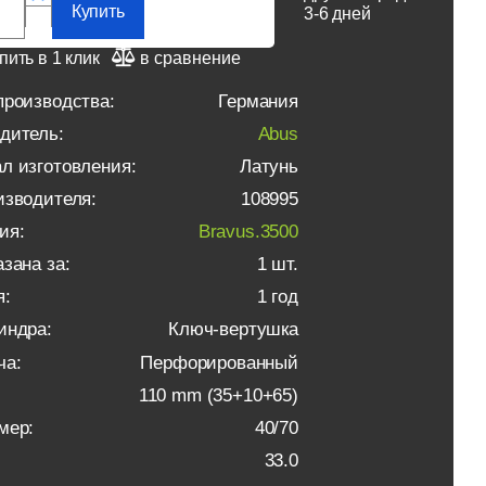
Купить
3-6 дней
пить в 1 клик
в сравнение
производства:
Германия
дитель:
Abus
л изготовления:
Латунь
изводителя:
108995
ия:
Bravus.3500
зана за:
1 шт.
я:
1 год
индра:
Ключ-вертушка
ча:
Перфорированный
110 mm (35+10+65)
мер:
40/70
33.0