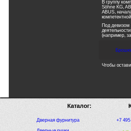
В группу ком
Söhne KG, AB
ABUS, начала
компетентной
Под девизом 
деятельности
(например, з
Брошюр
Чтобы остави
Каталог:
Дверная фурнитура
+7 495
Дверные ручки