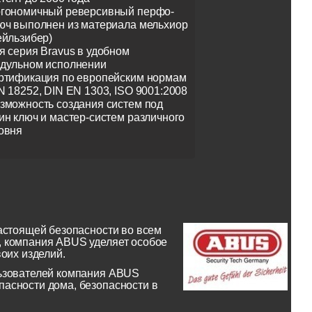
гономичный реверсивный перфо-
юч выполнен из материала мельхиор
ейльзибер)
я серия Bravus в удобном
дульном исполнении
ртификация по европейским нормам
N 18252, DIN EN 1303, ISO 9001:2008
зможность создания систем под
ин ключ и мастер-систем различного
овня
астоящей безопасности во всем
, компания ABUS уделяет особое
оих изделий.
льзователей компания ABUS
асности дома, безопасности в