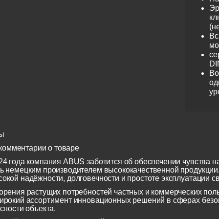
Эр
кл
(н
Вс
мо
се
DI
Во
од
ур
ы
комментарии о товаре
24 года компания ABUS заботится об обеспечении чувства н
ь немецким производителем высококачественной продукции
окой надёжности, долговечности и простоте эксплуатации св
орения растущих потребностей частных и коммерческих по
ирокий ассортимент инновационных решений в сферах безоп
сности объекта.