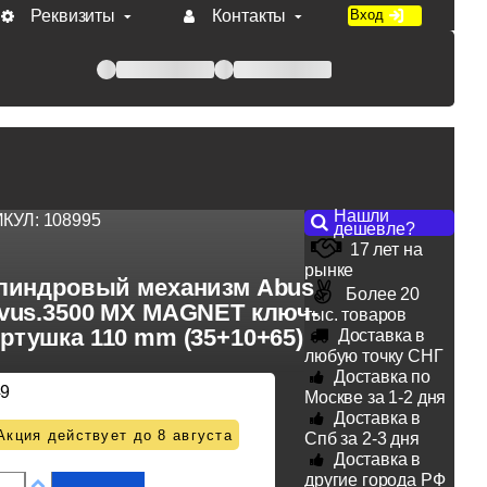
Реквизиты
Контакты
Вход
 при оплате по счету.
Нашли
ИКУЛ:
108995
дешевле?
17 лет на
рынке
линдровый механизм Abus
Более 20
vus.3500 MX MAGNET ключ-
тыс. товаров
ртушка 110 mm (35+10+65)
Доставка в
любую точку СНГ
Доставка по
49
Москве за 1-2 дня
Доставка в
Акция действует до 8 августа
Спб за 2-3 дня
Доставка в
другие города РФ