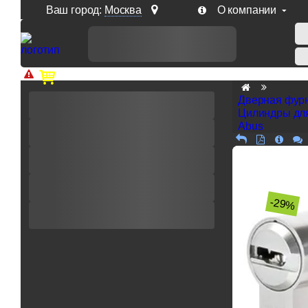
Ваш город:
Москва
О компании
Доп. скидка от цен на сайте 7% при заказе от 50 тыс. р
Дверная фур
Цилиндры дл
Abus
-29%