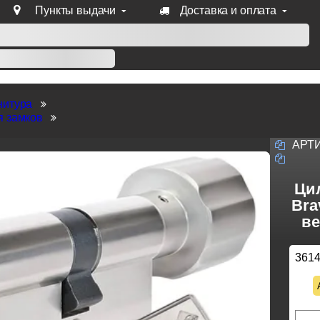
Пункты выдачи
Доставка и оплата
уб продукции Venezia, Fratelli, Tupai, Extreza, Melodia, Forme
нитура
я замков
АРТ
Ци
Bra
ве
361