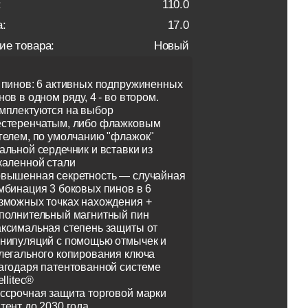
:
110.0
:
17.0
ие товара:
Новый
 пинов: 6 активных подпружиненных
нов в одном ряду, 4 - во втором.
мплектуются на выбор
стеренчатым, либо флажковым
гелем, по умолчанию "флажок"
альной сердечник и вставки из
каленной стали
вышенная секретность — случайная
мбинация 3 боковых пинов в 6
зможных точках нахождения +
полнительный магнитный пин
ксимальная степень защиты от
нипуляций с помощью отмычек и
легального копирования ключа
агодаря патентованной системе
ellitec®
ссрочная защита торговой марки
тент до 2030 года