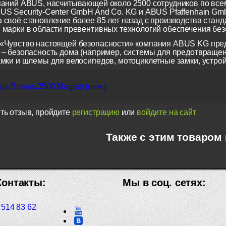
паний ABUS, насчитывающей около 2500 сотрудников по всем
US Security-Center GmbH And Co. KG и ABUS Pfaffenhain Gm
 своё становление более 85 лет назад с производства станд
 марки в области превентивных технологий обеспечения безо
«Чувство настоящей безопасности» компания ABUS KG пред
 – безопасность дома (например, системы для предотвращен
амки и шлемы для велосипедов, мотоциклетные замки, устрой
а Bravus.3500 Magnet (нем.)
ть отзыв, пройдите
регистрацию
или
войдите на сайт
Также с этим товаром
Контакты:
Мы в соц. сетях:
 514 83 62