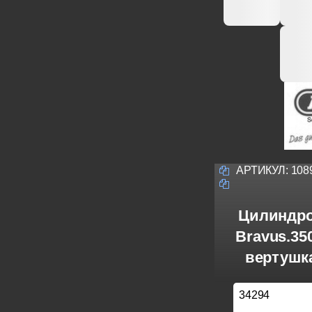
АРТИКУЛ:
108
Цилиндро
Bravus.3
вертушка
34294