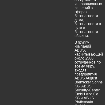
инновационных
решений в
сферах
безопасности
дома,
безопасности в
пути и
безопасности
объекта.
В группу
компаний
ABUS,
насчитывающей
около 2500
сотрудников по
всему миру,
входят
предприятия
ABUS August
Bremicker Söhne
KG, ABUS
Security-Center
GmbH And Co.
KG и ABUS
Pfaffenhain