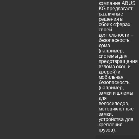
компания ABUS
KG предлагает
различные
решения в
обоих сферах
своей
деятельности –
безопасность
дома
(например,
системы для
предотвращения
взлома окон и
дверей) и
мобильная
безопасность
(например,
замки и шлемы
для
велосипедов,
мотоциклетные
замки,
устройства для
крепления
грузов).