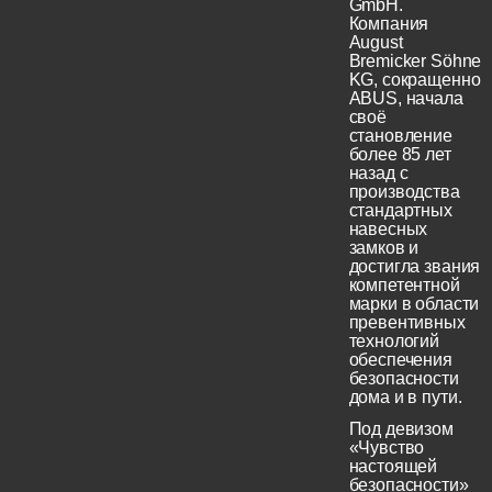
GmbH.
Компания
August
Bremicker Söhne
KG, сокращенно
ABUS, начала
своё
становление
более 85 лет
назад с
производства
стандартных
навесных
замков и
достигла звания
компетентной
марки в области
превентивных
технологий
обеспечения
безопасности
дома и в пути.
Под девизом
«Чувство
настоящей
безопасности»