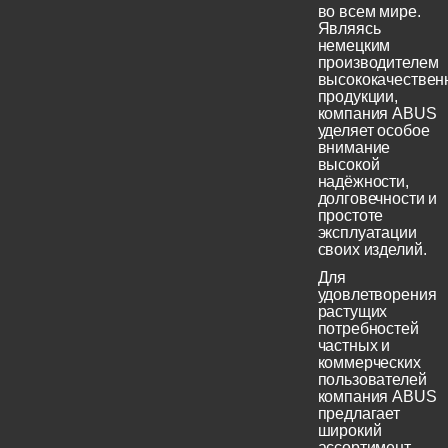
во всем мире.
Являясь
немецким
производителем
высококачествен
продукции,
компания ABUS
уделяет особое
внимание
высокой
надёжности,
долговечности и
простоте
эксплуатации
своих изделий.
Для
удовлетворения
растущих
потребностей
частных и
коммерческих
пользователей
компания ABUS
предлагает
широкий
ассортимент