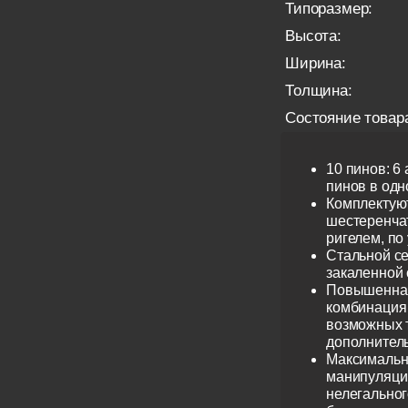
Типоразмер:
Высота:
Ширина:
Толщина:
Состояние товар
10 пинов: 6
пинов в одно
Комплектую
шестеренча
ригелем, по
Стальной се
закаленной 
Повышенная
комбинация 
возможных 
дополнител
Максимальн
манипуляци
нелегальног