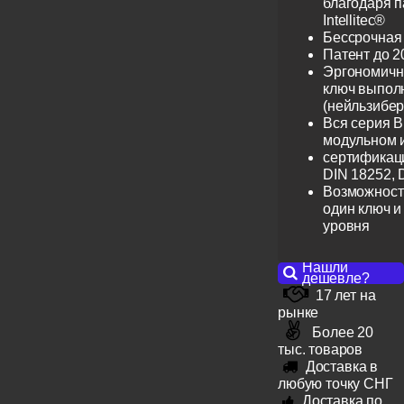
благодаря 
Intellitec®
Бессрочная
Патент до 2
Эргономичн
ключ выпол
(нейльзибер
Вся серия B
модульном 
сертификац
DIN 18252, 
Возможност
один ключ и
уровня
Нашли
дешевле?
17 лет на
рынке
Более 20
тыс. товаров
Доставка в
любую точку СНГ
Доставка по