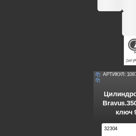
АРТИКУЛ:
108
Цилиндро
Bravus.3
ключ 
32304