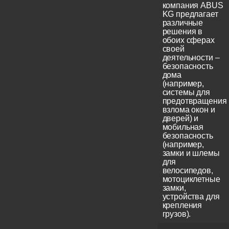
компания ABUS
KG предлагает
различные
решения в
обоих сферах
своей
деятельности –
безопасность
дома
(например,
системы для
предотвращения
взлома окон и
дверей) и
мобильная
безопасность
(например,
замки и шлемы
для
велосипедов,
мотоциклетные
замки,
устройства для
крепления
грузов).