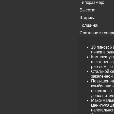
Типоразмер:
Высота:
Ширина:
Толщина:
Состояние товар
10 пинов: 6
пинов в одно
Комплектую
шестеренча
ригелем, по
Стальной се
закаленной 
Повышенная
комбинация 
возможных 
дополнител
Максимальн
манипуляци
нелегальног