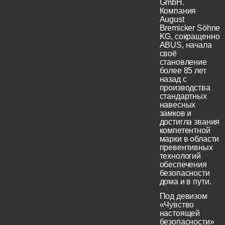
GmbH.
Компания
August
Bremicker Söhne
KG, сокращенно
ABUS, начала
своё
становление
более 85 лет
назад с
производства
стандартных
навесных
замков и
достигла звания
компетентной
марки в области
превентивных
технологий
обеспечения
безопасности
дома и в пути.
Под девизом
«Чувство
настоящей
безопасности»