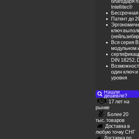
благодаря 
Intellitec®
Бессрочная
Патент до 2
Эргономичн
ключ выпол
(нейльзибер
Вся серия B
модульном 
сертификац
DIN 18252, 
Возможност
один ключ и
уровня
Нашли
дешевле?
17 лет на
рынке
Более 20
тыс. товаров
Доставка в
любую точку СНГ
Доставка по