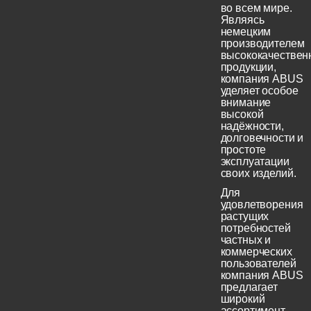
во всем мире.
Являясь
немецким
производителем
высококачествен
продукции,
компания ABUS
уделяет особое
внимание
высокой
надёжности,
долговечности и
простоте
эксплуатации
своих изделий.
Для
удовлетворения
растущих
потребностей
частных и
коммерческих
пользователей
компания ABUS
предлагает
широкий
ассортимент