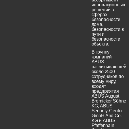
инновационных
решений в
сферах
безопасности
дома,
безопасности в
пути и
безопасности
объекта.
В группу
компаний
ABUS,
насчитывающей
около 2500
сотрудников по
всему миру,
входят
предприятия
ABUS August
Bremicker Söhne
KG, ABUS
Security-Center
GmbH And Co.
KG и ABUS
Pfaffenhain