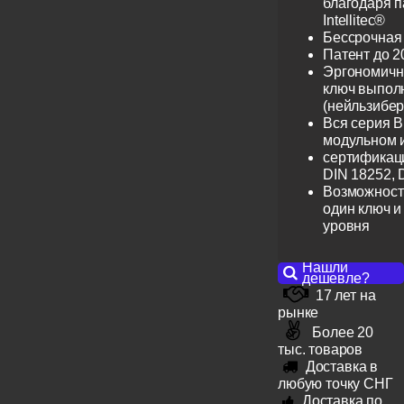
благодаря 
Intellitec®
Бессрочная
Патент до 2
Эргономичн
ключ выпол
(нейльзибер
Вся серия B
модульном 
сертификац
DIN 18252, 
Возможност
один ключ и
уровня
Нашли
дешевле?
17 лет на
рынке
Более 20
тыс. товаров
Доставка в
любую точку СНГ
Доставка по