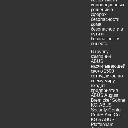
инновационных
решений в
сферах
безопасности
дома,
безопасности в
пути и
безопасности
объекта.
В группу
компаний
ABUS,
насчитывающей
около 2500
сотрудников по
всему миру,
входят
предприятия
ABUS August
Bremicker Söhne
KG, ABUS
Security-Center
GmbH And Co.
KG и ABUS
Pfaffenhain