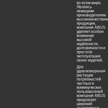
во всем мире.
Являясь
немецким
производителем
высококачествен
продукции,
компания ABUS
уделяет особое
внимание
высокой
надёжности,
долговечности и
простоте
эксплуатации
своих изделий.
Для
удовлетворения
растущих
потребностей
частных и
коммерческих
пользователей
компания ABUS
предлагает
широкий
ассортимент