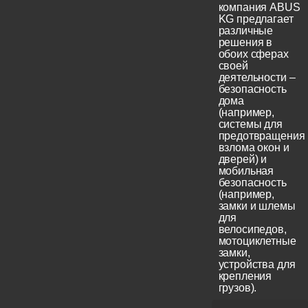
компания ABUS
KG предлагает
различные
решения в
обоих сферах
своей
деятельности –
безопасность
дома
(например,
системы для
предотвращения
взлома окон и
дверей) и
мобильная
безопасность
(например,
замки и шлемы
для
велосипедов,
мотоциклетные
замки,
устройства для
крепления
грузов).