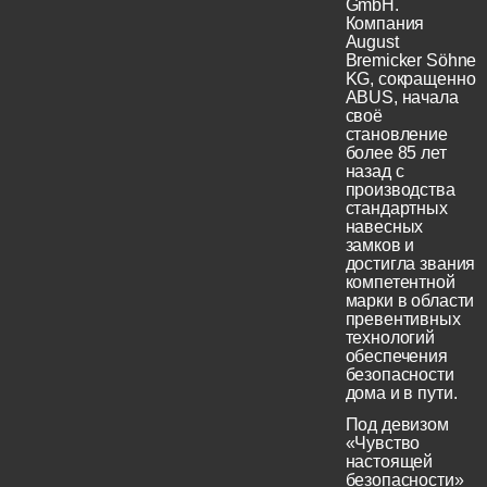
GmbH.
Компания
August
Bremicker Söhne
KG, сокращенно
ABUS, начала
своё
становление
более 85 лет
назад с
производства
стандартных
навесных
замков и
достигла звания
компетентной
марки в области
превентивных
технологий
обеспечения
безопасности
дома и в пути.
Под девизом
«Чувство
настоящей
безопасности»