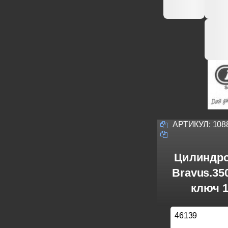
АРТИКУЛ:
108
Цилиндро
Bravus.3
ключ 1
46139