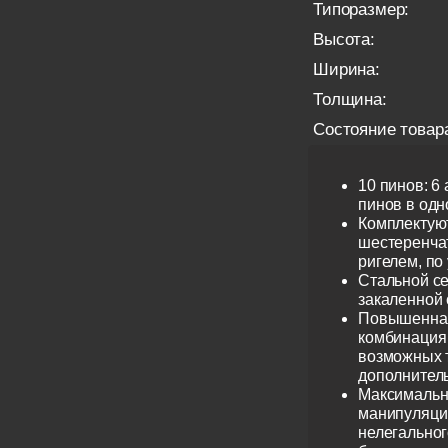
Типоразмер:
Высота:
Ширина:
Толщина:
Состояние товар
10 пинов: 6
пинов в одно
Комплектую
шестеренча
ригелем, по
Стальной се
закаленной 
Повышенная
комбинация 
возможных 
дополнител
Максимальн
манипуляци
нелегальног