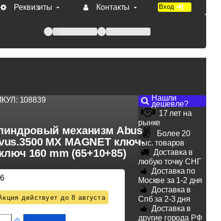
Реквизиты
Контакты
Вход
 при оплате по счету.
Нашли
ИКУЛ:
108839
дешевле?
17 лет на
рынке
линдровый механизм Abus
Более 20
vus.3500 MX MAGNET ключ-
тыс. товаров
ключ 160 mm (65+10+85)
Доставка в
любую точку СНГ
Доставка по
16
Москве за 1-2 дня
Доставка в
Акция действует до 8 августа
Спб за 2-3 дня
Доставка в
другие города РФ