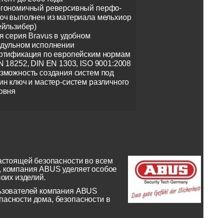
гономичный реверсивный перфо-
юч выполнен из материала мельхиор
ейльзибер)
я серия Bravus в удобном
дульном исполнении
ртификация по европейским нормам
N 18252, DIN EN 1303, ISO 9001:2008
зможность создания систем под
ин ключ и мастер-систем различного
овня
астоящей безопасности во всем
, компания ABUS уделяет особое
оих изделий.
льзователей компания ABUS
асности дома, безопасности в