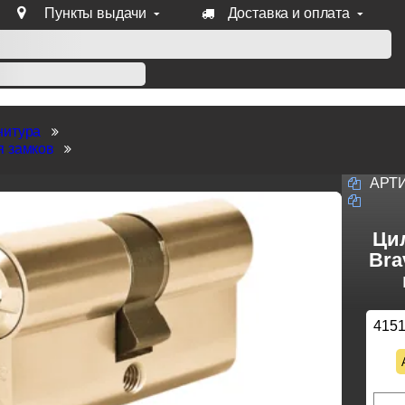
Пункты выдачи
Доставка и оплата
уб продукции Venezia, Fratelli, Tupai, Extreza, Melodia, Forme
нитура
я замков
АРТ
Ци
Bra
415