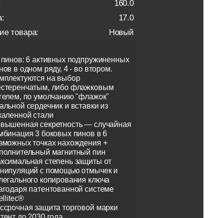
:
160.0
:
17.0
ие товара:
Новый
 пинов: 6 активных подпружиненных
нов в одном ряду, 4 - во втором.
мплектуются на выбор
стеренчатым, либо флажковым
гелем, по умолчанию "флажок"
альной сердечник и вставки из
каленной стали
вышенная секретность — случайная
мбинация 3 боковых пинов в 6
зможных точках нахождения +
полнительный магнитный пин
ксимальная степень защиты от
нипуляций с помощью отмычек и
легального копирования ключа
агодаря патентованной системе
ellitec®
ссрочная защита торговой марки
тент до 2030 года