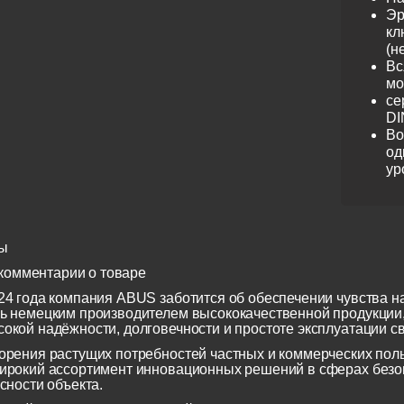
Эр
кл
(н
Вс
мо
се
DI
Во
од
ур
ы
комментарии о товаре
24 года компания ABUS заботится об обеспечении чувства н
ь немецким производителем высококачественной продукции
окой надёжности, долговечности и простоте эксплуатации св
орения растущих потребностей частных и коммерческих по
ирокий ассортимент инновационных решений в сферах безоп
сности объекта.