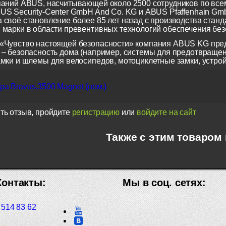
паний ABUS, насчитывающей около 2500 сотрудников по всем
US Security-Center GmbH And Co. KG и ABUS Pfaffenhain Gm
 своё становление более 85 лет назад с производства станд
 марки в области превентивных технологий обеспечения безо
«Чувство настоящей безопасности» компания ABUS KG пред
 – безопасность дома (например, системы для предотвращен
амки и шлемы для велосипедов, мотоциклетные замки, устрой
а Bravus.3500 Magnet (нем.)
ть отзыв, пройдите
регистрацию
или
войдите на сайт
Также с этим товаром
Контакты:
Мы в соц. сетях:
 514 83 62