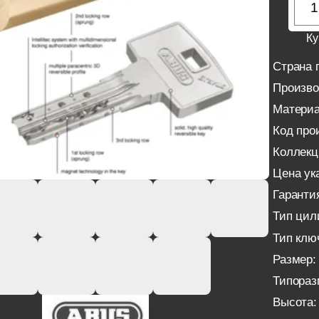
Ку
Страна 
Произво
Материа
Код про
Коллекц
Цена ука
Гаранти
Тип цил
Тип клю
Размер:
Типораз
Высота: