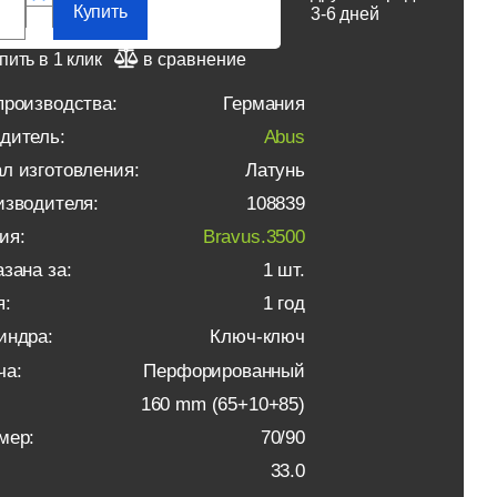
Купить
3-6 дней
пить в 1 клик
в сравнение
производства:
Германия
дитель:
Abus
л изготовления:
Латунь
изводителя:
108839
ия:
Bravus.3500
зана за:
1 шт.
я:
1 год
индра:
Ключ-ключ
ча:
Перфорированный
160 mm (65+10+85)
мер:
70/90
33.0