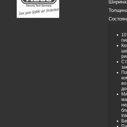
Ширина
Толщина
Состоян
10
пи
Ко
ше
ри
Ст
за
По
ко
во
до
Ма
ма
не
бл
Int
Бе
Па