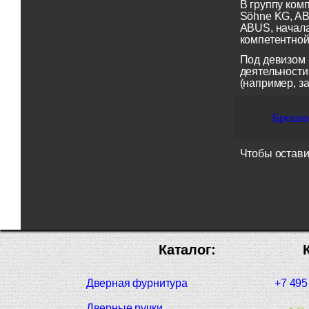
В группу ком
Söhne KG, AB
ABUS, начала
компетентной
Под девизом 
деятельности
(например, з
Брошюр
Чтобы остави
Каталог:
Дверная фурнитура
+7 495
Дверные ручки