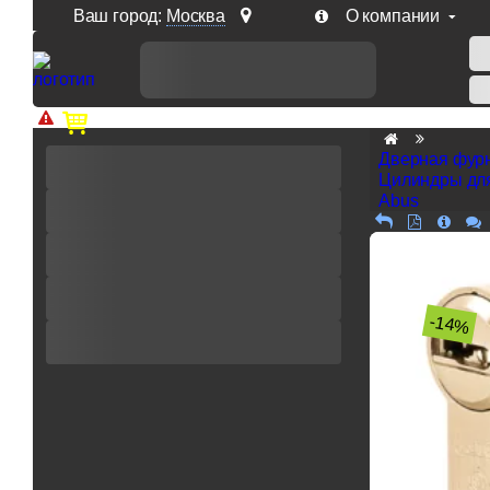
Ваш город:
Москва
О компании
Доп. скидка от цен на сайте 7% при заказе от 50 тыс. р
Дверная фур
Цилиндры дл
Abus
-14%