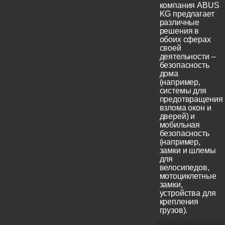
компания ABUS
KG предлагает
различные
решения в
обоих сферах
своей
деятельности –
безопасность
дома
(например,
системы для
предотвращения
взлома окон и
дверей) и
мобильная
безопасность
(например,
замки и шлемы
для
велосипедов,
мотоциклетные
замки,
устройства для
крепления
грузов).