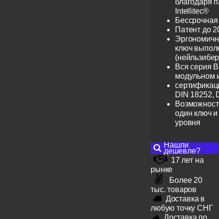
благодаря 
Intellitec®
Бессрочная
Патент до 2
Эргономичн
ключ выпол
(нейльзибер
Вся серия B
модульном 
сертификац
DIN 18252, 
Возможност
один ключ и
уровня
Нашли
дешевле?
17 лет на
рынке
Более 20
тыс. товаров
Доставка в
любую точку СНГ
Доставка по