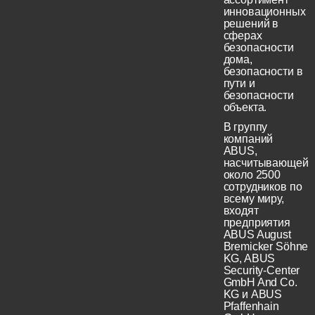
инновационных
решений в
сферах
безопасности
дома,
безопасности в
пути и
безопасности
объекта.
В группу
компаний
ABUS,
насчитывающей
около 2500
сотрудников по
всему миру,
входят
предприятия
ABUS August
Bremicker Söhne
KG, ABUS
Security-Center
GmbH And Co.
KG и ABUS
Pfaffenhain