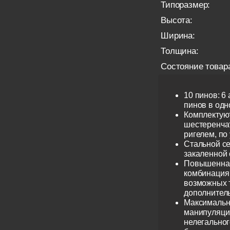
Типоразмер:
Высота:
Ширина:
Толщина:
Состояние товар
10 пинов: 6
пинов в одно
Комплектую
шестеренча
ригелем, по
Стальной се
закаленной 
Повышенная
комбинация 
возможных 
дополнител
Максимальн
манипуляци
нелегальног