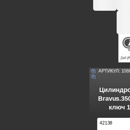
АРТИКУЛ:
108
Цилиндро
Bravus.3
ключ 1
42138