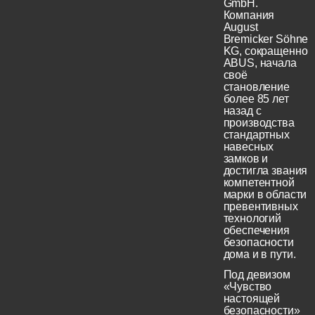
GmbH.
Компания
August
Bremicker Söhne
KG, сокращенно
ABUS, начала
своё
становление
более 85 лет
назад с
производства
стандартных
навесных
замков и
достигла звания
компетентной
марки в области
превентивных
технологий
обеспечения
безопасности
дома и в пути.
Под девизом
«Чувство
настоящей
безопасности»