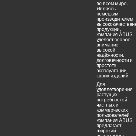
во всем мире.
Являясь
немецким
производителем
высококачествен
продукции,
компания ABUS
уделяет особое
внимание
высокой
надёжности,
долговечности и
простоте
эксплуатации
своих изделий.
Для
удовлетворения
растущих
потребностей
частных и
коммерческих
пользователей
компания ABUS
предлагает
широкий
ассортимент