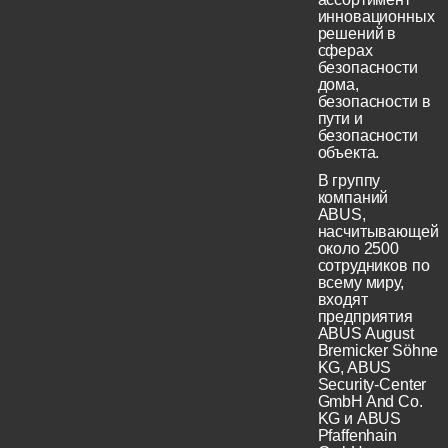
инновационных
решений в
сферах
безопасности
дома,
безопасности в
пути и
безопасности
объекта.
В группу
компаний
ABUS,
насчитывающей
около 2500
сотрудников по
всему миру,
входят
предприятия
ABUS August
Bremicker Söhne
KG, ABUS
Security-Center
GmbH And Co.
KG и ABUS
Pfaffenhain