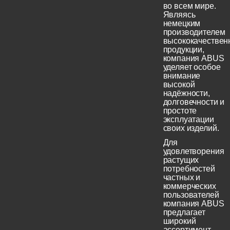
во всем мире.
Являясь
немецким
производителем
высококачествен
продукции,
компания ABUS
уделяет особое
внимание
высокой
надёжности,
долговечности и
простоте
эксплуатации
своих изделий.
Для
удовлетворения
растущих
потребностей
частных и
коммерческих
пользователей
компания ABUS
предлагает
широкий
ассортимент