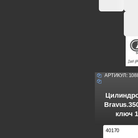
АРТИКУЛ:
108
Цилиндро
Bravus.3
ключ 1
40170