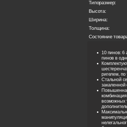
Типоразмер:
Высота:
Ширина:
Толщина:
Состояние товар
10 пинов: 6
пинов в одно
Комплектую
шестеренча
ригелем, по
Стальной се
закаленной 
Повышенная
комбинация 
возможных 
дополнител
Максимальн
манипуляци
нелегальног