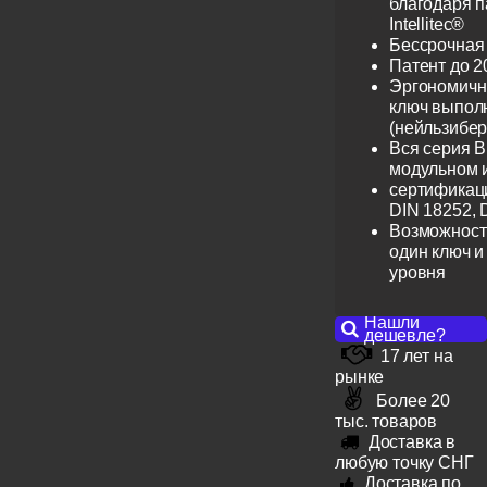
благодаря 
Intellitec®
Бессрочная
Патент до 2
Эргономичн
ключ выпол
(нейльзибер
Вся серия B
модульном 
сертификац
DIN 18252, 
Возможност
один ключ и
уровня
Нашли
дешевле?
17 лет на
рынке
Более 20
тыс. товаров
Доставка в
любую точку СНГ
Доставка по