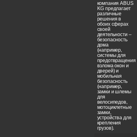
компания ABUS
KG предлагает
различные
решения в
обоих сферах
своей
деятельности –
безопасность
дома
(например,
системы для
предотвращения
взлома окон и
дверей) и
мобильная
безопасность
(например,
замки и шлемы
для
велосипедов,
мотоциклетные
замки,
устройства для
крепления
грузов).