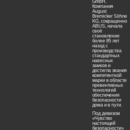
GmbH.
Компания
August
Bremicker Söhne
KG, сокращенно
ABUS, начала
своё
становление
более 85 лет
назад с
производства
стандартных
навесных
замков и
достигла звания
компетентной
марки в области
превентивных
технологий
обеспечения
безопасности
дома и в пути.
Под девизом
«Чувство
настоящей
безопасности»