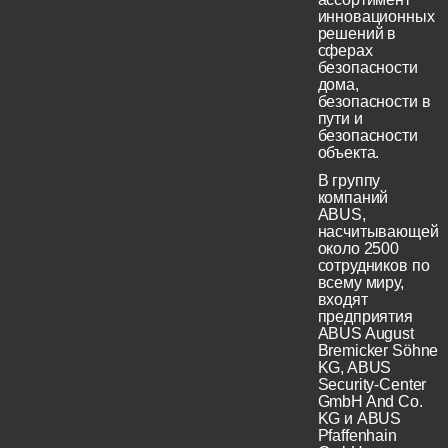
инновационных
решений в
сферах
безопасности
дома,
безопасности в
пути и
безопасности
объекта.
В группу
компаний
ABUS,
насчитывающей
около 2500
сотрудников по
всему миру,
входят
предприятия
ABUS August
Bremicker Söhne
KG, ABUS
Security-Center
GmbH And Co.
KG и ABUS
Pfaffenhain