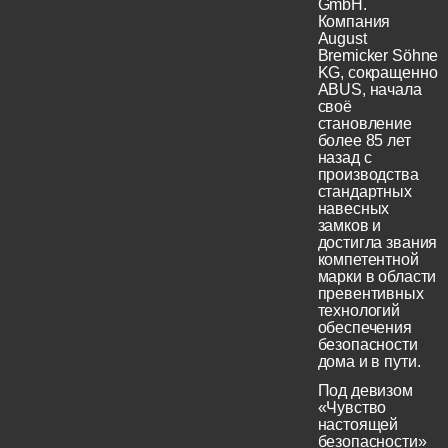
GmbH.
Компания
August
Bremicker Söhne
KG, сокращенно
ABUS, начала
своё
становление
более 85 лет
назад с
производства
стандартных
навесных
замков и
достигла звания
компетентной
марки в области
превентивных
технологий
обеспечения
безопасности
дома и в пути.
Под девизом
«Чувство
настоящей
безопасности»