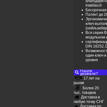
благодаря 
Intellitec®
Бессрочная
Патент до 2
Эргономичн
ключ выпол
(нейльзибер
Вся серия B
модульном 
сертификац
DIN 18252, 
Возможност
один ключ и
уровня
Нашли
дешевле?
17 лет на
рынке
Более 20
тыс. товаров
Доставка в
любую точку СНГ
Доставка по