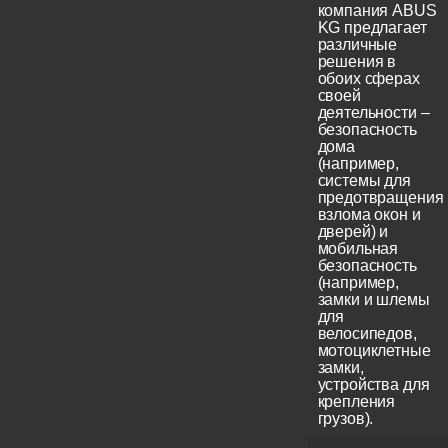
компания ABUS
KG предлагает
различные
решения в
обоих сферах
своей
деятельности –
безопасность
дома
(например,
системы для
предотвращения
взлома окон и
дверей) и
мобильная
безопасность
(например,
замки и шлемы
для
велосипедов,
мотоциклетные
замки,
устройства для
крепления
грузов).