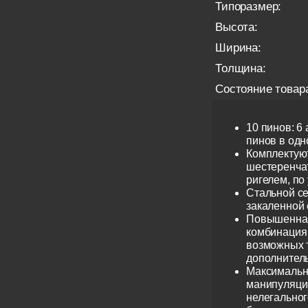
Типоразмер:
Высота:
Ширина:
Толщина:
Состояние товар
10 пинов: 6
пинов в одно
Комплектую
шестеренча
ригелем, по
Стальной се
закаленной 
Повышенная
комбинация 
возможных 
дополнител
Максимальн
манипуляци
нелегальног