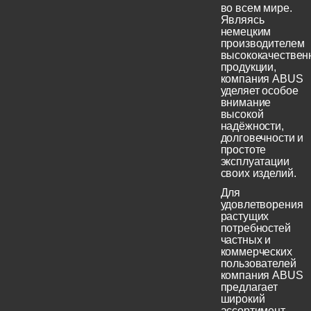
во всем мире.
Являясь
немецким
производителем
высококачествен
продукции,
компания ABUS
уделяет особое
внимание
высокой
надёжности,
долговечности и
простоте
эксплуатации
своих изделий.
Для
удовлетворения
растущих
потребностей
частных и
коммерческих
пользователей
компания ABUS
предлагает
широкий
ассортимент