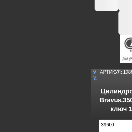
АРТИКУЛ:
108
Цилиндро
Bravus.3
ключ 1
39600