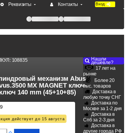
Реквизиты
Контакты
Вход
 при оплате по счету.
Нашли
ИКУЛ:
108835
дешевле?
17 лет на
рынке
линдровый механизм Abus
Более 20
vus.3500 MX MAGNET ключ-
тыс. товаров
ключ 140 mm (45+10+85)
Доставка в
любую точку СНГ
Доставка по
89
Москве за 1-2 дня
Доставка в
кция действует до 15 августа
Спб за 2-3 дня
Доставка в
другие города РФ