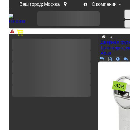
Ваш город:
Москва
О компании
Доп. скидка от цен на сайте 7% при заказе от 50 тыс. р
Дверная фур
Цилиндры дл
Abus
-33%