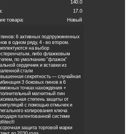
:
140.0
:
17.0
ие товара:
Новый
 пинов: 6 активных подпружиненных
нов в одном ряду, 4 - во втором.
мплектуются на выбор
стеренчатым, либо флажковым
гелем, по умолчанию "флажок"
альной сердечник и вставки из
каленной стали
вышенная секретность — случайная
мбинация 3 боковых пинов в 6
зможных точках нахождения +
полнительный магнитный пин
ксимальная степень защиты от
нипуляций с помощью отмычек и
легального копирования ключа
агодаря патентованной системе
ellitec®
ссрочная защита торговой марки
тент до 2030 года