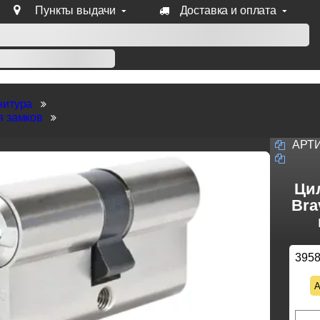
Пункты выдачи
Доставка и оплата
уб продукции Venezia, Fratelli, Tupai, Extreza, Melodia, Forme
нитура
я замков
АРТ
Ци
Bra
395
А