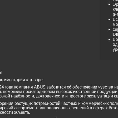
Эр
кл
(н
Вс
мо
се
DI
Во
од
ур
ы
комментарии о товаре
24 года компания ABUS заботится об обеспечении чувства н
ь немецким производителем высококачественной продукции
окой надёжности, долговечности и простоте эксплуатации св
орения растущих потребностей частных и коммерческих по
ирокий ассортимент инновационных решений в сферах безоп
сности объекта.