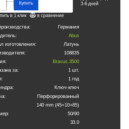
Купить
3-6 дней
пить в 1 клик
в сравнение
производства:
Германия
дитель:
Abus
л изготовления:
Латунь
изводителя:
108835
ия:
Bravus.3500
зана за:
1 шт.
я:
1 год
индра:
Ключ-ключ
ча:
Перфорированный
140 mm (45+10+85)
мер:
50/90
33.0