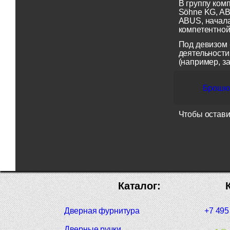
В группу ком
Söhne KG, AB
ABUS, начала
компетентной
Под девизом 
деятельности
(например, з
Брошюр
Чтобы остави
Каталог:
Дверная фурнитура
+7 495
Дверные ручки