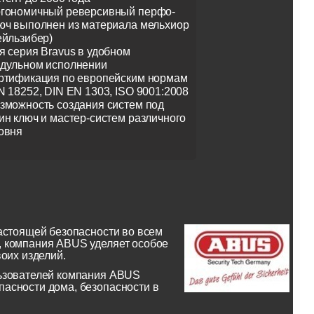
гономичный реверсивный перфо-
юч выполнен из материала мельхиор
ейльзибер)
я серия Bravus в удобном
дульном исполнении
ртификация по европейским нормам
N 18252, DIN EN 1303, ISO 9001:2008
зможность создания систем под
ин ключ и мастер-систем различного
овня
астоящей безопасности во всем
, компания ABUS уделяет особое
оих изделий.
льзователей компания ABUS
асности дома, безопасности в