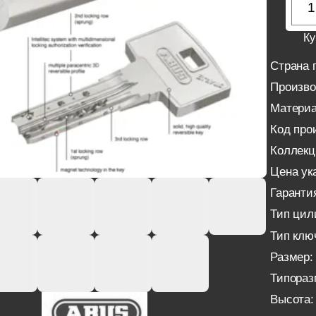
Ку
Страна 
Произво
Материа
Код про
Коллекц
Цена ука
Гаранти
Тип цил
Тип клю
Размер:
Типораз
Высота: