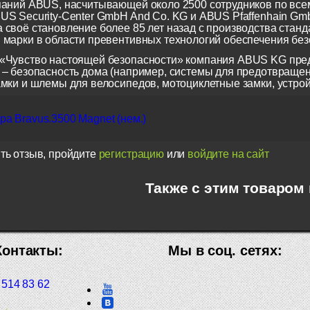
паний ABUS, насчитывающей около 2500 сотрудников по всем
US Security-Center GmbH And Co. KG и ABUS Pfaffenhain Gm
 своё становление более 85 лет назад с производства станд
 марки в области превентивных технологий обеспечения безо
«Чувство настоящей безопасности» компания ABUS KG пред
 – безопасность дома (например, системы для предотвращен
амки и шлемы для велосипедов, мотоциклетные замки, устрой
а Bravus.3500 Magnet (нем.)
ть отзыв, пройдите
регистрацию
или
войдите на сайт
Также с этим товаром
Контакты:
Мы в соц. сетях:
 514 83 62