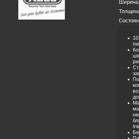
Ширина
Толщина
Состоян
10
пи
Ко
ше
ри
Ст
за
По
ко
во
до
Ма
ма
не
бл
Int
Бе
Па