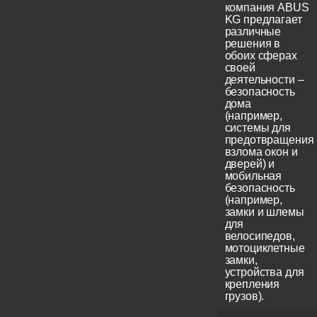
компания ABUS
KG предлагает
различные
решения в
обоих сферах
своей
деятельности –
безопасность
дома
(например,
системы для
предотвращения
взлома окон и
дверей) и
мобильная
безопасность
(например,
замки и шлемы
для
велосипедов,
мотоциклетные
замки,
устройства для
крепления
грузов).