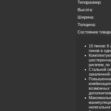
Типоразмер:
Высота:
Ширина:
Толщина:
Состояние товар
10 пинов: 6
пинов в одно
Комплектую
шестеренча
ригелем, по
Стальной се
закаленной 
Повышенная
комбинация 
возможных 
дополнител
Максимальн
манипуляци
нелегальног