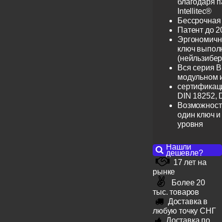
благодаря 
Intellitec®
Бессрочная
Патент до 2
Эргономичн
ключ выпол
(нейльзибер
Вся серия B
модульном 
сертификац
DIN 18252, 
Возможност
один ключ и
уровня
Нашли
дешевле?
17 лет на
рынке
Более 20
тыс. товаров
Доставка в
любую точку СНГ
Доставка по