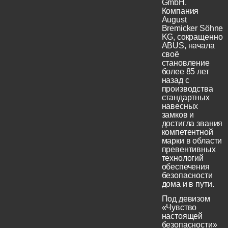
GmbH.
Компания
August
Bremicker Söhne
KG, сокращенно
ABUS, начала
своё
становление
более 85 лет
назад с
производства
стандартных
навесных
замков и
достигла звания
компетентной
марки в области
превентивных
технологий
обеспечения
безопасности
дома и в пути.
Под девизом
«Чувство
настоящей
безопасности»