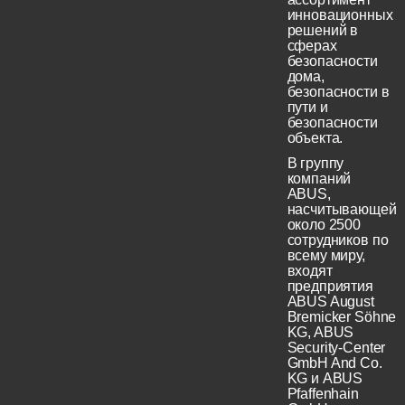
инновационных
решений в
сферах
безопасности
дома,
безопасности в
пути и
безопасности
объекта.
В группу
компаний
ABUS,
насчитывающей
около 2500
сотрудников по
всему миру,
входят
предприятия
ABUS August
Bremicker Söhne
KG, ABUS
Security-Center
GmbH And Co.
KG и ABUS
Pfaffenhain