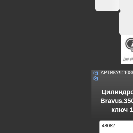
АРТИКУЛ:
108
Цилиндро
Bravus.3
ключ 1
48082