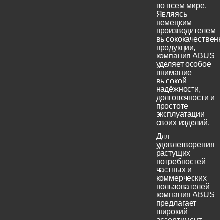
во всем мире.
Являясь
немецким
производителем
высококачествен
продукции,
компания ABUS
уделяет особое
внимание
высокой
надёжности,
долговечности и
простоте
эксплуатации
своих изделий.
Для
удовлетворения
растущих
потребностей
частных и
коммерческих
пользователей
компания ABUS
предлагает
широкий
ассортимент