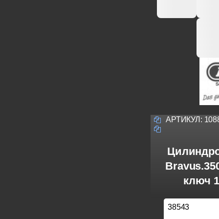
АРТИКУЛ:
108
Цилиндро
Bravus.3
ключ 1
38543