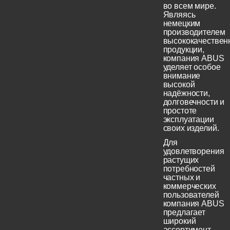
во всем мире.
Являясь
немецким
производителем
высококачествен
продукции,
компания ABUS
уделяет особое
внимание
высокой
надёжности,
долговечности и
простоте
эксплуатации
своих изделий.
Для
удовлетворения
растущих
потребностей
частных и
коммерческих
пользователей
компания ABUS
предлагает
широкий
ассортимент