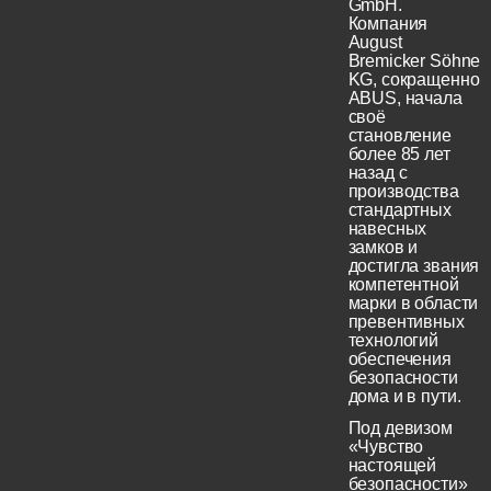
GmbH.
Компания
August
Bremicker Söhne
KG, сокращенно
ABUS, начала
своё
становление
более 85 лет
назад с
производства
стандартных
навесных
замков и
достигла звания
компетентной
марки в области
превентивных
технологий
обеспечения
безопасности
дома и в пути.
Под девизом
«Чувство
настоящей
безопасности»