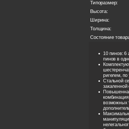
Типоразмер:
Высота:
Ширина:
Толщина:
Состояние товар
10 пинов: 6
пинов в одно
Комплектую
шестеренча
ригелем, по
Стальной се
закаленной 
Повышенная
комбинация 
возможных 
дополнител
Максимальн
манипуляци
нелегальног