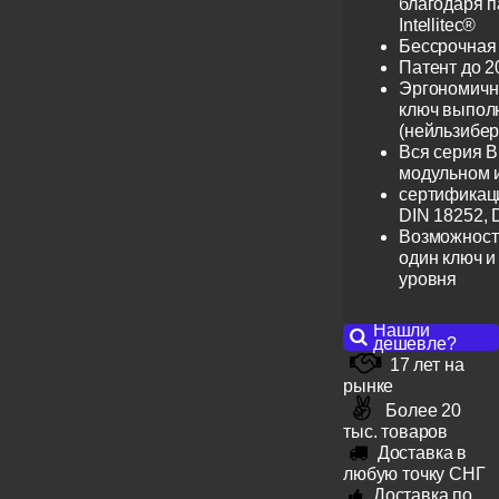
благодаря 
Intellitec®
Бессрочная
Патент до 2
Эргономичн
ключ выпол
(нейльзибер
Вся серия B
модульном 
сертификац
DIN 18252, 
Возможност
один ключ и
уровня
Нашли
дешевле?
17 лет на
рынке
Более 20
тыс. товаров
Доставка в
любую точку СНГ
Доставка по