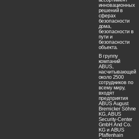
инновационных
решений в
сферах
безопасности
дома,
безопасности в
пути и
безопасности
объекта.
В группу
компаний
ABUS,
насчитывающей
около 2500
сотрудников по
всему миру,
входят
предприятия
ABUS August
Bremicker Söhne
KG, ABUS
Security-Center
GmbH And Co.
KG и ABUS
Pfaffenhain