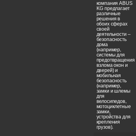
компания ABUS
KG предлагает
различные
решения в
обоих сферах
своей
деятельности –
безопасность
дома
(например,
системы для
предотвращения
взлома окон и
дверей) и
мобильная
безопасность
(например,
замки и шлемы
для
велосипедов,
мотоциклетные
замки,
устройства для
крепления
грузов).