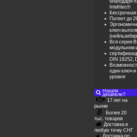
благодаря 
Intellitec®
Бессрочная
Патент до 2
Эргономичн
ключ выпол
(нейльзибер
Вся серия B
модульном 
сертификац
DIN 18252, 
Возможност
один ключ и
уровня
Нашли
дешевле?
17 лет на
рынке
Более 20
тыс. товаров
Доставка в
любую точку СНГ
Доставка по