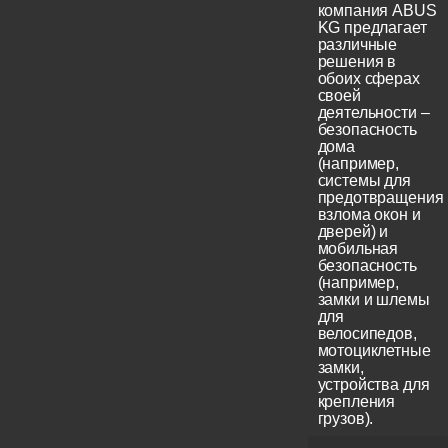
компания ABUS
KG предлагает
различные
решения в
обоих сферах
своей
деятельности –
безопасность
дома
(например,
системы для
предотвращения
взлома окон и
дверей) и
мобильная
безопасность
(например,
замки и шлемы
для
велосипедов,
мотоциклетные
замки,
устройства для
крепления
грузов).