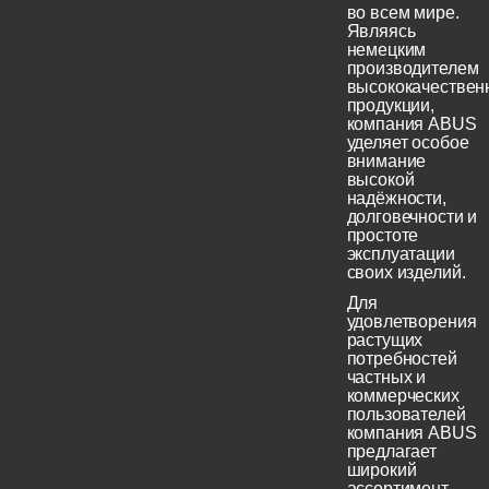
во всем мире.
Являясь
немецким
производителем
высококачествен
продукции,
компания ABUS
уделяет особое
внимание
высокой
надёжности,
долговечности и
простоте
эксплуатации
своих изделий.
Для
удовлетворения
растущих
потребностей
частных и
коммерческих
пользователей
компания ABUS
предлагает
широкий
ассортимент