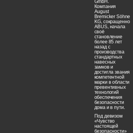
GmbH.
Компания
August
Bremicker Söhne
KG, сокращенно
ABUS, начала
своё
становление
более 85 лет
назад с
производства
стандартных
навесных
замков и
достигла звания
компетентной
марки в области
превентивных
технологий
обеспечения
безопасности
дома и в пути.
Под девизом
«Чувство
настоящей
безопасности»