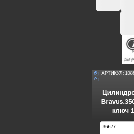
АРТИКУЛ:
108
Цилиндро
Bravus.3
ключ 1
36677