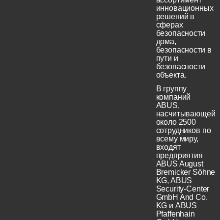
инновационных
решений в
сферах
безопасности
дома,
безопасности в
пути и
безопасности
объекта.
В группу
компаний
ABUS,
насчитывающей
около 2500
сотрудников по
всему миру,
входят
предприятия
ABUS August
Bremicker Söhne
KG, ABUS
Security-Center
GmbH And Co.
KG и ABUS
Pfaffenhain