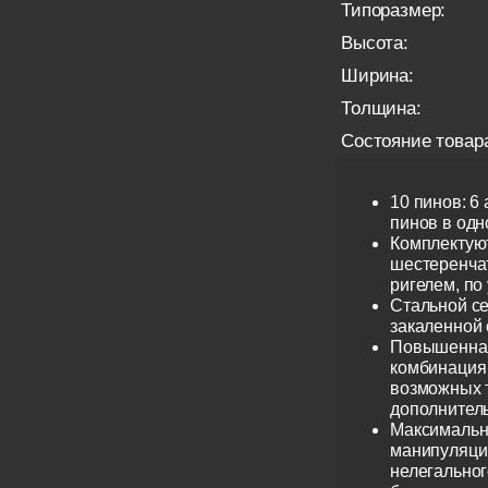
Типоразмер:
Высота:
Ширина:
Толщина:
Состояние товар
10 пинов: 6
пинов в одно
Комплектую
шестеренча
ригелем, по
Стальной се
закаленной 
Повышенная
комбинация 
возможных 
дополнител
Максимальн
манипуляци
нелегальног