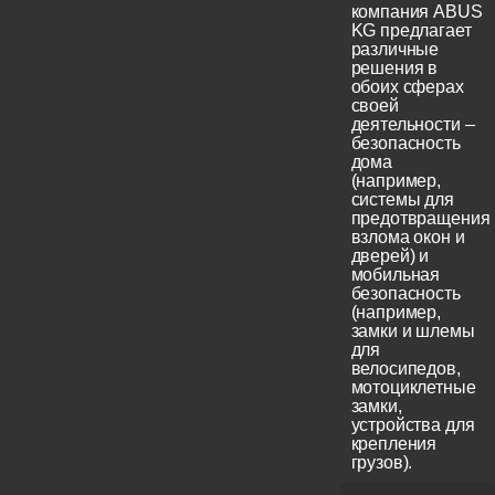
компания ABUS
KG предлагает
различные
решения в
обоих сферах
своей
деятельности –
безопасность
дома
(например,
системы для
предотвращения
взлома окон и
дверей) и
мобильная
безопасность
(например,
замки и шлемы
для
велосипедов,
мотоциклетные
замки,
устройства для
крепления
грузов).