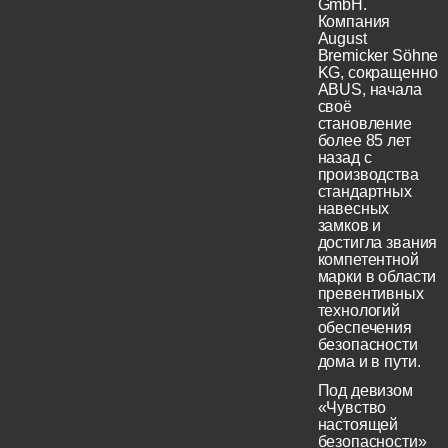
GmbH.
Компания
August
Bremicker Söhne
KG, сокращенно
ABUS, начала
своё
становление
более 85 лет
назад с
производства
стандартных
навесных
замков и
достигла звания
компетентной
марки в области
превентивных
технологий
обеспечения
безопасности
дома и в пути.
Под девизом
«Чувство
настоящей
безопасности»