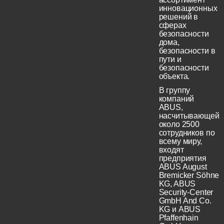
инновационных
решений в
сферах
безопасности
дома,
безопасности в
пути и
безопасности
объекта.
В группу
компаний
ABUS,
насчитывающей
около 2500
сотрудников по
всему миру,
входят
предприятия
ABUS August
Bremicker Söhne
KG, ABUS
Security-Center
GmbH And Co.
KG и ABUS
Pfaffenhain