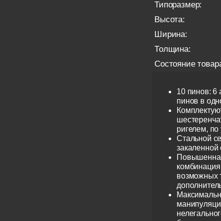
Типоразмер:
Высота:
Ширина:
Толщина:
Состояние товар
10 пинов: 6
пинов в одно
Комплектую
шестеренча
ригелем, по
Стальной се
закаленной 
Повышенная
комбинация 
возможных 
дополнител
Максимальн
манипуляци
нелегальног