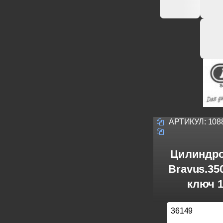
АРТИКУЛ:
108
Цилиндро
Bravus.3
ключ 1
36149