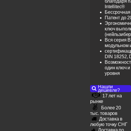
благодаря 
Intellitec®
Бессрочная
Патент до 2
Эргономичн
ключ выпол
(нейльзибер
Вся серия B
модульном 
сертификац
DIN 18252, 
Возможност
один ключ и
уровня
Нашли
дешевле?
17 лет на
рынке
Более 20
тыс. товаров
Доставка в
любую точку СНГ
Доставка по