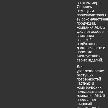
во всем мире.
Являясь
немецким
производителем
высококачествен
продукции,
компания ABUS
уделяет особое
внимание
высокой
надёжности,
долговечности и
простоте
эксплуатации
своих изделий.
Для
удовлетворения
растущих
потребностей
частных и
коммерческих
пользователей
компания ABUS
предлагает
широкий
ассортимент