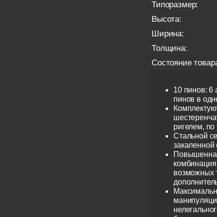
Типоразмер:
Высота:
Ширина:
Толщина:
Состояние товар
10 пинов: 6
пинов в одно
Комплектую
шестеренча
ригелем, по
Стальной се
закаленной 
Повышенная
комбинация 
возможных 
дополнител
Максимальн
манипуляци
нелегальног