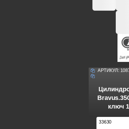
АРТИКУЛ:
108
Цилиндро
Bravus.3
ключ 1
33630