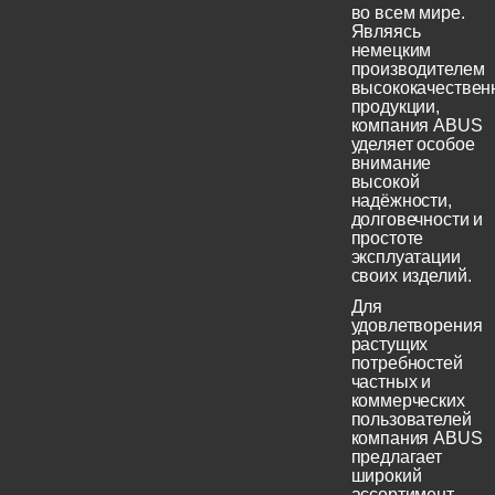
во всем мире.
Являясь
немецким
производителем
высококачествен
продукции,
компания ABUS
уделяет особое
внимание
высокой
надёжности,
долговечности и
простоте
эксплуатации
своих изделий.
Для
удовлетворения
растущих
потребностей
частных и
коммерческих
пользователей
компания ABUS
предлагает
широкий
ассортимент