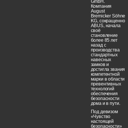
GmbH.
Компания
August
Bremicker Söhne
KG, сокращенно
ABUS, начала
своё
становление
более 85 лет
назад с
производства
стандартных
навесных
замков и
достигла звания
компетентной
марки в области
превентивных
технологий
обеспечения
безопасности
дома и в пути.
Под девизом
«Чувство
настоящей
безопасности»