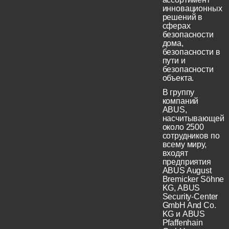
инновационных
решений в
сферах
безопасности
дома,
безопасности в
пути и
безопасности
объекта.
В группу
компаний
ABUS,
насчитывающей
около 2500
сотрудников по
всему миру,
входят
предприятия
ABUS August
Bremicker Söhne
KG, ABUS
Security-Center
GmbH And Co.
KG и ABUS
Pfaffenhain