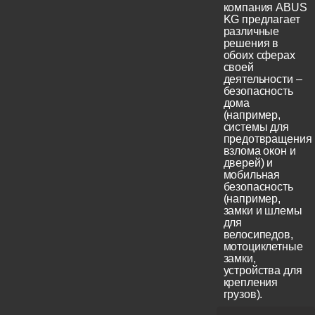
компания ABUS
KG предлагает
различные
решения в
обоих сферах
своей
деятельности –
безопасность
дома
(например,
системы для
предотвращения
взлома окон и
дверей) и
мобильная
безопасность
(например,
замки и шлемы
для
велосипедов,
мотоциклетные
замки,
устройства для
крепления
грузов).