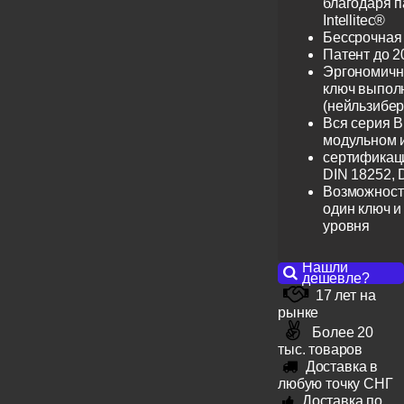
благодаря 
Intellitec®
Бессрочная
Патент до 2
Эргономичн
ключ выпол
(нейльзибер
Вся серия B
модульном 
сертификац
DIN 18252, 
Возможност
один ключ и
уровня
Нашли
дешевле?
17 лет на
рынке
Более 20
тыс. товаров
Доставка в
любую точку СНГ
Доставка по